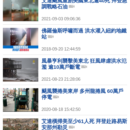
艾達颶風重創美國東北逾40死 拜登急
調戰略石油
2021-09-03 09:06:36
佛羅倫斯呼嘯而過 洪水灌入紐約地鐵
站
2018-09-20 12:44:59
風暴亨利襲擊美東北 狂風肆虐洪水氾
濫 逾10萬戶斷電
2021-08-23 21:28:06
颶風襲捲美東岸 多州龍捲風 60萬戶
停電
2020-08-18 15:42:50
艾達橫掃美至少61人死 拜登赴路易斯
安那州勘災