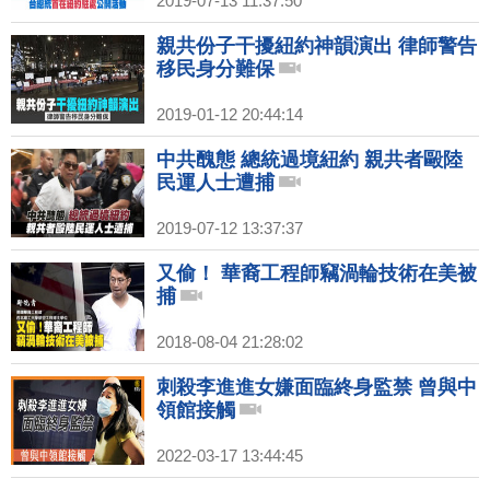
2019-07-13 11:37:50
親共份子干擾紐約神韻演出 律師警告
移民身分難保
2019-01-12 20:44:14
中共醜態 總統過境紐約 親共者毆陸
民運人士遭捕
2019-07-12 13:37:37
又偷！ 華裔工程師竊渦輪技術在美被
捕
2018-08-04 21:28:02
刺殺李進進女嫌面臨終身監禁 曾與中
領館接觸
2022-03-17 13:44:45