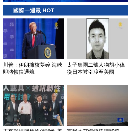
國際一週最 HOT
川普：伊朗擁核夢碎 海峽
太子集團二號人物胡小偉
即將恢復通航
從日本被引渡至美國