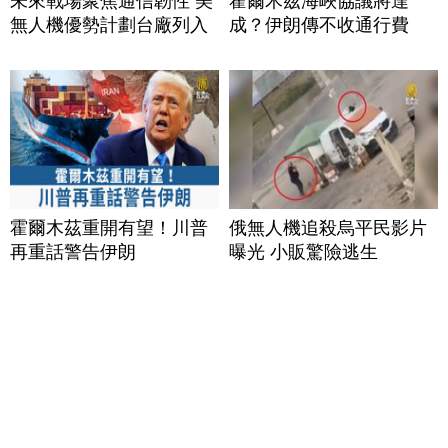
未來戰場聚焦通信韌性 美
霍爾木茲海峽協議將達
無人機優勢計劃台廠列入
成？伊朗傳不收通行費
霍爾木茲重開有望！川普
俄無人機追殺烏平民影片
再重話警告伊朗
曝光 小販驚險逃生