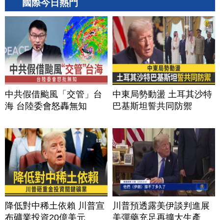
國際今日熱門
中共假借颱風「交管」台
中東局勢動盪 土耳其沙特
海 台陸委會怒轟無知
巴基斯坦誓共同防禦
降低對中稀土依賴 川普宣
川普預透露美伊談判進展
布礦業投資20億美元
美彈藥充足再擴大生產