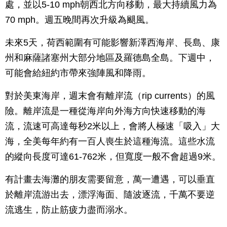
處，並以5-10 mph朝西北方向移動，最大持續風力為
70 mph。週五晚間再次升級為颶風。
未來5天，荷西範圍有可能影響新澤西海岸、長島、康
州和麻薩諸塞州大部分地區及羅德島全島。下週中，
可能會給紐約市帶來強陣風和降雨。
對於美東海岸，週末會有離岸流（rip currents）的風
險。離岸流是一種從海岸向外海方向快速移動的海
流，流速可高達每秒2米以上，會將人極速「吸入」大
海，全美每年約有一百人喪生於這種海流。這些水流
的縱向長度可達61-762米，但寬度一般不會超過9米。
有計畫去海灘的朋友需要留意，萬一遭遇，可以垂直
於離岸流游出去，漂浮海面、隨波逐流，千萬不要逆
流逃生，防止筋疲力盡而溺水。