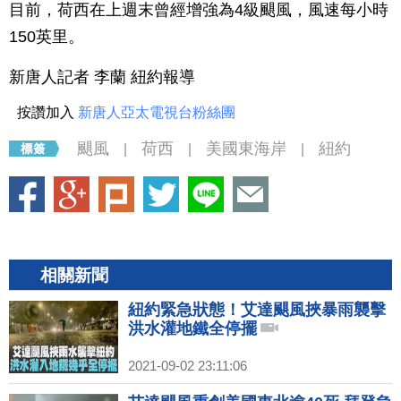
目前，荷西在上週末曾經增強為4級颶風，風速每小時
150英里。
新唐人記者 李蘭 紐約報導
按讚加入
新唐人亞太電視台粉絲團
颶風
荷西
美國東海岸
紐約
|
|
|
相關新聞
紐約緊急狀態！艾達颶風挾暴雨襲擊
洪水灌地鐵全停擺
2021-09-02 23:11:06