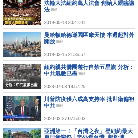
法輪大法紐約萬人法會 創始人親臨講
法
2019-05-18 20:41:01
曼哈頓哈德遜園區摩天樓 本週起對外
開放
2019-03-15 21:35:57
紐約親共僑團遊行自禁五星旗 分析：
中共氣數已盡
2023-07-08 19:57:25
川普防疫獲六成高支持率 批世衛偏袒
中共
2020-03-27 07:53:03
亞洲第一！「台灣之夜」登紐約最大
夏日音樂祭 │老外看台灣│郝毅博