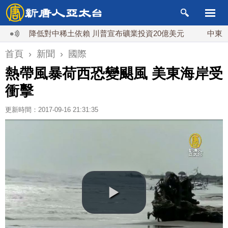
降低對中稀土依賴 川普宣布礦業投資20億美元
中東局勢動
首頁
›
新聞
›
國際
熱帶風暴荷西恐變颶風 美東海岸受
衝擊
更新時間：2017-09-16 21:31:35