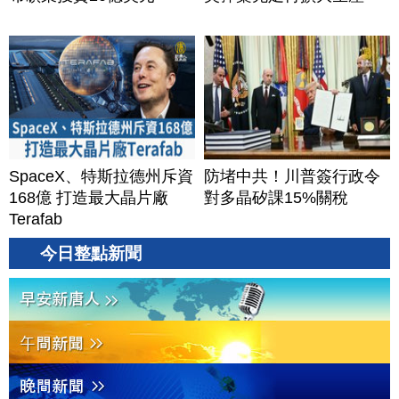
SpaceX、特斯拉德州斥資
防堵中共！川普簽行政令
168億 打造最大晶片廠
對多晶矽課15%關稅
Terafab
今日整點新聞