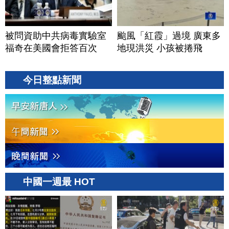
被問資助中共病毒實驗室
颱風「紅霞」過境 廣東多
福奇在美國會拒答百次
地現洪災 小孩被捲飛
今日整點新聞
中國一週最 HOT