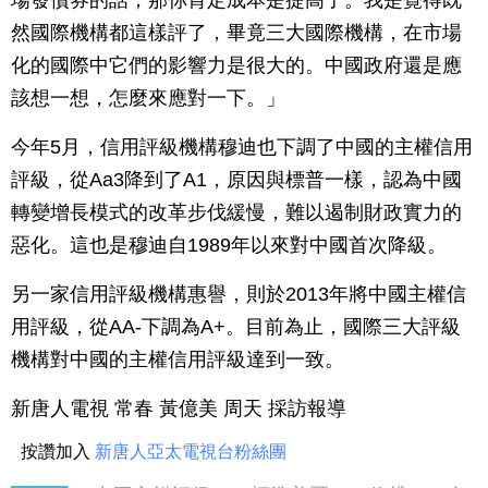
場發債券的話，那你肯定成本是提高了。我是覺得既
然國際機構都這樣評了，畢竟三大國際機構，在市場
化的國際中它們的影響力是很大的。中國政府還是應
該想一想，怎麼來應對一下。」
今年5月，信用評級機構穆迪也下調了中國的主權信用
評級，從Aa3降到了A1，原因與標普一樣，認為中國
轉變增長模式的改革步伐緩慢，難以遏制財政實力的
惡化。這也是穆迪自1989年以來對中國首次降級。
另一家信用評級機構惠譽，則於2013年將中國主權信
用評級，從AA-下調為A+。目前為止，國際三大評級
機構對中國的主權信用評級達到一致。
新唐人電視 常春 黃億美 周天 採訪報導
按讚加入
新唐人亞太電視台粉絲團