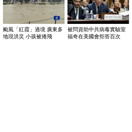
颱風「紅霞」過境 廣東多
被問資助中共病毒實驗室
地現洪災 小孩被捲飛
福奇在美國會拒答百次