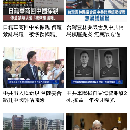
日籍華商回中國探親 傳遭
台灣雲林縣議會反中共跨
禁離境還「被恢復國籍」
境鎮壓提案 無異議通過
中共出入境新規 台陸委會
中共軍艦撞自家海警船釀2
籲赴中國評估風險
死 掩蓋一年後才曝光