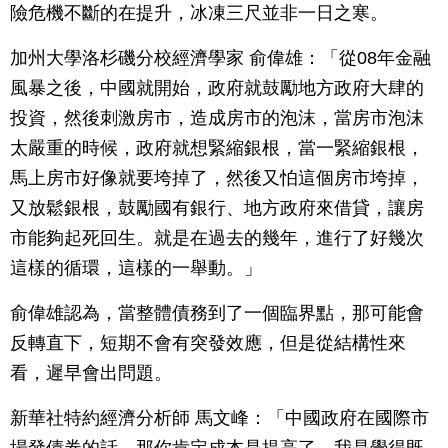
險危機不斷的在提升，冰凍三尺並非一日之寒。
加州大學洛杉磯分校經濟學家 俞偉雄：「從08年金融
風暴之後，中國就開始，政府就鼓勵地方政府大肆的
投資，然後刺激房市，造成房市的泡沫，當房市泡沫
太嚴重的時候，政府就想緊縮銀根，當一緊縮銀根，
馬上房市好像就要垮掉了，然後又怕這個房市垮掉，
又放鬆銀根，鼓勵國有銀行、地方政府來借貸，讓房
市能夠起死回生。就是在過去的幾年，進行了好幾次
這樣的循環，這樣的一舉動。」
俞偉雄認為，當整體債務到了一個臨界點，那可能會
反轉直下，短期不會有突發效應，但是從結構性來
看，遲早會出問題。
新華社特約經濟分析師 馬文峰：「中國政府在國際市