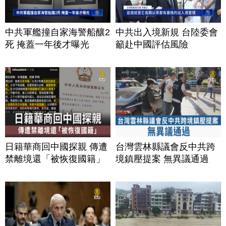
中共軍艦撞自家海警船釀2
中共出入境新規 台陸委會
死 掩蓋一年後才曝光
籲赴中國評估風險
日籍華商回中國探親 傳遭
台灣雲林縣議會反中共跨
禁離境還「被恢復國籍」
境鎮壓提案 無異議通過