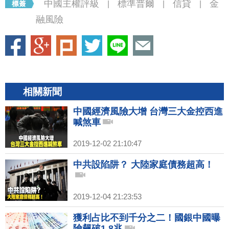
中國主權評級
標準普爾
信貸
金
|
|
|
融風險
相關新聞
中國經濟風險大增 台灣三大金控西進
喊煞車
2019-12-02 21:10:47
中共設陷阱？ 大陸家庭債務超高！
2019-12-04 21:23:53
獲利占比不到千分之二！國銀中國曝
險飆破1.8兆