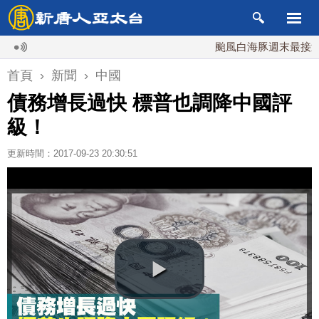
颱風白海豚週末最接近台灣 
首頁
›
新聞
›
中國
債務增長過快 標普也調降中國評
級！
更新時間：2017-09-23 20:30:51