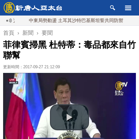
元
中東局勢動盪 土耳其沙特巴基斯坦誓共同防禦
漢光實
首頁
›
新聞
›
要聞
菲律賓掃黑 杜特蒂：毒品都來自竹
聯幫
更新時間：2017-09-27 21:12:09