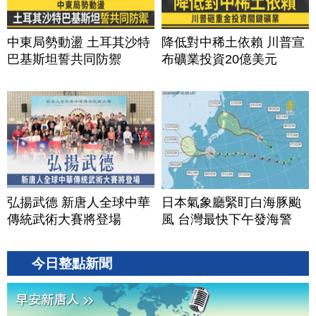
中東局勢動盪 土耳其沙特
降低對中稀土依賴 川普宣
巴基斯坦誓共同防禦
布礦業投資20億美元
弘揚武德 新唐人全球中華
日本氣象廳緊盯白海豚颱
傳統武術大賽將登場
風 台灣最快下午發海警
今日整點新聞