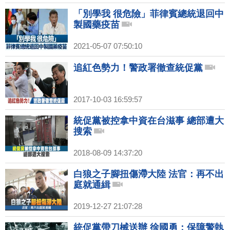
「別學我 很危險」菲律賓總統退回中
製國藥疫苗
2021-05-07 07:50:10
追紅色勢力！警政署徹查統促黨
2017-10-03 16:59:57
統促黨被控拿中資在台滋事 總部遭大
搜索
2018-08-09 14:37:20
白狼之子腳扭傷滯大陸 法官：再不出
庭就通緝
2019-12-27 21:07:28
統促黨帶刀械送辦 徐國勇：保障警執