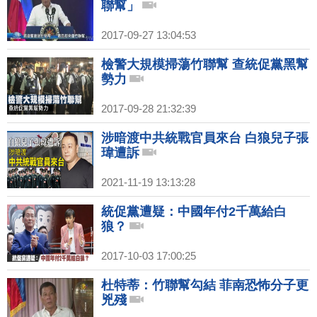
聯幫」
2017-09-27 13:04:53
檢警大規模掃蕩竹聯幫 查統促黨黑幫
勢力
2017-09-28 21:32:39
涉暗渡中共統戰官員來台 白狼兒子張
瑋遭訴
2021-11-19 13:13:28
統促黨遭疑：中國年付2千萬給白
狼？
2017-10-03 17:00:25
杜特蒂：竹聯幫勾結 菲南恐怖分子更
兇殘