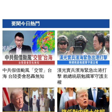
要聞今日熱門
中共假借颱風「交管」台
漢光實兵濱海緊急出港打
海 台陸委會怒轟無知
擊 賴總統勗勉國軍守護主
權