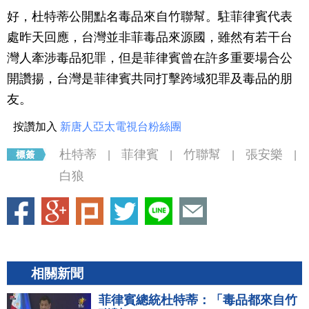
好，杜特蒂公開點名毒品來自竹聯幫。駐菲律賓代表
處昨天回應，台灣並非菲毒品來源國，雖然有若干台
灣人牽涉毒品犯罪，但是菲律賓曾在許多重要場合公
開讚揚，台灣是菲律賓共同打擊跨域犯罪及毒品的朋
友。
按讚加入
新唐人亞太電視台粉絲團
杜特蒂
菲律賓
竹聯幫
張安樂
|
|
|
|
白狼
相關新聞
菲律賓總統杜特蒂：「毒品都來自竹