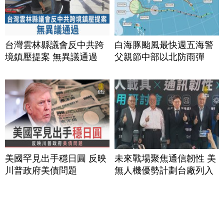
台灣雲林縣議會反中共跨
白海豚颱風最快週五海警
境鎮壓提案 無異議通過
父親節中部以北防雨彈
美國罕見出手穩日圓 反映
未來戰場聚焦通信韌性 美
川普政府美債問題
無人機優勢計劃台廠列入