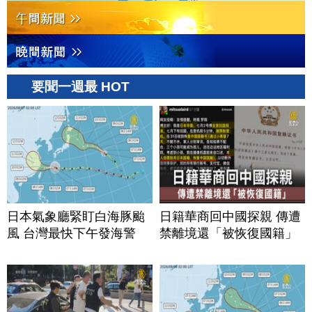
要聞一週最 HOT
日本氣象廳緊盯白海豚颱
日籍華商回中國探親 傳遭
風 台灣最快下午發海警
禁離境還「被恢復國籍」