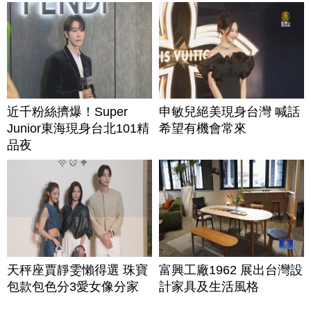
近千粉絲擠爆！Super
申敏兒絕美現身台灣 喊話
Junior東海現身台北101精
希望有機會常來
品夜
天秤座賈靜雯懶得選 珠寶
富興工廠1962 展出台灣設
包款包色分3愛女像分家
計家具及生活風格