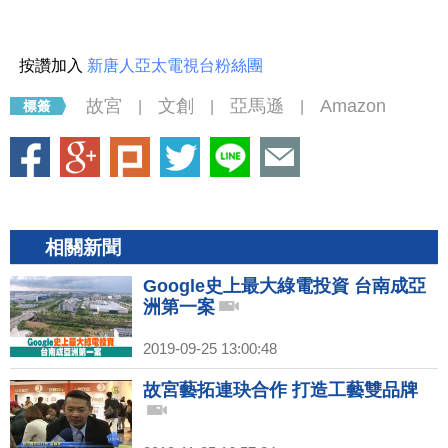
按讚加入
新唐人亞太電視台粉絲團
故宮
文創
亞馬遜
Amazon
|
|
|
相關新聞
Google史上最大綠電投資 台南成亞
洲第一案
2019-09-25 13:00:48
故宮藝拓連玦合作 打造工藝雙品牌