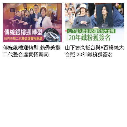
傳統銀樓迎轉型 賴秀美攜
山下智久抵台與5百粉絲大
二代整合虛實拓新局
合照 20年鐵粉獲簽名