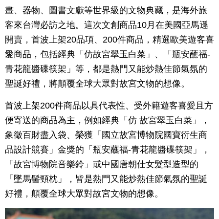
畫、器物、圖書文獻等世界級的文物典藏，是海外旅
客來台灣必訪之地。這次文創商品10月在美國亞馬遜
開賣，首波上架20品項、200件商品，精選歐美遊客喜
愛商品，包括經典「仿故宮翠玉白菜」、「瓶安蘸福-
青花龍醬碟筷架」等，都是熱門又能炒熱佳節氣氛的
聖誕好禮，將顛覆全球大眾對故宮文物的想像。
首波上架200件商品以具代表性、受外籍遊客喜愛且方
便寄送的商品為主，例如經典「仿 故宮翠玉白菜」，
象徵百財盡入袋、榮獲「國立故宮博物院國寶衍生商
品設計競賽」金獎的「瓶安蘸福-青花龍醬碟筷架」，
「故宮博物院音樂鈴」或中國唐朝仕女髮型造型的
「墜馬髻頸枕」，皆是熱門又能炒熱佳節氣氛的聖誕
好禮，顛覆全球大眾對故宮文物的想像。