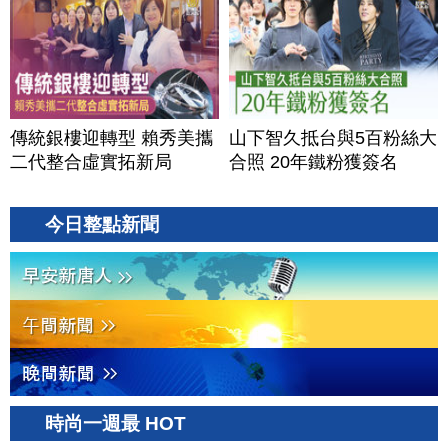
傳統銀樓迎轉型 賴秀美攜
山下智久抵台與5百粉絲大
二代整合虛實拓新局
合照 20年鐵粉獲簽名
今日整點新聞
時尚一週最 HOT