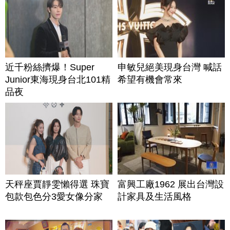
近千粉絲擠爆！Super
申敏兒絕美現身台灣 喊話
Junior東海現身台北101精
希望有機會常來
品夜
天秤座賈靜雯懶得選 珠寶
富興工廠1962 展出台灣設
包款包色分3愛女像分家
計家具及生活風格