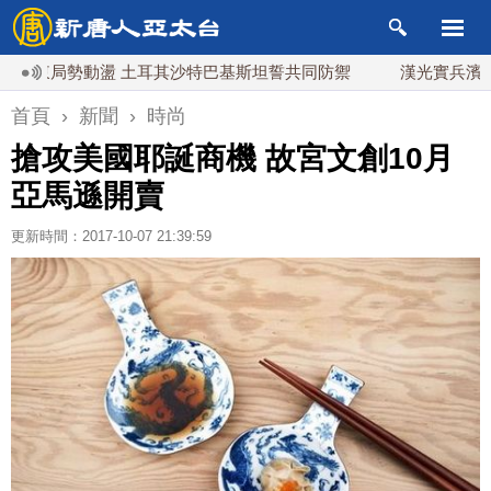
局勢動盪 土耳其沙特巴基斯坦誓共同防禦
漢光實兵濱海緊急出
首頁
›
新聞
›
時尚
搶攻美國耶誕商機 故宮文創10月
亞馬遜開賣
更新時間：2017-10-07 21:39:59