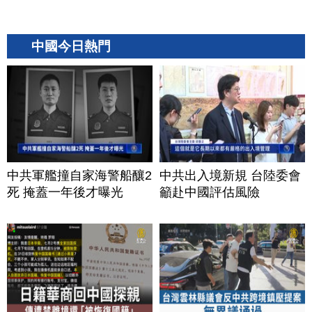
中國今日熱門
中共軍艦撞自家海警船釀2
中共出入境新規 台陸委會
死 掩蓋一年後才曝光
籲赴中國評估風險