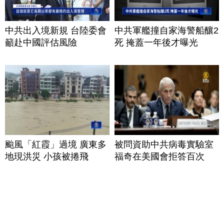
中共出入境新規 台陸委會
中共軍艦撞自家海警船釀2
籲赴中國評估風險
死 掩蓋一年後才曝光
颱風「紅霞」過境 廣東多
被問資助中共病毒實驗室
地現洪災 小孩被捲飛
福奇在美國會拒答百次