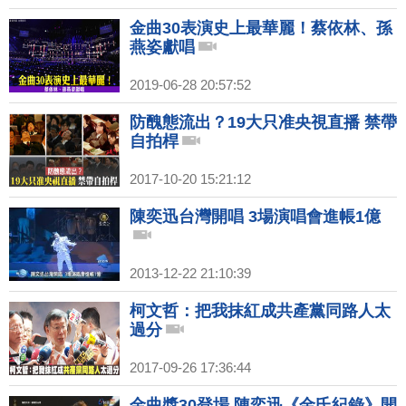
金曲30表演史上最華麗！蔡依林、孫
燕姿獻唱
2019-06-28 20:57:52
防醜態流出？19大只准央視直播 禁帶
自拍桿
2017-10-20 15:21:12
陳奕迅台灣開唱 3場演唱會進帳1億
2013-12-22 21:10:39
柯文哲：把我抹紅成共產黨同路人太
過分
2017-09-26 17:36:44
金曲獎30登場 陳奕迅《金氏紀錄》開