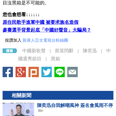
目沒黑箱是不可能的。
您也會想看↓↓↓↓↓↓
原住民歌手進軍中國 被要求族名造假
參賽選手背景起底「中國好聲音」大騙局？
按讚加入
新唐人亞太電視台粉絲團
中國新歌聲
那英閃辭
陳奕迅
中
|
|
|
國選秀節目
黑箱
|
相關新聞
陳奕迅自我解嘲風神 簽名會風雨不停