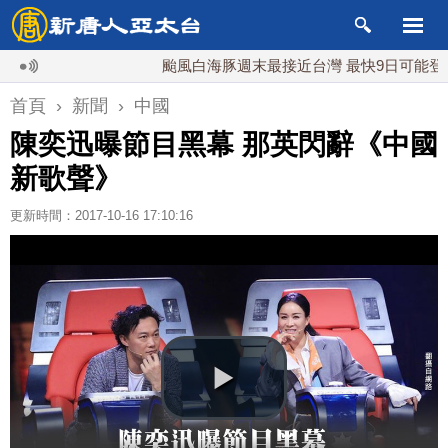
颱風白海豚週末最接近台灣 最快9日可能登陸中國
首頁
›
新聞
›
中國
陳奕迅曝節目黑幕 那英閃辭《中國
新歌聲》
更新時間：2017-10-16 17:10:16