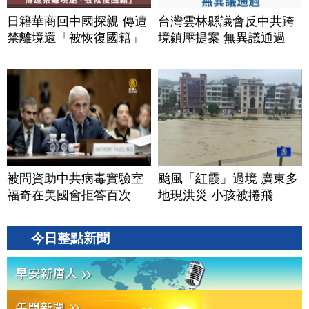
日籍華商回中國探親 傳遭
台灣雲林縣議會反中共跨
禁離境還「被恢復國籍」
境鎮壓提案 無異議通過
被問資助中共病毒實驗室
颱風「紅霞」過境 廣東多
福奇在美國會拒答百次
地現洪災 小孩被捲飛
今日整點新聞