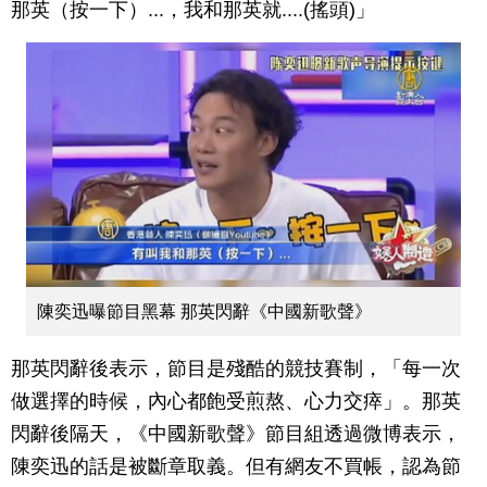
那英（按一下）...，我和那英就....(搖頭)」
陳奕迅曝節目黑幕 那英閃辭《中國新歌聲》
那英閃辭後表示，節目是殘酷的競技賽制，「每一次
做選擇的時候，內心都飽受煎熬、心力交瘁」。那英
閃辭後隔天，《中國新歌聲》節目組透過微博表示，
陳奕迅的話是被斷章取義。但有網友不買帳，認為節