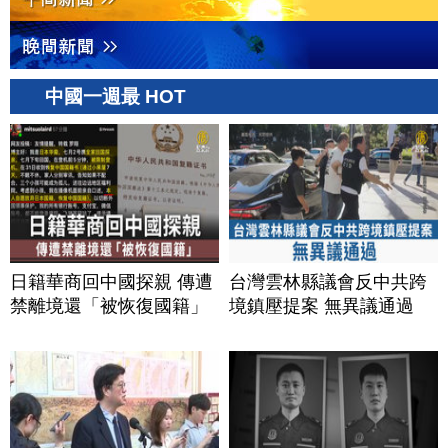
中國一週最 HOT
日籍華商回中國探親 傳遭
台灣雲林縣議會反中共跨
禁離境還「被恢復國籍」
境鎮壓提案 無異議通過