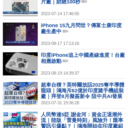
片廠｜財經100秒
2023-07-14 17:46:55
iPhone 15九月問世？傳富士康印度
廠生產中
2023-08-17 17:13:16
印度iPhone追上中國產線進度！台廠
相應啟動
2023-08-19 14:39:37
超車台積？英特爾放話2025奪半導體
龍頭｜鴻海斥62億於印度建手機組裝
廠｜拜登8月擬簽新令 阻中共AI發展
｜義大利防長：加入中共「一帶一
2023-07-31 19:36:28
路」極糟糕決定
人民幣連5貶 謝金河：資金正退潮外
流｜陸版「雷曼時刻」風險升！匯率
警訊引爆點？｜鴻海開始在印度廠組