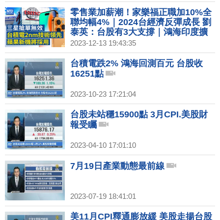
積助攻
零售業加薪潮！家樂福正職加10%全
聯均幅4%｜2024台經濟反彈成長 劉
泰英：台股有3大支撐｜鴻海印度擴
廠 明年4月生產iPhone｜台北跨年告
2023-12-13 19:43:35
五人壓軸 串聯信義商圈估破10萬人
台積電跌2% 鴻海回測百元 台股收
16251點
2023-10-23 17:21:04
台股未站穩15900點 3月CPI.美股財
報受矚
2023-04-10 17:01:10
7月19日產業動態最前線
2023-07-19 18:41:01
美11月CPI釋通膨放緩 美股走揚台股