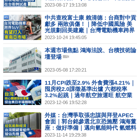
裝i15｜台積組任務團隊 衝刺2奈米試
2023-08-17 19:13:08
產
中共查稅富士康 賴清德：台商對中貢
獻多 兩敗俱傷！｜降低中國風險 美
光規劃回美建廠｜台灣電動機車跨界
SUV 攻東南亞市場｜台灣共同QR
2023-10-24 19:45:05
Code啟用
本週市場焦點 鴻海法說、台積技術論
壇登場
2023-05-08 17:20:21
11月CPI跌至2.9% 外食費漲4.21%｜
囤房稅2.0課徵基準出爐 六都稅率
3.2%起跳｜過年航空旅運旺 航空業
推米其林餐攻商務客群｜核心關鍵技
2023-12-06 19:52:28
術清單納22項 專家：台灣超前布署
外媒：台灣爭取張忠謀與拜登APEC
會面｜郭台銘參選北京恐施壓 鴻海董
座：做好準備｜邁向氫能時代 氫燃料
電池台廠扮要角｜輝達最強AI晶片 台
2023-11-14 19:29:38