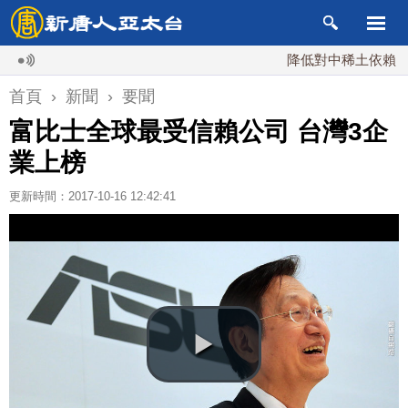
降低對中稀土依賴 川普宣
首頁
›
新聞
›
要聞
富比士全球最受信賴公司 台灣3企
業上榜
更新時間：2017-10-16 12:42:41