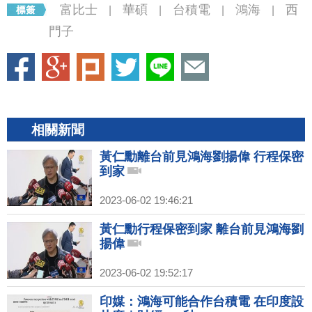
富比士
華碩
台積電
鴻海
西
|
|
|
|
門子
相關新聞
黃仁勳離台前見鴻海劉揚偉 行程保密
到家
2023-06-02 19:46:21
黃仁勳行程保密到家 離台前見鴻海劉
揚偉
2023-06-02 19:52:17
印媒：鴻海可能合作台積電 在印度設