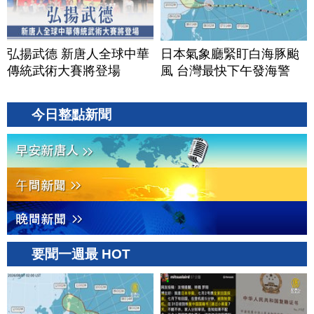
弘揚武德 新唐人全球中華
日本氣象廳緊盯白海豚颱
傳統武術大賽將登場
風 台灣最快下午發海警
今日整點新聞
要聞一週最 HOT