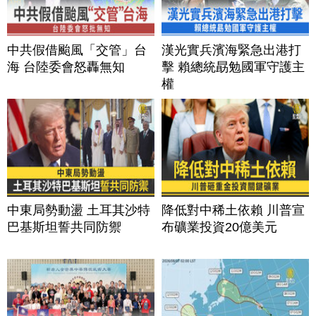
中共假借颱風「交管」台
漢光實兵濱海緊急出港打
海 台陸委會怒轟無知
擊 賴總統勗勉國軍守護主
權
中東局勢動盪 土耳其沙特
降低對中稀土依賴 川普宣
巴基斯坦誓共同防禦
布礦業投資20億美元