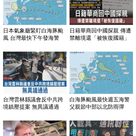
日本氣象廳緊盯白海豚颱
日籍華商回中國探親 傳遭
風 台灣最快下午發海警
禁離境還「被恢復國籍」
台灣雲林縣議會反中共跨
白海豚颱風最快週五海警
境鎮壓提案 無異議通過
父親節中部以北防雨彈