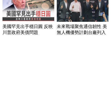
美國罕見出手穩日圓 反映
未來戰場聚焦通信韌性 美
川普政府美債問題
無人機優勢計劃台廠列入