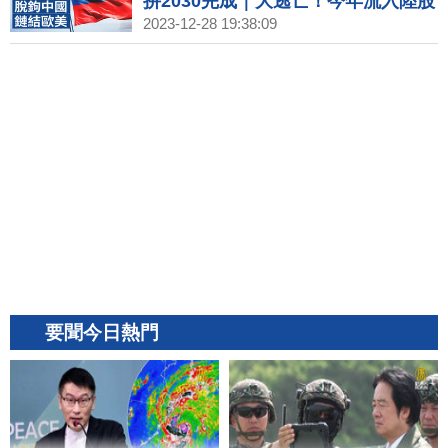
拚2030完成｜大逃亡！今年流入陸股
的外資近九成退場｜藝人西進風險高
2023-12-28 19:38:09
外媒指五月天遭中共施壓
要聞今日熱門