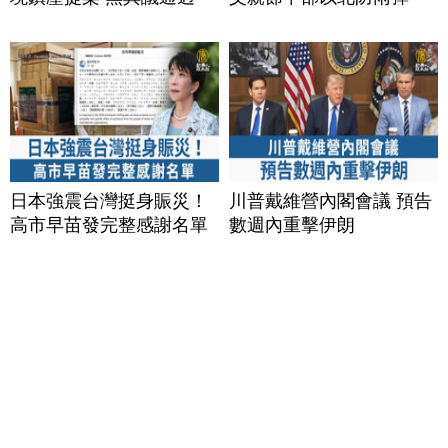
日本強震台灣挺身賑災！
川普戴維營內閣會議 預告
高市早苗發完整感謝名單
數週內重擊伊朗