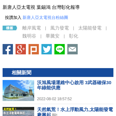
新唐人亞太電視 葉錫鴻 台灣彰化報導
按讚加入
新唐人亞太電視台粉絲團
離岸風電
風力發電
太陽能發電
|
|
|
魏明谷
畢騰安
彰化
|
|
相關新聞
沃旭風場運維中心啟用 3武器確保30
年綠能供應
2022-08-02 18:57:52
天然氣荒！水上浮動風力,太陽能發電
廠興起