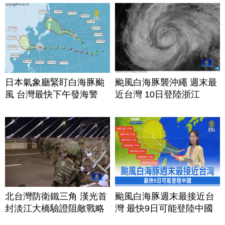
日本氣象廳緊盯白海豚颱
颱風白海豚襲沖繩 週末最
風 台灣最快下午發海警
近台灣 10日登陸浙江
北台灣防衛鐵三角 漢光首
颱風白海豚週末最接近台
封淡江大橋驗證阻敵戰略
灣 最快9日可能登陸中國