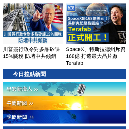
川普簽行政令對多晶矽課
SpaceX、特斯拉德州斥資
15%關稅 防堵中共傾銷
168億 打造最大晶片廠
Terafab
今日整點新聞