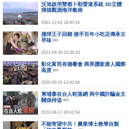
沃旭啟用雙都卜勒雷達系統 3D立體
掃描觀測海洋氣候
2021-12-01 18:40:16
撞球王子回鄉 接手百年小吃店傳承古
早味
2021-09-30 22:35:10
彰化富而有德餐會 商界讚新唐人國際
高度
2020-09-15 12:42:58
柬埔寨在台人蛇落網 與中國詐騙金主
關係待追
2022-08-17 20:41:54
不能寄望中共！農業博士教學自製