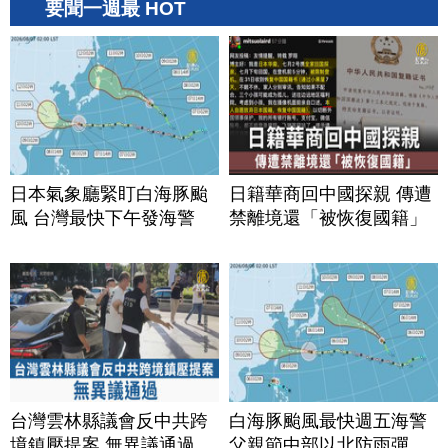
要聞一週最 HOT
日本氣象廳緊盯白海豚颱
日籍華商回中國探親 傳遭
風 台灣最快下午發海警
禁離境還「被恢復國籍」
台灣雲林縣議會反中共跨
白海豚颱風最快週五海警
境鎮壓提案 無異議通過
父親節中部以北防雨彈