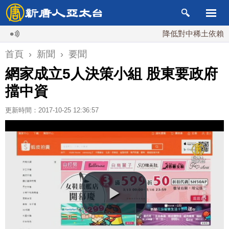
降低對中稀土依賴 川普宣
首頁
›
新聞
›
要聞
網家成立5人決策小組 股東要政府
擋中資
更新時間：2017-10-25 12:36:57