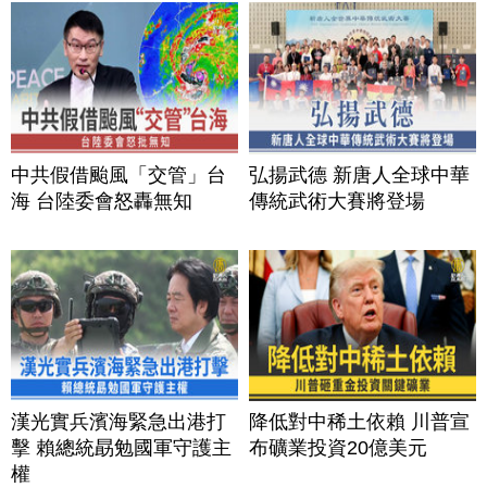
中共假借颱風「交管」台
弘揚武德 新唐人全球中華
海 台陸委會怒轟無知
傳統武術大賽將登場
漢光實兵濱海緊急出港打
降低對中稀土依賴 川普宣
擊 賴總統勗勉國軍守護主
布礦業投資20億美元
權