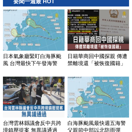
要聞一週最 HOT
日本氣象廳緊盯白海豚颱
日籍華商回中國探親 傳遭
風 台灣最快下午發海警
禁離境還「被恢復國籍」
台灣雲林縣議會反中共跨
白海豚颱風最快週五海警
境鎮壓提案 無異議通過
父親節中部以北防雨彈