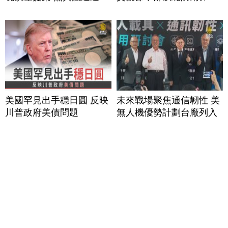
美國罕見出手穩日圓 反映
未來戰場聚焦通信韌性 美
川普政府美債問題
無人機優勢計劃台廠列入