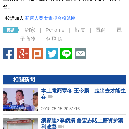
台。
按讚加入
新唐人亞太電視台粉絲團
網家
Pchome
蝦皮
電商
電
|
|
|
|
子商務
何飛鵬
|
相關新聞
本土電商寒冬 王令麟：走出去才能生
存
2018-05-15 20:51:16
網家連2季虧損 詹宏志賭上薪資拚獲
利改善