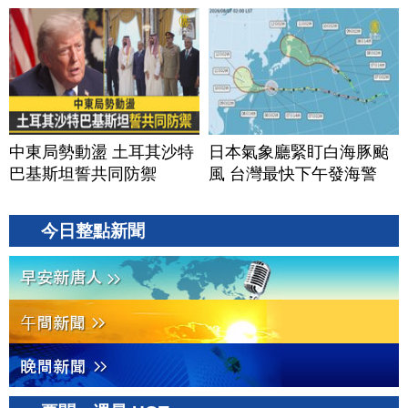
中東局勢動盪 土耳其沙特
日本氣象廳緊盯白海豚颱
巴基斯坦誓共同防禦
風 台灣最快下午發海警
今日整點新聞