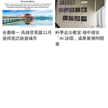
全臺唯一 高雄登英媒11月
科學走出教室 雄中雄女
值得造訪旅遊城市
「AI 詠唱」成果展潮州開
展