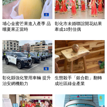
埔心金蜜芒果進入產季 品
彰化市未婚聯誼開花結果
嚐夏果正當時
牽成10對佳偶
彰化縣強化警用車輛 提升
生態殺手「銀合歡」翻轉
治安網機動力
成社區綠金產業