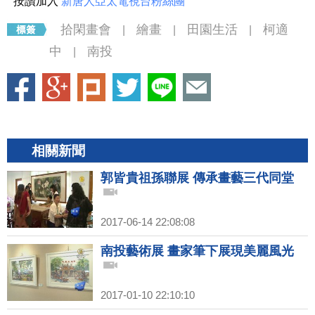
按讚加入
新唐人亞太電視台粉絲團
拾閑畫會
繪畫
田園生活
柯適
|
|
|
中
南投
|
相關新聞
郭皆貴祖孫聯展 傳承畫藝三代同堂
2017-06-14 22:08:08
南投藝術展 畫家筆下展現美麗風光
2017-01-10 22:10:10