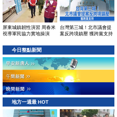
屏東城鎮韌性演習 周春米
台灣第三城！北市議會提
視導軍民協力實地操演
案反跨境鎮壓 獲跨黨支持
今日整點新聞
地方一週最 HOT