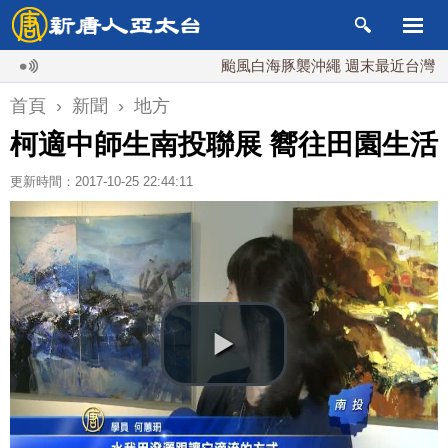
颱風白海豚襲沖繩 週末最近台灣 10日登
首頁
›
新聞
›
地方
柯適中師生南投聯展 嚮往田園生活
更新時間：2017-10-25 22:44:11