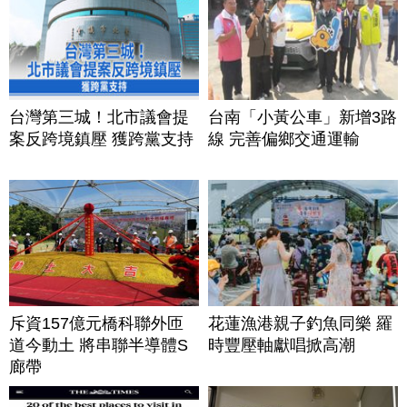
台灣第三城！北市議會提
台南「小黃公車」新增3路
案反跨境鎮壓 獲跨黨支持
線 完善偏鄉交通運輸
斥資157億元橋科聯外匝
花蓮漁港親子釣魚同樂 羅
道今動土 將串聯半導體S
時豐壓軸獻唱掀高潮
廊帶