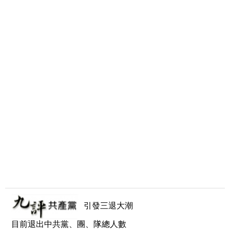
引發三退大潮
目前退出中共黨、團、隊總人數