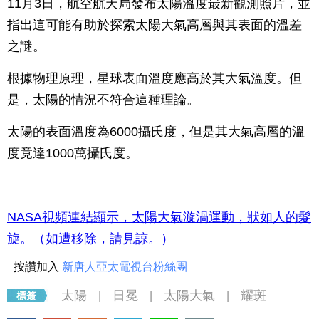
11月3日，航空航天局發布太陽溫度最新觀測照片，並
指出這可能有助於探索太陽大氣高層與其表面的溫差
之謎。
根據物理原理，星球表面溫度應高於其大氣溫度。但
是，太陽的情況不符合這種理論。
太陽的表面溫度為6000攝氏度，但是其大氣高層的溫
度竟達1000萬攝氏度。
NASA視頻連結顯示，太陽大氣漩渦運動，狀如人的髮
旋。（如遭移除，請見諒。）
按讚加入
新唐人亞太電視台粉絲團
太陽
日冕
太陽大氣
耀斑
|
|
|