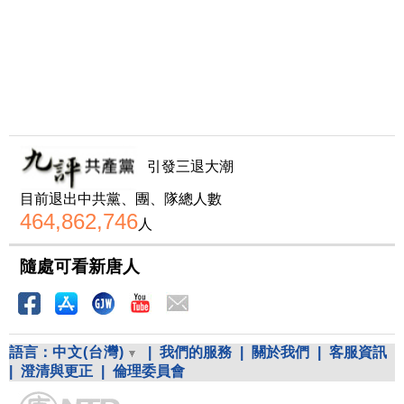
引發三退大潮
目前退出中共黨、團、隊總人數
464,862,746
人
隨處可看新唐人
語言：
中文(台灣)
|
我們的服務
|
關於我們
|
客服資訊
|
澄清與更正
|
倫理委員會