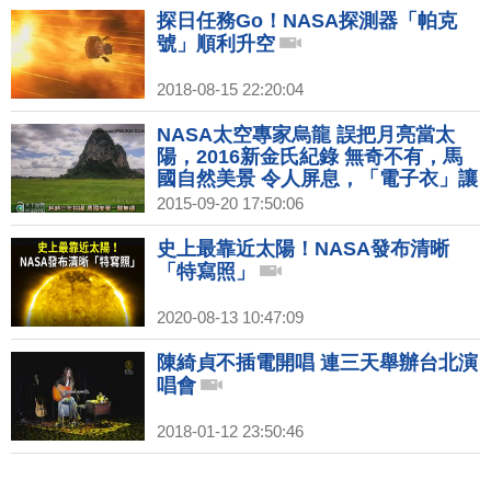
探日任務Go！NASA探測器「帕克
號」順利升空
2018-08-15 22:20:04
NASA太空專家烏龍 誤把月亮當太
陽，2016新金氏紀錄 無奇不有，馬
國自然美景 令人屏息，「電子衣」讓
癱瘓者能走路了
2015-09-20 17:50:06
史上最靠近太陽！NASA發布清晰
「特寫照」
2020-08-13 10:47:09
陳綺貞不插電開唱 連三天舉辦台北演
唱會
2018-01-12 23:50:46