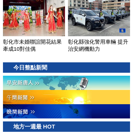
彰化市未婚聯誼開花結果
彰化縣強化警用車輛 提升
牽成10對佳偶
治安網機動力
今日整點新聞
地方一週最 HOT