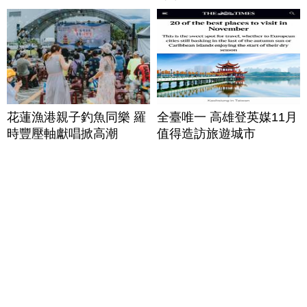
花蓮漁港親子釣魚同樂 羅
全臺唯一 高雄登英媒11月
時豐壓軸獻唱掀高潮
值得造訪旅遊城市