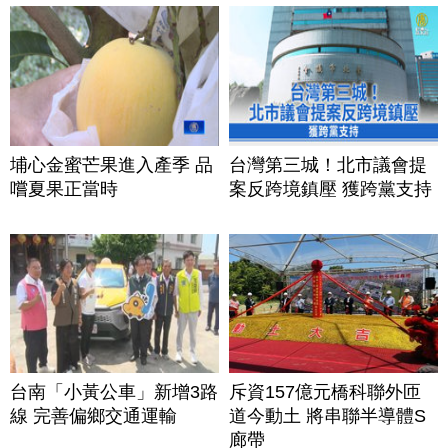
埔心金蜜芒果進入產季 品
台灣第三城！北市議會提
嚐夏果正當時
案反跨境鎮壓 獲跨黨支持
台南「小黃公車」新增3路
斥資157億元橋科聯外匝
線 完善偏鄉交通運輸
道今動土 將串聯半導體S
廊帶