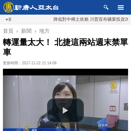
降低對中稀土依賴 川普宣布礦業投資20億美元
首頁
›
新聞
›
地方
轉運量太大！ 北捷這兩站週末禁單
車
更新時間：2017-11-22 21:14:09