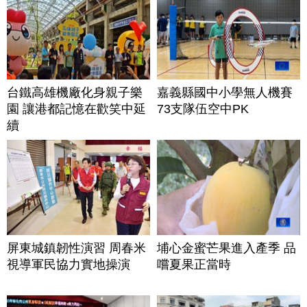
台鐵高雄機廠化身親子樂
嘉義縣國中小學無人機賽
園 讓港都記憶在歡笑中延
73支隊伍空中PK
續
屏東城鎮韌性演習 周春米
埔心金蜜芒果進入產季 品
視導軍民協力實地操演
嚐夏果正當時