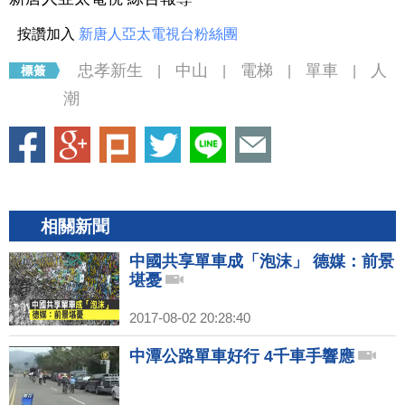
按讚加入
新唐人亞太電視台粉絲團
忠孝新生
中山
電梯
單車
人
|
|
|
|
潮
相關新聞
中國共享單車成「泡沫」 德媒：前景
堪憂
2017-08-02 20:28:40
中潭公路單車好行 4千車手響應