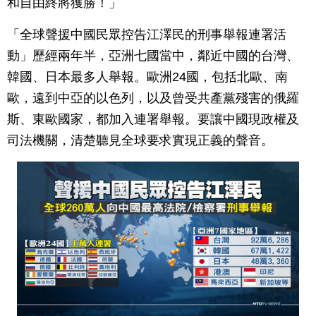
和自由終將獲勝！」
「全球聲援中國民眾控告江澤民的刑事舉報連署活
動」歷經兩年半，亞洲七國當中，鄰近中國的台灣、
韓國、日本最多人舉報。歐洲24國，包括北歐、南
歐，遠到中亞的以色列，以及曾受共產黨殘害的俄羅
斯、東歐國家，都加入連署舉報。要讓中國現政權及
司法機關，清楚聽見全球要求實現正義的聲音。