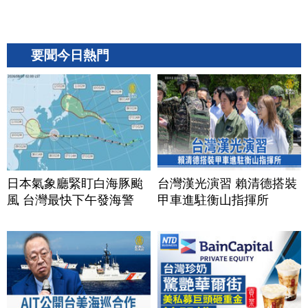
要聞今日熱門
日本氣象廳緊盯白海豚颱
台灣漢光演習 賴清德搭裝
風 台灣最快下午發海警
甲車進駐衡山指揮所