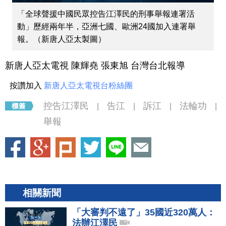
「全球聲援中國民眾控告江澤民的刑事舉報連署活
動」歷經兩年半，亞洲七國、歐洲24國加入連署舉
報。（新唐人亞太製圖）
新唐人亞太電視 陳輝堯 張東旭 台灣台北報導
按讚加入
新唐人亞太電視台粉絲團
控告江澤民
告江
訴江
法輪功
|
|
|
|
舉報
相關新聞
「大審判不遠了」35國近320萬人：
法辦江澤民