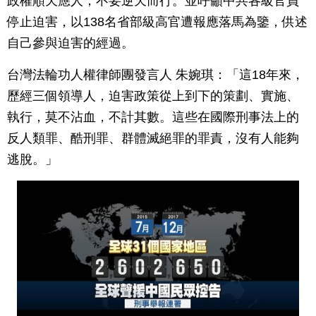
政權順天應人，不要逆天而行。並呼籲中共各級官員
停止迫害，以138名省部級高官遭報應落馬為鑒，供述
自己參與迫害的經過。
台灣法輪功人權律師團發言人 朱婉琪：「這18年來，
歷經三個領導人，迫害政策從上到下的策劃、實施、
執行，莫不沾血，不計其數。這些在國際刑事法上的
反人類罪、酷刑罪、群體滅絕罪的罪責，沒有人能夠
逃脫。」