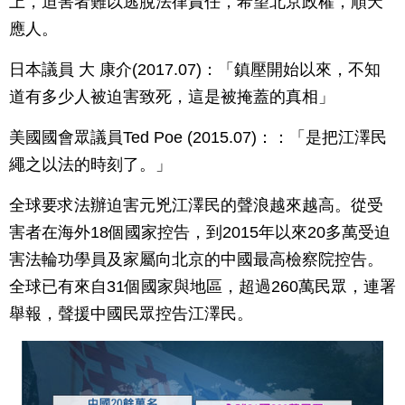
上，迫害者難以逃脫法律責任，希望北京政權，順天
應人。
日本議員 大 康介(2017.07)：「鎮壓開始以來，不知
道有多少人被迫害致死，這是被掩蓋的真相」
美國國會眾議員Ted Poe (2015.07)：：「是把江澤民
繩之以法的時刻了。」
全球要求法辦迫害元兇江澤民的聲浪越來越高。從受
害者在海外18個國家控告，到2015年以來20多萬受迫
害法輪功學員及家屬向北京的中國最高檢察院控告。
全球已有來自31個國家與地區，超過260萬民眾，連署
舉報，聲援中國民眾控告江澤民。