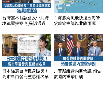
台灣雲林縣議會反中共跨
白海豚颱風最快週五海警
境鎮壓提案 無異議通過
父親節中部以北防雨彈
日本強震台灣挺身賑災！
川普戴維營內閣會議 預告
高市早苗發完整感謝名單
數週內重擊伊朗