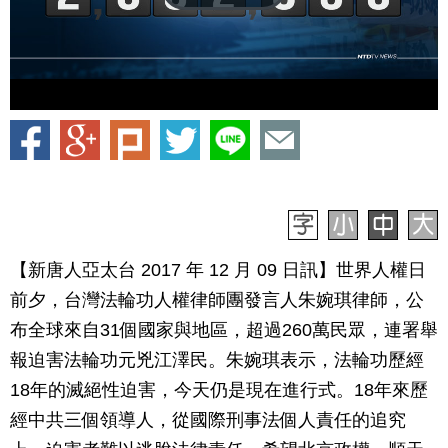
【新唐人亞太台 2017 年 12 月 09 日訊】世界人權日
前夕，台灣法輪功人權律師團發言人朱婉琪律師，公
布全球來自31個國家與地區，超過260萬民眾，連署舉
報迫害法輪功元兇江澤民。朱婉琪表示，法輪功歷經
18年的滅絕性迫害，今天仍是現在進行式。18年來歷
經中共三個領導人，從國際刑事法個人責任的追究