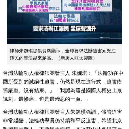
律師朱婉琪提供資料顯示，全球要求法辦迫害元兇江
澤民的聲浪越來越高。（新唐人亞太製圖）
台灣法輪功人權律師團發言人 朱婉琪：「法輪功在中
國所受到的滅絕性迫害，仍然是現在進行式，迫害依
舊嚴重、沒有結束。」「我認為這是國際人權史上最
諷刺、最慘痛、也是最殘忍的一頁。」
台灣法輪功人權律師團發言人朱婉琪強調，儘管迫害
非常殘酷，法輪功學員仍持續和平反迫害，希望北京