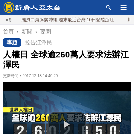
颱風白海豚襲沖繩 週末最近台灣 10日登陸浙江
川普預透露
首頁
›
新聞
›
要聞
專題
控告江澤民
人權日 全球逾260萬人要求法辦江
澤民
更新時間：2017-12-13 14:40:20