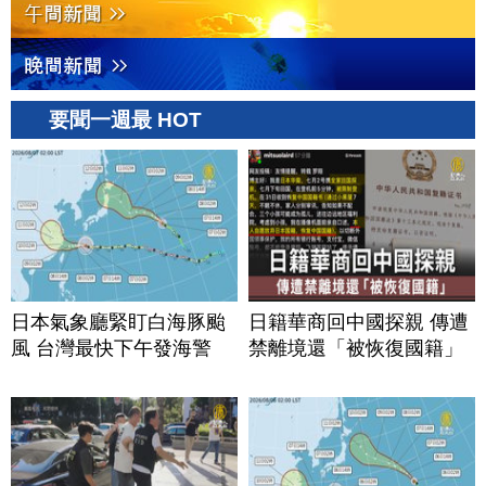
要聞一週最 HOT
日本氣象廳緊盯白海豚颱
日籍華商回中國探親 傳遭
風 台灣最快下午發海警
禁離境還「被恢復國籍」