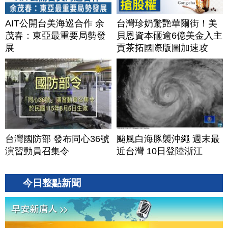
AIT公開台美海巡合作 余
台灣珍奶驚艷華爾街！美
茂春：東亞最重要局勢發
貝恩資本砸逾6億美金入主
展
貢茶拓國際版圖加速攻
美？｜#財經新聞｜
20260806(四)
台灣國防部 發布同心36號
颱風白海豚襲沖繩 週末最
演習動員召集令
近台灣 10日登陸浙江
今日整點新聞