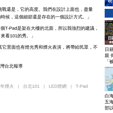
挑戰還是，它的高度。我們在設計上面也，盡量
的時候，這個細節還是存在的一個設計方式。」
這個T-Pad是架在大樓的北面，所以我強烈的建議，
來看101的秀。」
建築其它景面也有燈光秀和煙火表演，將帶給民眾，不
日
親 
「
台灣台北報導
跨年煙火
台北101
LED燈網
T-Pad
|
|
|
白
五海
部