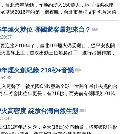
，台北跨年活動，昨晚約湧入150萬人，歌手張惠妹壓
眾度過2016年的第一個夜晚，台北市長柯文哲也首次跨
然忘詞也把整首歌唱完。
跨年煙火就位 哪國遊客最想來台？
:20:37
要迎接2016年了，臺北101煙火備受矚目，從平安夜開
煙火團隊上工，首次出動三位攀爬好手，進行吊掛作業，
分。
跨年煙火創紀錄 218秒+音樂
:54:42
將走入尾聲了，被美國CNN譽為全球十大跨年最佳去處的台
，今年將會比往年更長，有218秒，而先前有傳聞說101跨
歷史了，101董事長今天表示，台北101的煙火，會一
」。
煙火高密度 綻放台灣自然生態
:13:48
北101跨年煙火秀，今天(16日)公布動畫，將突破以往形