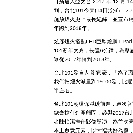
【新唐人亞太台 2017 年 12 
到，台北101今天(14日)公布，
施放煙火史上最長紀錄，並宣布跨
年跨到2018年。
炫麗煙火搭配LED巨型燈網T-P
101新年大秀，長達6分鐘，為
眾從2017年跨到2018年。
台北101發言人 劉家豪：「為
我們把煙火減量到16000發，比
半左右。」
台北101朝環保減碳前進，這次
總會擔任創意顧問，參與2017
者陳怡潔擔任影像導演，為首次亮相
本土創意元素，以幸福共好為題