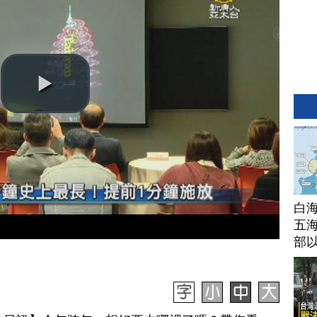
白
五海
部