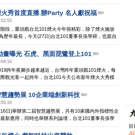
舞人心。18年來，台北101跨年煙火秀都有不同主題，
標。是甚麼樣的原因，讓台北101決定施放煙火，新唐
煙火秀首度直播.辦Party 名人獻祝福
101的營運長，為您解密。
:52:55
階段，重頭戲台北101煙火今年很精彩，除了煙火施放
，為歷年最長，今天(27日)台北101董事長張學舜，也親自
3項第一次，包括邀請名人倒數新年祝福，與直播平台合
101的跨年煙火秀時況，就連辦公大樓1樓，也首度對外
畫曝光 石虎、黑面琵鷺登上101
派對。
:04:16
019跨年夜腳步越來越近，台灣跨年重頭戲101煙火，每
際觀光客一起跨年，台北101今天公布新年煙火大秀模
、黑面琵鷺等台灣保育類動物現身101牆上，長達300秒
秀，帶您搶先看。
智慧趨勢展 10企業端創新科技
:55:16
天(16日)舉辦第二屆智慧趨勢展，共有10家國內外指標性企
最新應用，同時也舉辦系列論壇，台北101董事長張學
副市長林欽榮，及荷蘭貿易暨投資辦事處代表等貴賓，都
目
4
動。