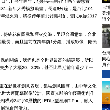
月 14 日訊】今年跨年，想好要去哪裡了嗎？帶您看
台灣
2018年新年大秀模擬動畫，長達6分鐘，是台北101
登場
年煙火秀，將從跨年前1分鐘開始，陪民眾從2017
證
ad，傳統花窗圖騰和煙火交織，呈現台灣意象，台北
歷屆最長，而且提前在跨年前1分鐘，播放影像，陪民
台灣
同心
了環保的關係，我們也是全世界最高的綠建築，所以
員
過去少了大概20、30%，甚至比早期前年還少了一
著重在影像和創意表現，集結創意團隊，由中華文化
台北世大運開幕影像設計、國慶光雕的年輕藝術創作
橫跨34到90層樓的LED巨型燈網T-Pad，融入
，展現台灣活力。