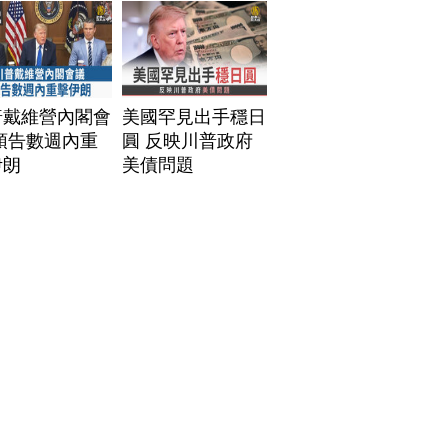
普戴維營內閣會
美國罕見出手穩日
預告數週內重
圓 反映川普政府
伊朗
美債問題