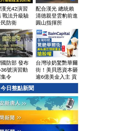
漢光42演習
配合漢光 總統賴
 戰法升級驗
清德親登雲豹前進
全民防衛
圓山指揮所
國防部 發布
台灣珍奶驚艷華爾
36號演習動
街！美貝恩資本砸
召集令
逾6億美金入主 貢
茶拓國際版圖加速
今日整點新聞
攻美？｜#財經新
聞｜
20260806(四)