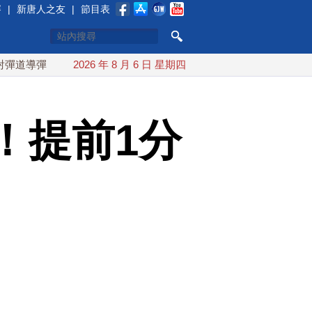
賽
|
新唐人之友
|
節目表
落日本EEZ外
2026 年 8 月 6 日 星期四
紅海戰火續升溫 也門胡塞武裝稱又襲擊沙特油
！提前1分