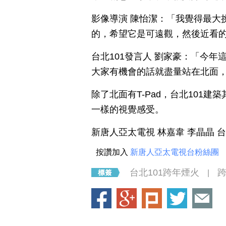
影像導演 陳怡潔：「我覺得最大
的，希望它是可遠觀，然後近看
台北101發言人 劉家豪：「今年
大家有機會的話就盡量站在北面，
除了北面有T-Pad，台北101
一樣的視覺感受。
新唐人亞太電視 林嘉韋 李晶晶 
按讚加入
新唐人亞太電視台粉絲團
台北101跨年煙火
|