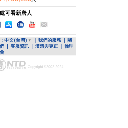
處可看新唐人
：
中文(台灣)
|
我們的服務
|
關
們
|
客服資訊
|
澄清與更正
|
倫理
會
Copyright ©2002-2024