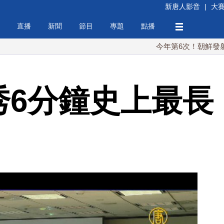
新唐人影音
|
大
直播
新聞
節目
專題
點播
今年第6次！朝鮮發射彈道導彈 
火秀6分鐘史上最長