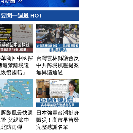
要聞一週最 HOT
籍華商回中國探
台灣雲林縣議會反
傳遭禁離境還
中共跨境鎮壓提案
被恢復國籍」
無異議通過
海豚颱風最快週
日本強震台灣挺身
警 父親節中
賑災！高市早苗發
以北防雨彈
完整感謝名單