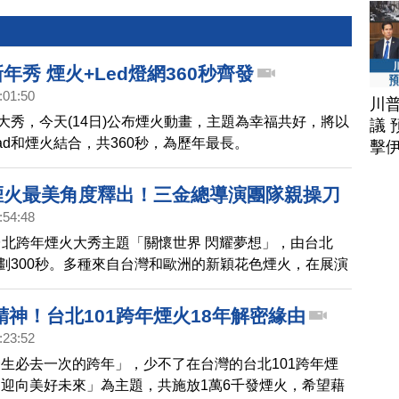
新年秀 煙火+Led燈網360秒齊發
:01:50
川
年大秀，今天(14日)公布煙火動畫，主題為幸福共好，將以
議 
Pad和煙火結合，共360秒，為歷年最長。
擊
年煙火最美角度釋出！三金總導演團隊親操刀
:54:48
023台北跨年煙火大秀主題「關懷世界 閃耀夢想」，由台北
規劃300秒。多種來自台灣和歐洲的新穎花色煙火，在展演
，包括和平鴿、笑臉以及生命之樹，同時搭配最新無屑低
精神！台北101跨年煙火18年解密緣由
:23:52
生必去一次的跨年」，少不了在台灣的台北101跨年煙
迎向美好未來」為主題，共施放1萬6千發煙火，希望藉