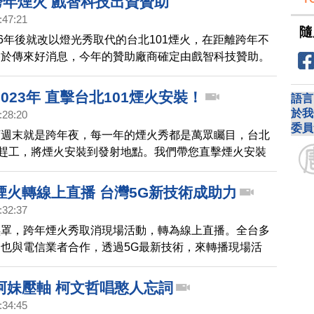
跨年煙火 戲智科技出資贊助
:47:21
隨
16年後就改以燈光秀取代的台北101煙火，在距離跨年不
終於傳來好消息，今年的贊助廠商確定由戲智科技贊助。
023年 直擊台北101煙火安裝！
語言
於我
:28:20
委員
下週末就是跨年夜，每一年的煙火秀都是萬眾矚目，台北
在趕工，將煙火安裝到發射地點。我們帶您直擊煙火安裝
煙火轉線上直播 台灣5G新技術成助力
:32:37
壟罩，跨年煙火秀取消現場活動，轉為線上直播。全台多
也與電信業者合作，透過5G最新技術，來轉播現場活
北跨年晚會，不僅是全球少數開放民眾現場參與，同時也
的5G轉播技術，帶來嶄新的視覺體驗。
阿妹壓軸 柯文哲唱憨人忘詞
:34:45