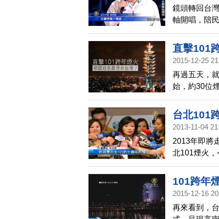
鏡頭轉回台灣
軸開唱，陪民
年獻唱，雖
直擊101
2015-12-25 21
再過五天，就
始，約30位
過程驚險萬
台北101
2013-11-04 21
2013年即
北101煙火
年煙火要走入
直，放下去
101跨年
2015-12-16 20
再來看到，台