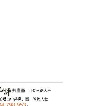
引發三退大潮
前退出中共黨、團、隊總人數
64,798,953
人