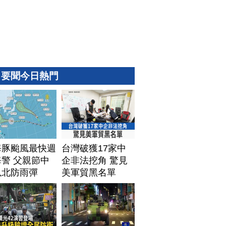
要聞今日熱門
海豚颱風最快週
台灣破獲17家中
警 父親節中
企非法挖角 驚見
以北防雨彈
美軍貿黑名單