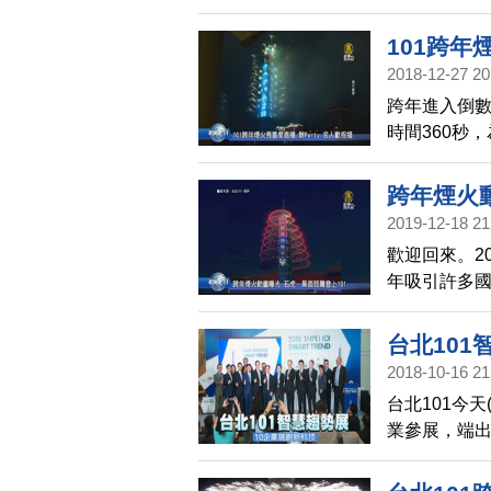
由璀璨煙火鼓
更成為全球指
101跨年
人專訪到台灣
2018-12-27 20
跨年進入倒數
時間360秒
公布101的
作，傳送台北
跨年煙火動
開放，舉辦
2019-12-18 21
歡迎回來。2
年吸引許多國
擬動畫，石虎
的精彩煙火
台北101
2018-10-16 21
台北101今
業參展，端出
舜、台北市
出席開幕活