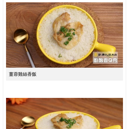
薑蓉雞絲香飯