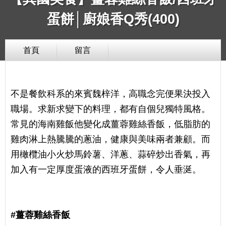
蛋餅│廚娘香Q秀(400)
首頁
留言
不是餐飲科系的來賓魏梓洋，高職念完便果決投入
職場。求新求變下的料理，都有自個兒獨特風格。
常見的海南雞飯他變化成薑蓉雞絲香飯，低脂肪的
雞肉淋上熱騰騰的蔥油，健康與美味兩者兼顧。而
用橄欖油小火炒馬鈴薯、洋蔥、蒜碎炒出香氣，再
加入有一定厚度蛋液的西班牙蛋餅，令人垂涎。
#薑蓉雞絲香飯