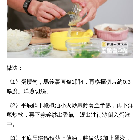
做法：
《1》蛋攪勻，馬鈴薯直條1開4，再橫擺切片約0.3
厚度。洋蔥切絲。
《2》平底鍋下橄欖油小火炒馬鈴薯至半熟，再下洋
蔥炒軟，再下蒜碎炒出香氣，瀝出油待涼倒入蛋液
中。
《3》平底黑鐵鍋預熱上薄油，將做法2加上蛋液，