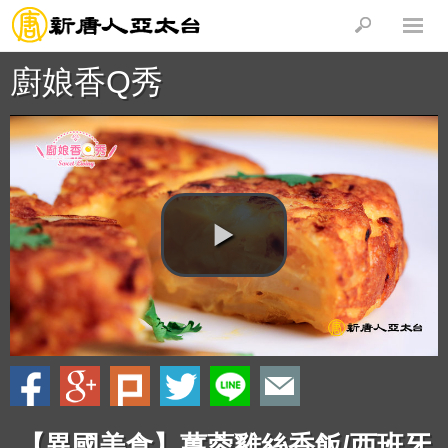
廚娘香Q秀
【異國美食】薑蓉雞絲香飯/西班牙