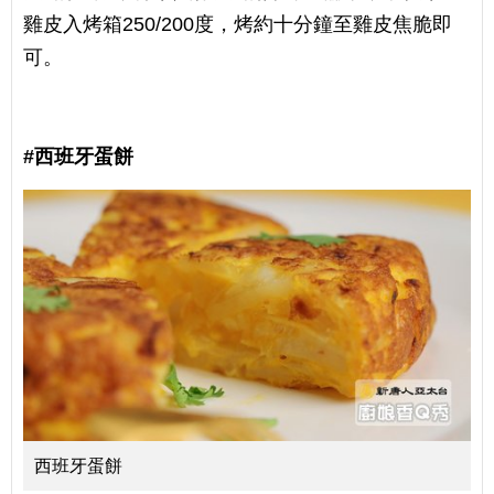
雞皮入烤箱250/200度，烤約十分鐘至雞皮焦脆即
可。
#西班牙蛋餅
西班牙蛋餅