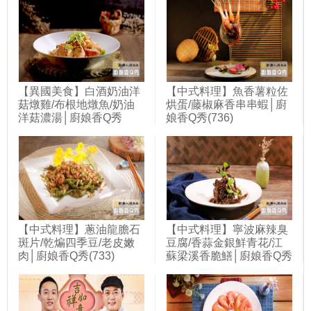
【異國美食】白酒奶油洋
【中式料理】魚香薯粒佐
菇燉雞/布根地燉魚/奶油
烘蛋/藤椒麻香串串蝦│廚
洋菇濃湯│廚娘香Q秀
娘香Q秀(736)
(720)
【中式料理】蔥油龍膽石
【中式料理】寧波麻辣臭
斑片/乾煸四季豆/老皮嫩
豆腐/香蒜金銀鮮青花/江
肉│廚娘香Q秀(733)
蘇梁溪香脆鱔│廚娘香Q秀
(742)