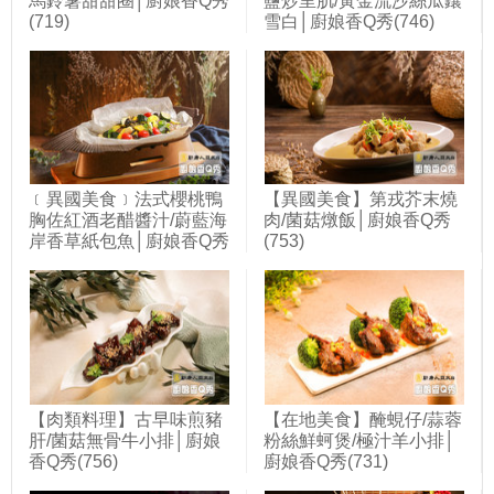
馬鈴薯甜甜圈│廚娘香Q秀
鹽炒里肌/黃金流沙絲瓜鑲
(719)
雪白│廚娘香Q秀(746)
﹝異國美食﹞法式櫻桃鴨
【異國美食】第戎芥末燒
胸佐紅酒老醋醬汁/蔚藍海
肉/菌菇燉飯│廚娘香Q秀
岸香草紙包魚│廚娘香Q秀
(753)
(748)
【肉類料理】古早味煎豬
【在地美食】醃蜆仔/蒜蓉
肝/菌菇無骨牛小排│廚娘
粉絲鮮蚵煲/極汁羊小排│
香Q秀(756)
廚娘香Q秀(731)