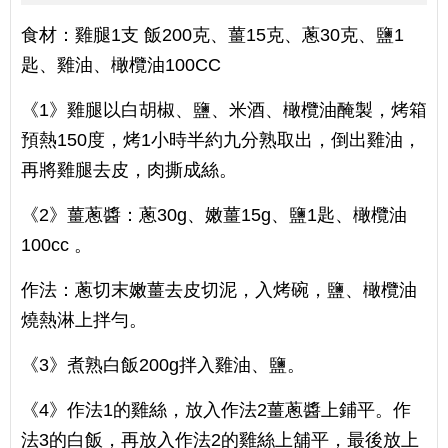
食材：雞腿1支 飯200克、薑15克、蔥30克、鹽1
匙、雞油、橄欖油100CC
《1》雞腿以白胡椒、鹽、米酒、橄欖油醃製，烤箱
預熱150度，烤1小時半約九分熟取出，倒出雞油，
再將雞腿去皮，肉撕成絲。
《2》薑蔥醬：蔥30g、嫩薑15g、鹽1匙、橄欖油
100cc 。
作法：蔥切末嫩薑去皮切泥，入烤碗，鹽、橄欖油
燒熱淋上拌勻。
《3》煮熟白飯200g拌入雞油、鹽。
《4》作法1的雞絲，放入作法2薑蔥醬上鋪平。作
法3的白飯，再放入作法2的雞絲上舖平，最後放上