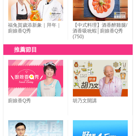
福兔賀歲添新象｜拜年｜
【中式料理】酒香醉雞腿/
廚娘香Q秀
酒香吸吮蝦│廚娘香Q秀
(750)
推薦節目
廚娘香Q秀
胡乃文開講