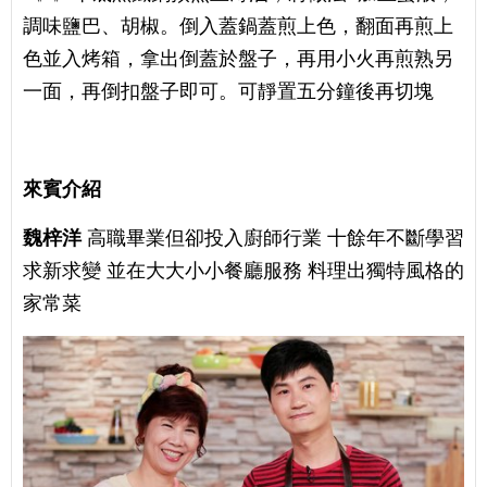
調味鹽巴、胡椒。倒入蓋鍋蓋煎上色，翻面再煎上
色並入烤箱，拿出倒蓋於盤子，再用小火再煎熟另
一面，再倒扣盤子即可。可靜置五分鐘後再切塊
來賓介紹
魏梓洋
高職畢業但卻投入廚師行業 十餘年不斷學習
求新求變 並在大大小小餐廳服務 料理出獨特風格的
家常菜