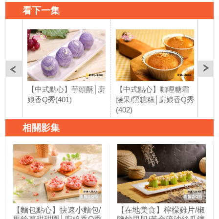
看下一集
【中式點心】芋頭酥│廚
【中式點心】咖哩糖霜
【中
娘香Q秀(401)
腰果/黑糖糕│廚娘香Q秀
味烤
(402)
牛肉
秀(4
相關影集
【麵包點心】快速小麵包/
【在地美食】檸檬雞片/椒