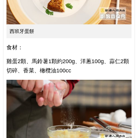
西班牙蛋餅
食材：
雞蛋2顆、馬鈴薯1顆約200g、洋蔥100g、蒜仁2顆
切碎、香菜、橄欖油100cc