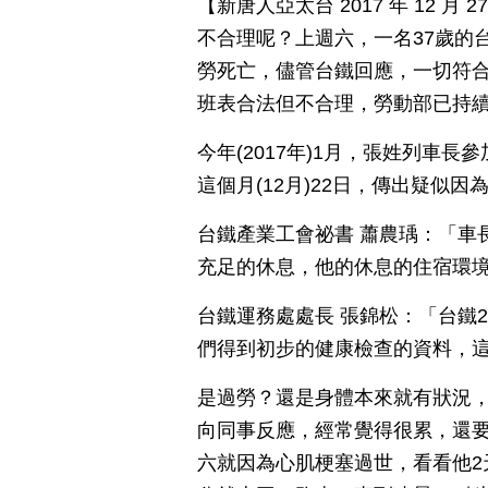
【新唐人亞太台 2017 年 12 
不合理呢？上週六，一名37歲的
勞死亡，儘管台鐵回應，一切符
班表合法但不合理，勞動部已持
今年(2017年)1月，張姓列車
這個月(12月)22日，傳出疑似
台鐵產業工會祕書 蕭農瑀：「車
充足的休息，他的休息的住宿環
台鐵運務處處長 張錦松：「台鐵
們得到初步的健康檢查的資料，
是過勞？還是身體本來就有狀況
向同事反應，經常覺得很累，還
六就因為心肌梗塞過世，看看他2天