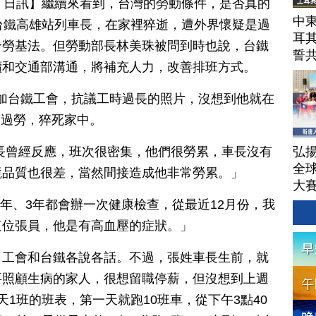
月 27 日訊】繼續來看到，台灣的勞動條件，是否真的
中東
台鐵高雄站列車長，在家裡猝逝，遭外界懷疑是過
耳
合勞基法。但勞動部長林美珠被問到時也說，台鐵
誓
續和交通部溝通，將補充人力，改善排班方式。
長參加台鐵工會，抗議工時過長的照片，沒想到他就在
因為過勞，猝死家中。
弘揚
長曾經反應，班次很密集，他們很勞累，車長沒有
全
境品質也很差，當然間接造成他非常勞累。」
大
2年、3年都會辦一次健康檢查，從最近12月份，我
這位張員，他是有高血壓的症狀。」
，工會和台鐵各說各話。不過，張姓車長生前，就
要照顧生病的家人，很想留職停薪，但沒想到上週
1班的班表，第一天就跑10班車，從下午3點40