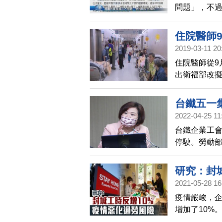
問題」，不
長文，指出每
個方面的問
住院醫師
換來的。」文
2019-03-11 20
力到現在都還
住院醫師從9
沒有「雙人
出衛福部改
可修。以及，
照目前住院醫
速甚至降速
路，病人想
台鐵五一
就醫權益。
2022-04-25 11
台鐵企業工會
停駛。勞動
性面對，兼
研究：封
2021-05-28 16
疫情嚴峻，
增加了10%
長相關的中