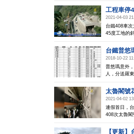
加速惡化。
工程車停
2021-04-03 21
台鐵408車
45度工地的
評論家林保
下面是火車
台鐵普悠
此時太魯閣號
2018-10-22 11
各種巧合連
普悠瑪意外，
須對工程車
人，分送羅東
他認為，政
亡)、蘇澳鎮
該白流。
愛醫院1人、
太魯閣號花
設醫院1人、
2021-04-02 13
榮民醫院1人
連假首日，
中16人身分
408次太魯
時，疑似發
事故，已趕往
【更新】台