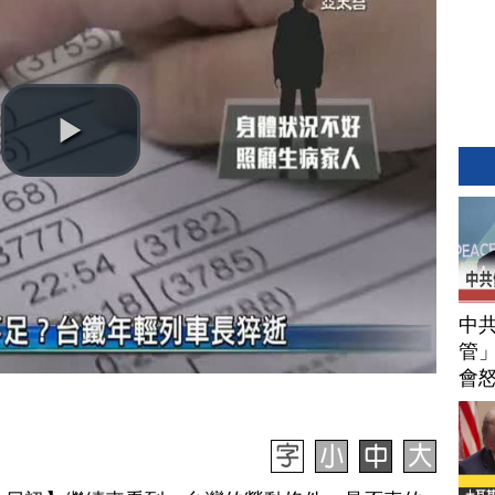
中
管」
會