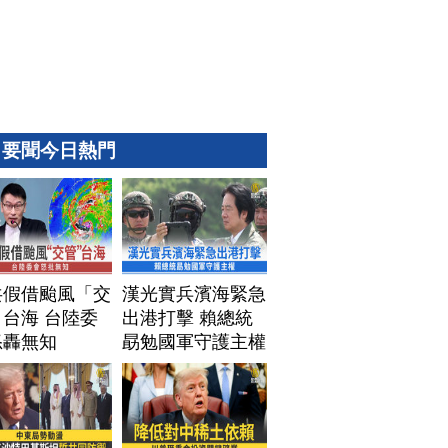
要聞今日熱門
共假借颱風「交
漢光實兵濱海緊急
台海 台陸委
出港打擊 賴總統
怒轟無知
勗勉國軍守護主權