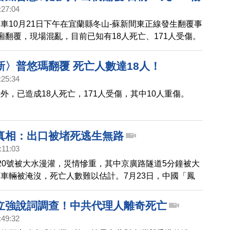
:27:04
車10月21日下午在宜蘭縣冬山-蘇新間東正線發生翻覆事
廂翻覆，現場混亂，目前已知有18人死亡、171人受傷。
新〉普悠瑪翻覆 死亡人數達18人！
:25:34
外，已造成18人死亡，171人受傷，其中10人重傷。
真相：出口被堵死逃生無路
:11:03
20號被大水漫灌，災情慘重，其中京廣路隧道5分鐘被大
車輛被淹沒，死亡人數難以估計。7月23日，中國「鳳
發布一則採訪視頻，由親歷者還原京廣隧道逃生過程。影
到，「當天上午出口已堵死，提前封閉入口該多好。」目
立強說詞調查！中共代理人離奇死亡
片已被限制播放；不過有倖存者再次透露細節。
:49:32