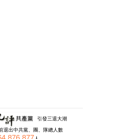
引發三退大潮
前退出中共黨、團、隊總人數
64,876,877
人