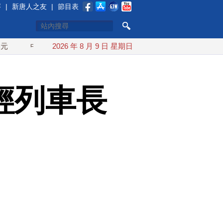
賽
|
新唐人之友
|
節目表
中東局勢動盪 土耳其沙特巴基斯坦誓共同防禦
2026 年 8 月 9 日 星期日
漢光實兵濱海緊
輕列車長