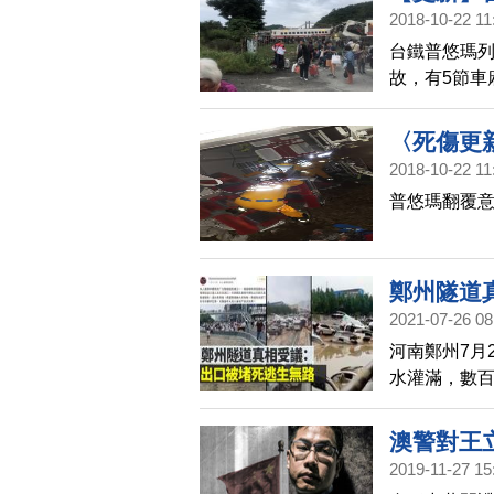
中。
2018-10-22 11
台鐵普悠瑪列
故，有5節車
〈死傷更
2018-10-22 11
普悠瑪翻覆意
鄭州隧道
2021-07-26 08
河南鄭州7月
水灌滿，數百
凰網河南」
片標題就提
澳警對王
前，這個影
2019-11-27 15