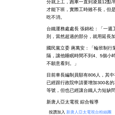
分就上工，跑車一直到凌晨12點半
才能下班，實際工時雖不長，但
吃不消。
台鐵運務處處長 張錦松：「一週
則，當然超過的部分，就用延長加
國民黨立委 蔣萬安：「輪班制行
隔，讓他睡眠時間不到4、5個小
不願意看到。」
目前車長編制員額有806人，其
已經跟行政院申請要增加300名
等號，但也已經讓台鐵人力短缺
新唐人亞太電視 綜合報導
按讚加入
新唐人亞太電視台粉絲團