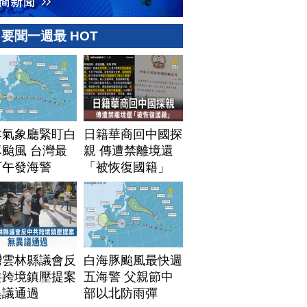
要聞一週最 HOT
本氣象廳緊盯白
日籍華商回中國探
颱風 台灣最
親 傳遭禁離境還
下午發海警
「被恢復國籍」
灣雲林縣議會反
白海豚颱風最快週
共跨境鎮壓提案
五海警 父親節中
異議通過
部以北防雨彈