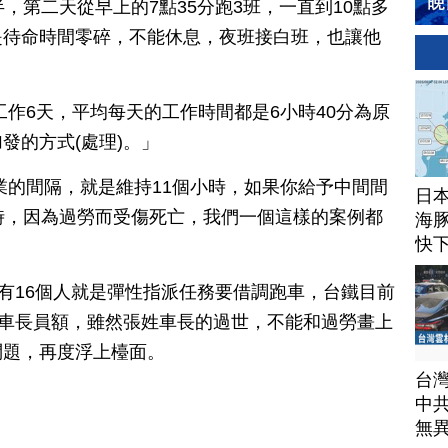
，第二天從早上的7點35分跑3班，一直到10點多
是待命時間零碎，不能休息，夜班接白班，也讓他
工作6天，平均每天的工作時間都是6小時40分為原
發的方式(處理)。」
業的間隔，就是維持11個小時，如果你給予中間間
日
時，因為過勞而受傷死亡，我們一個這樣的案例都
海豚
快
中有16個人就是彈性指派任務要借調跑車，台鐵目前
的車長員額，雖然張姓車長的過世，不能和過勞畫上
問題，再度浮上檯面。
台
中
無