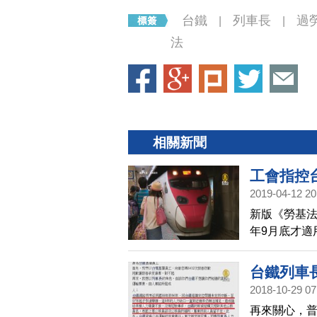
台鐵
列車長
過
|
|
法
相關新聞
工會指控
2019-04-12 20
新版《勞基法
年9月底才適
台鐵積欠4千
雙方對於「
台鐵列車
2018-10-29 07
再來關心，