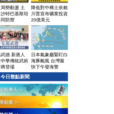
局勢動盪 土
降低對中稀土依賴
其沙特巴基斯坦
川普宣布礦業投資
共同防禦
20億美元
武德 新唐人
日本氣象廳緊盯白
球中華傳統武術
海豚颱風 台灣最
賽將登場
快下午發海警
今日整點新聞