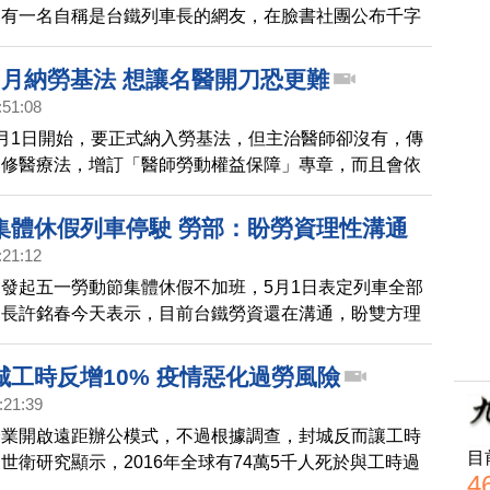
過有一名自稱是台鐵列車長的網友，在臉書社團公布千字
年2.3億人次搭乘的台鐵，長期存在人力、列車、鐵軌3
題。「今天民眾『行的便利』，都是犧牲『行的安全』所
9月納勞基法 想讓名醫開刀恐更難
章指出，台鐵特考到97年才恢復舉辦，前8年流失的人
:51:08
沒辦法補足，所以為什麼自動防護系統ATP故障了，卻
月1日開始，要正式納入勞基法，但主治醫師卻沒有，傳
乘務」。另外，文章還說，台鐵車種複雜，有的沒有零件
擬修醫療法，增訂「醫師勞動權益保障」專章，而且會依
軌道的養護時間不足。文章還提到，ATP作用會強制降
師的每週80小時的工時為基準，就有醫師預言，一旦上
至零，乘客
看名醫的門診、想讓名醫開刀，難度更高，恐怕衝擊民眾
集體休假列車停駛 勞部：盼勞資理性溝通
:21:12
發起五一勞動節集體休假不加班，5月1日表定列車全部
部長許銘春今天表示，目前台鐵勞資還在溝通，盼雙方理
顧勞工權益和旅客便利；勞動部會持續關注。
城工時反增10% 疫情惡化過勞風險
:21:39
企業開啟遠距辦公模式，不過根據調查，封城反而讓工時
目
。世衛研究顯示，2016年全球有74萬5千人死於與工時過
4
風和心臟疾病，這樣的過勞風險，恐怕因中共肺炎疫情而