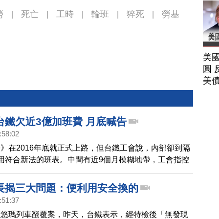
勞
死亡
工時
輪班
猝死
勞基
|
|
|
|
|
美
圓 
美
台鐵欠近3億加班費 月底喊告
:58:02
》在2016年底就正式上路，但台鐵工會說，內部卻到隔
用符合新法的班表。中間有近9個月模糊地帶，工會指控
人，近3億元加班費不給，月底提告討薪，但台鐵強調是
休息日」認定有歧異，會持續與工會協商中。
長揭三大問題：便利用安全換的
:51:37
普悠瑪列車翻覆案，昨天，台鐵表示，經特檢後「無發現