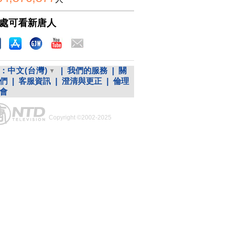
處可看新唐人
：
中文(台灣)
|
我們的服務
|
關
們
|
客服資訊
|
澄清與更正
|
倫理
會
Copyright ©2002-2025