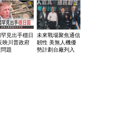
國罕見出手穩日
未來戰場聚焦通信
反映川普政府
韌性 美無人機優
債問題
勢計劃台廠列入