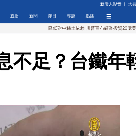
新唐人影音
|
大
直播
新聞
節目
專題
點播
降低對中稀土依賴 川普宣布礦業投資20億美元
息不足？台鐵年