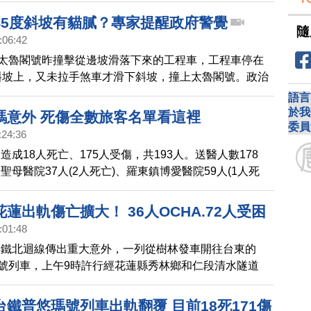
45度斜坡有貓膩？專家提醒政府警覺
隨
:06:42
次太魯閣號昨撞擊從邊坡滑落下來的工程車，工程車停在
斜坡上，又未拉手煞車才滑下斜坡，撞上太魯閣號。政治
華在臉書上一連數問質疑，包括肇事工程車為什麼要停在
語言
軌道的斜坡、忘了拉手拉剎車是「陋習」還是平時就知道
於我
瑪意外 死傷全數旅客名單看這裡
委員
會進隧道？4月2日上午是長假第一天乘客最多的時候，
:24:36
老天都不一定算得出來！林保華進一步建議，政府恐怕必
造成18人死亡、175人受傷，共193人。送醫人數178
司機進行調查，例如國家認同，有沒有經常去中國等等。
聖母醫院37人(2人死亡)、羅東鎮博愛醫院59人(1人死
府不必忌諱，這是國安的必須，也督促民眾警覺。血不應
榮民醫院51人、宜蘭市陽明大學附設醫院5人、宜蘭市仁
花蓮慈濟醫院17人、花蓮門諾醫院3人、臺北醫學大學附
蓮出軌傷亡擴大！ 36人OCHA.72人受困
臺北市忠孝醫院1人、花蓮鳳林榮民醫院1人、花蓮玉里
:01:48
、衛福部花蓮醫院1人，所有大體均在蘇澳鎮榮民醫院(其
台鐵北迴線傳出重大意外，一列從樹林發車開往台東的
確認均為本國籍，其餘2人確認中)
閣號列車，上午9時許行經花蓮縣秀林鄉和仁段清水隧道
生狀況，多節傾斜人員受困，台鐵和消防局都證實確實有
處理中，根據消防署上午訊息，4至5節車廂變形搶救
鐵普悠瑪號列車出軌翻覆 目前18死171傷