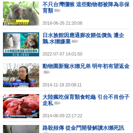
不只台灣獼猴 這些動物都被降為非保
育類
2018-06-26 21:20:08
日水族館因應通膨改餵低價魚 遭企
鵝.水獺嫌棄
2022-07-07 14:01:50
動物園新寵水獺兄弟 明年初有望返金
2014-11-18 20:08:11
大陸瘋吃保育類食蛇龜 引台不肖份子
走私
2014-06-09 22:17:22
路殺頻傳 從金門開發解讀水獺死訊