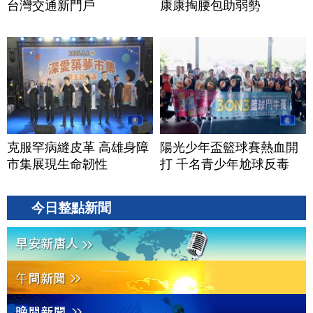
台灣交通新門戶
康康掏腰包助弱勢
克服罕病縫皮革 高雄身障
陽光少年盃籃球賽熱血開
市集展現生命韌性
打 千名青少年尬球反毒
今日整點新聞