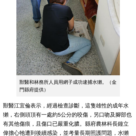
獸醫和林務所人員用網子成功逮捕水獺。（金
門縣府提供）
獸醫江宜倫表示，經過檢查診斷，這隻雄性的成年水
獺，右側頭頂有一處約5公分的咬傷，另口吻及腳部也
有其他傷痕，且傷口已嚴重化膿。縣府農林科長鐘立
偉擔心牠遭到後續感染，並考量長期照護問題，水獺