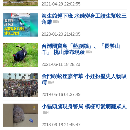
2021-04-29 22:02:55
海生館趕下班 水獺變身工讀生幫收三
角錐
2023-01-20 21:42:05
台灣國寶鳥「藍腹鷴」、「長鬃山
羊」 桃山瀑布現蹤
2021-06-11 18:28:29
金門蜈蚣座嘉年華 小娃扮歷史人物吸
睛
2019-05-16 01:37:49
小貓頭鷹現身警局 模樣可愛萌翻眾人
2018-06-18 21:45:47