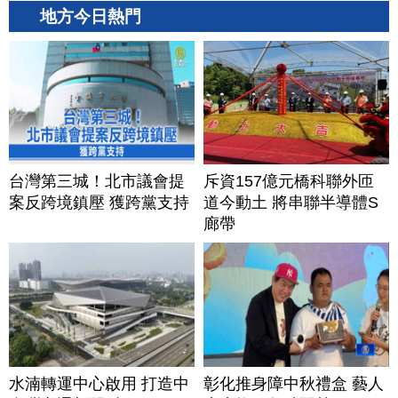
地方今日熱門
台灣第三城！北市議會提
斥資157億元橋科聯外匝
案反跨境鎮壓 獲跨黨支持
道今動土 將串聯半導體S
廊帶
水湳轉運中心啟用 打造中
彰化推身障中秋禮盒 藝人