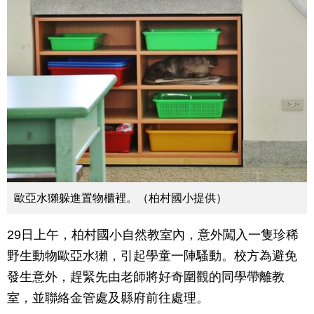
歐亞水獺躲進置物櫃裡。（柏村國小提供）
29日上午，柏村國小自然教室內，意外闖入一隻珍稀
野生動物歐亞水獺，引起學童一陣騷動。校方為避免
發生意外，趕緊先由老師將好奇圍觀的同學帶離教
室，並聯絡金管處及縣府前往處理。