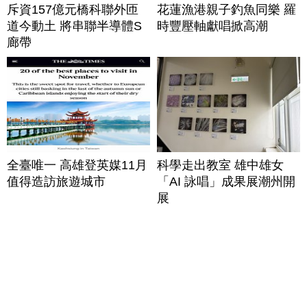
斥資157億元橋科聯外匝
花蓮漁港親子釣魚同樂 羅
道今動土 將串聯半導體S
時豐壓軸獻唱掀高潮
廊帶
全臺唯一 高雄登英媒11月
科學走出教室 雄中雄女
值得造訪旅遊城市
「AI 詠唱」成果展潮州開
展