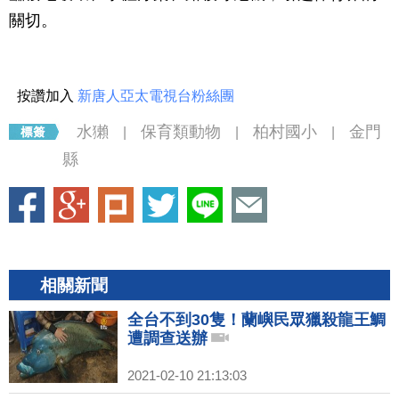
關切。
按讚加入
新唐人亞太電視台粉絲團
水獺
保育類動物
柏村國小
金門
|
|
|
縣
相關新聞
全台不到30隻！蘭嶼民眾獵殺龍王鯛
遭調查送辦
2021-02-10 21:13:03