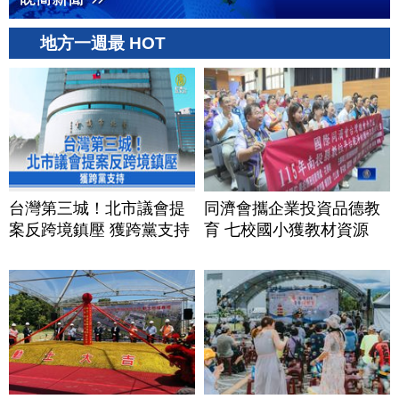
地方一週最 HOT
台灣第三城！北市議會提
同濟會攜企業投資品德教
案反跨境鎮壓 獲跨黨支持
育 七校國小獲教材資源