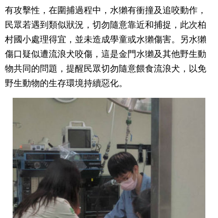
有攻擊性，在圍捕過程中，水獺有衝撞及追咬動作，
民眾若遇到類似狀況，切勿隨意靠近和捕捉，此次柏
村國小處理得宜，並未造成學童或水獺傷害。另水獺
傷口疑似遭流浪犬咬傷，這是金門水獺及其他野生動
物共同的問題，提醒民眾切勿隨意餵食流浪犬，以免
野生動物的生存環境持續惡化。