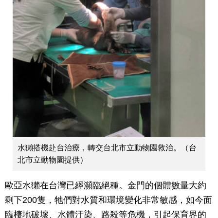
水獺搭機赴台治療，轉交台北市立動物園救治。（台
北市立動物園提供）
歐亞水獺在台灣已經瀕臨絕種。金門的個體數量大約
剩下200隻，牠們對水質和環境變化非常敏感，如今面
臨棲地破壞、水體汙染、路殺等危機，引起保育界的