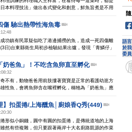
式料理訓練的料理職人王祥富，在看待每一道菜時，都是
的日本料理技法」做出各式變化和創意，鮮魚旨煮是不用
隨
，重點是要修整紅蘿蔔、牛蒡，讓它邊邊成圓狀，這樣魚
，還有用刀背即可刮除牛蒡表皮。大阪燒、廣島燒和文字
四傷 驗出熱帶性海魚毒
好日本美食的朋友們耳熟能詳的日本料理，王祥富師傅分
:12:48
阪燒，絕對海鮮美味十足！
東成功鎮有民眾疑似吃了港邊捕撈的魚，造成一死四傷離
語言
於我
(3日)台東縣衛生局初步檢驗結果出爐，發現「青鱗仔」
委員
量的「熱帶性海魚毒」，可能是禍首。
「奶爸魚」！不吃含魚卵直至孵化
:08:32
無奇不有，動物爸爸用前肢摟著寶寶是正常的看護幼崽方
種雄性魚，會將魚卵含在嘴裡孵化，稱牠為「奶爸魚」應
愧。
】扣蛋捲/上海醺魚│廚娘香Q秀(449)
:20:30
蛋捲形似小銅錢，圓中有圓的扣蛋捲，是傳統道地的上海
序雖然有些複雜，但只要跟著兩岸十大名廚路凱源的作菜