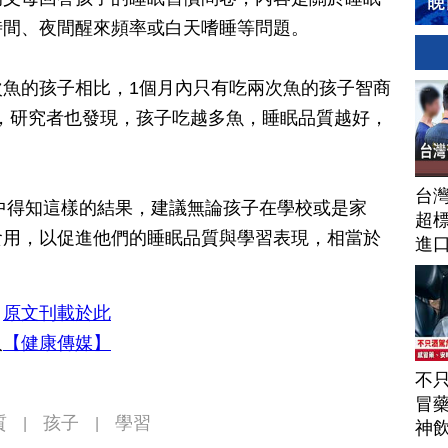
時間、夜間醒來頻率或白天嗜睡等問題。
的孩子相比，1個月內只有吃兩次魚的孩子智商
外，研究者也發現，孩子吃越多魚，睡眠品質越好，
台
從研究中得知這樣的結果，建議無論孩子在學校或是家
超標
食用，以促進他們的睡眠品質與學習表現，相當於
進
，
原文刊載於此
入
【健康傳媒】
不
冒
質
孩子
學習
|
|
神