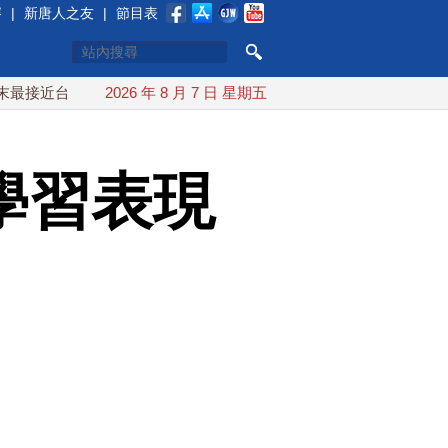
賽
|
新唐人之友
|
節目表
灣 最快9日可能登陸中國
2026 年 8 月 7 日 星期五
台灣漢光首結合城鎮演習 AIT連續
學習表現