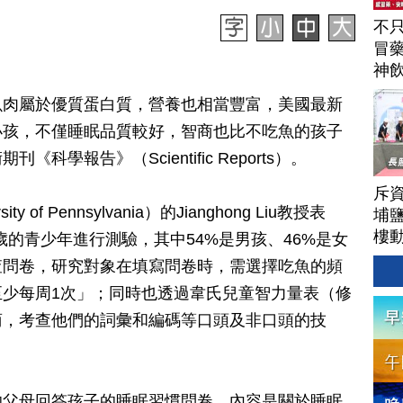
不
冒
神
駕
魚肉屬於優質蛋白質，營養也相當豐富，美國最新
小孩，不僅睡眠品質較好，智商也比不吃魚的孩子
學報告》（Scientific Reports）。
斥資
f Pennsylvania）的Jianghong Liu教授表
埔
樓
1歲的青少年進行測驗，其中54%是男孩、46%是女
查問卷，研究對象在填寫問卷時，需選擇吃魚的頻
少每周1次」；同時也透過韋氏兒童智力量表（修
商，考查他們的詞彙和編碼等口頭及非口頭的技
母回答孩子的睡眠習慣問卷，內容是關於睡眠