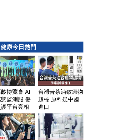
健康今日熱門
齡博覽會 AI
台灣苦茶油致癌物
態監測服 傷
超標 原料疑中國
照護平台亮相
進口