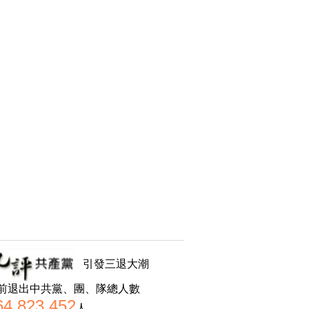
引發三退大潮
前退出中共黨、團、隊總人數
64,823,452
人