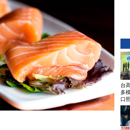
台高
多模
口