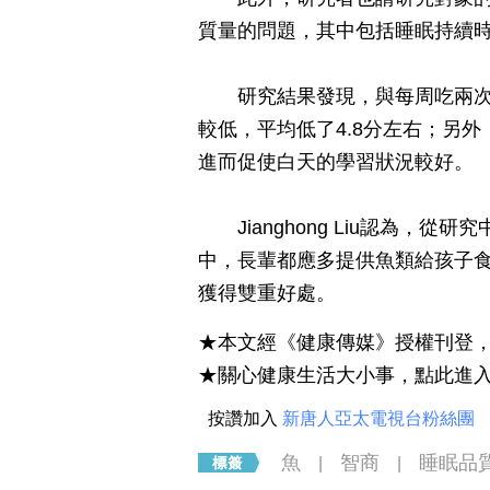
質量的問題，其中包括睡眠持續
研究結果發現，與每周吃兩次魚
較低，平均低了4.8分左右；另
進而促使白天的學習狀況較好。
Jianghong Liu認為，
中，長輩都應多提供魚類給孩子
獲得雙重好處。
★本文經《健康傳媒》授權刊登
★關心健康生活大小事，點此進
按讚加入
新唐人亞太電視台粉絲團
魚
智商
睡眠品
|
|