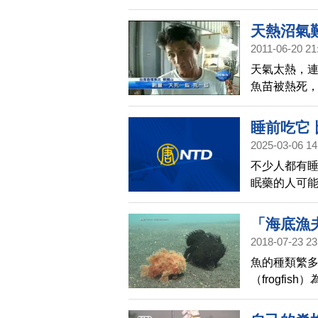
步驟，絕對
而且煮法及
天熱沼氣
2011-06-20 21
天氣太熱，
魚苗被熱死
夜晚魚塭底
者，要開水
睡前吃它
2025-03-06 14
不少人都有
眠藥的人可
等，根據研
生理時鐘，
「海底漁
2018-07-23 23
魚的種類繁
（frogf
可以藉此誘