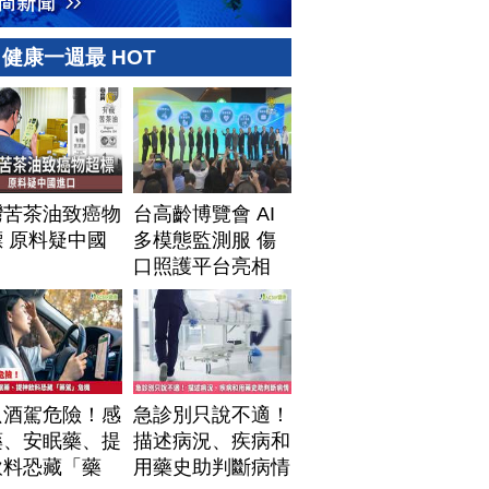
健康一週最 HOT
灣苦茶油致癌物
台高齡博覽會 AI
 原料疑中國
多模態監測服 傷
口
口照護平台亮相
只酒駕危險！感
急診別只說不適！
藥、安眠藥、提
描述病況、疾病和
飲料恐藏「藥
用藥史助判斷病情