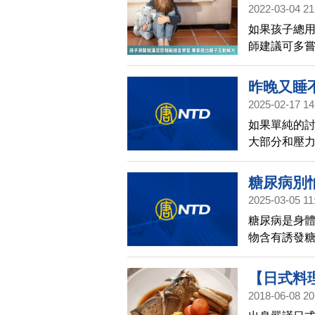
2022-03-04 21
方
如果孩子總
師建議可多
足他。「大
中，幾乎都
昨晚又睡
的方式表達
2025-02-17 14
的原因之一
如果單純的
大部分和壓
人企業，說
失業，留下
糖尿病別
大都可以想
2025-03-05 11
也不比成人
糖尿病是身
達旦也是平
物含有誘發糖
考、特考等
實可預防糖
成的睡眠障
礦物質，縱
【日式料理
2018-06-08 20