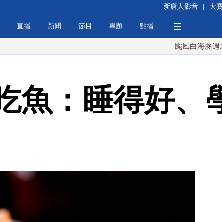
新唐人影音
|
大
直播
新聞
節目
專題
點播
颱風白海豚週末最接近台
吃魚：睡得好、