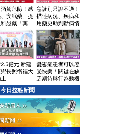
只酒駕危險！感
急診別只說不適！
藥、安眠藥、提
描述病況、疾病和
飲料恐藏「藥
用藥史助判斷病情
」危機
2.5億元 新建
憂鬱症患者可以感
鹽鄉長照衛福大
受快樂！關鍵在缺
動土
乏期待與行為動機
今日整點新聞