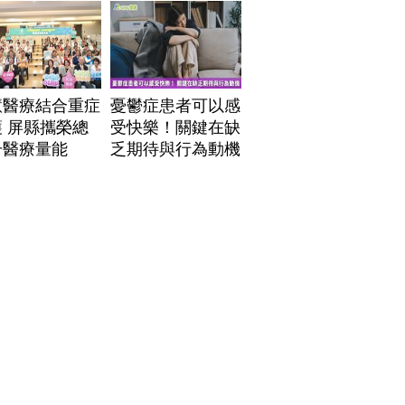
」危機
慧醫療結合重症
憂鬱症患者可以感
 屏縣攜榮總
受快樂！關鍵在缺
升醫療量能
乏期待與行為動機