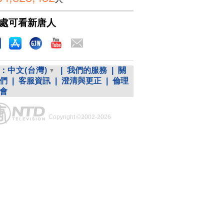
處可看新唐人
：
中文(台灣)
|
我們的服務
|
關
們
|
客服資訊
|
澄清與更正
|
倫理
會
Copyright ©2002-2026