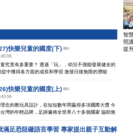
駕
智
照護
27)快樂兒童的國度(下)
提
:45:06
童究竟有多重要？ 透過「玩」，幼兒不僅能發展健全的
能從中獲得各方面的成長和學習 激發日後無限的潛能
26)快樂兒童的國度(上)
:43:56
理念的教玩具設計，在短短數年間贏得多項國際大獎 今
台灣的年輕品牌，足跡遍佈全世界八十多個國家 協助無
自己獨特的優勢
就滿足恐阻礙語言學習 專家提出親子互動解