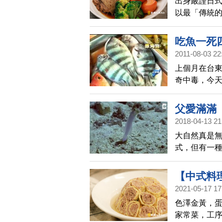
出身嚴謹日
以最「傳統
油的魚料理
湯不會混濁
吃魚一死
燒，都是愛
2011-08-03 22
享的海鮮大
上個月在台
奇中毒，今天
魚中含有微
父愛滿滿
2018-04-13 21
大自然真是
式，但有一
該也當之無
【中式料理
2021-05-17 17
色澤金黃，
家常菜，工