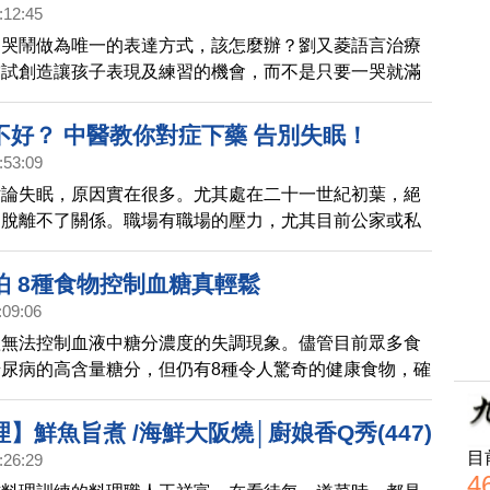
:12:45
用哭鬧做為唯一的表達方式，該怎麼辦？劉又菱語言治療
嘗試創造讓孩子表現及練習的機會，而不是只要一哭就滿
部份有語言障礙的孩子在第一次接受語言早療的評估過程
不會發出聲音，看到喜歡的玩具常常直接搶走，或用哭鬧
不好？ 中醫教你對症下藥 告別失眠！
想要的意思，而換得家長妥協的給予，就是語言發展遲緩
:53:09
。」
討論失眠，原因實在很多。尤其處在二十一世紀初葉，絕
力脫離不了關係。職場有職場的壓力，尤其目前公家或私
好聽一點是人力精簡，說難聽一點是裁員，被裁員的煩惱
來的起碼也要以一當二、以一當三，不論哪一種，壓力之
怕 8種食物控制血糖真輕鬆
像，抗壓性較差的人，就很可能睡不安穩了。學生的壓力
:09:06
小，不管是國中升高中的基測，高中升大學的學測，通宵
體無法控制血液中糖分濃度的失調現象。儘管目前眾多食
常之事。就連公職人員也常需參加進修，通過普考、高
尿病的高含量糖分，但仍有8種令人驚奇的健康食物，確
才有晉升的機會。像這種三更燈火五更雞，焚膏繼晷所造
尿病發生。這些食物不只能控制血糖，且富含營養物質和
礙，可以說是司
使正常人食用亦受益匪淺。
】鮮魚旨煮 /海鮮大阪燒│廚娘香Q秀(447)
目
:26:29
4