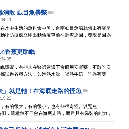
成功！另外他分享的正宗上海醺魚，不是燻的！是炸的。
材料十分簡單，魚的外皮很是酥脆，保證美味又下飯！
難消散 虱目魚暴斃
:04:20
連在水中生活的魚也會中暑，台南虱目魚塭就傳出有零星
，動物防疫處立即出動檢疫車前往調查原因，發現是因為
部沼氣無法排出，導致魚被悶死，防疫處也呼籲養殖業
車打水，增加水裏的含氧量。
 比香蕉更助眠
:34:05
睡眠障礙，有些人在醫師建議下會服用安眠藥，不敢吃安
能都試過各種方法，如泡熱水澡、喝熱牛奶、吃香蕉等
究發現，鳳梨能在體內產生更多的「褪黑激素」，可調節
達到好眠安神的效果。
夫」就是牠！在海底走路的怪魚
:19:22
多，有的很大，有的很小，也有些很奇怪。以躄魚
ish）為例，這種魚不但會在海底走路，而且具有偽裝的能力，
捕獵物，這與人們印象中的魚類有很大的不同。