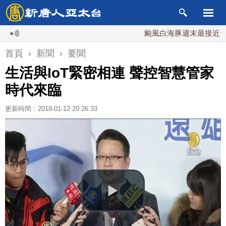
颱風白海豚週末最接近台灣 最
首頁
›
新聞
›
要聞
生活與IoT緊密相連 聲控智慧管家
時代來臨
更新時間：2018-01-12 20:26:33