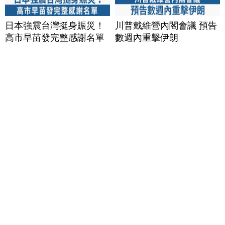
日本強震台灣挺身賑災！
川普戴維營內閣會議 預告
高市早苗發完整感謝名單
數週內重擊伊朗