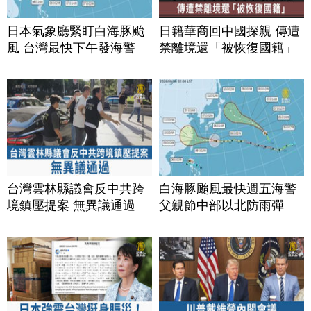
日本氣象廳緊盯白海豚颱
日籍華商回中國探親 傳遭
風 台灣最快下午發海警
禁離境還「被恢復國籍」
台灣雲林縣議會反中共跨
白海豚颱風最快週五海警
境鎮壓提案 無異議通過
父親節中部以北防雨彈