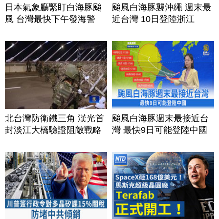
日本氣象廳緊盯白海豚颱
颱風白海豚襲沖繩 週末最
風 台灣最快下午發海警
近台灣 10日登陸浙江
北台灣防衛鐵三角 漢光首
颱風白海豚週末最接近台
封淡江大橋驗證阻敵戰略
灣 最快9日可能登陸中國