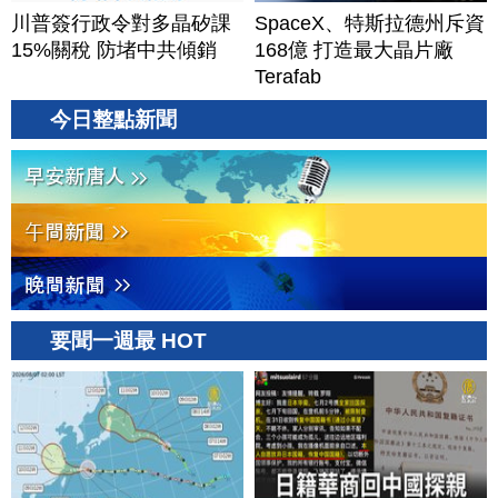
川普簽行政令對多晶矽課
SpaceX、特斯拉德州斥資
15%關稅 防堵中共傾銷
168億 打造最大晶片廠
Terafab
今日整點新聞
要聞一週最 HOT