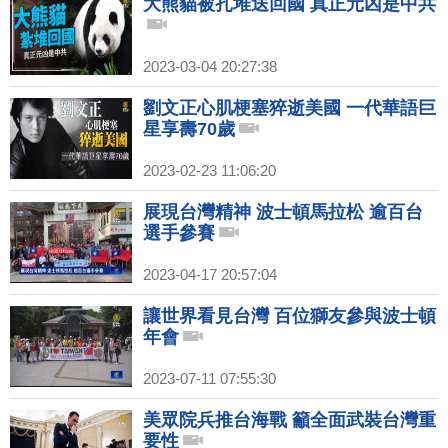
大熊貓被扎堆送回國 真正元凶是中共
2023-03-04 20:27:38
劉文正心肌梗塞猝逝美國 一代華語巨
星享壽70歲
2023-02-23 11:06:20
展現台灣精神 波士頓馬拉松 逾百台
選手參賽
2023-04-17 20:57:04
讓世界看見台灣 百位獅友參與波士頓
年會
2023-07-11 07:55:30
美眾院兵推台海戰 籲全面武裝台灣重
要性