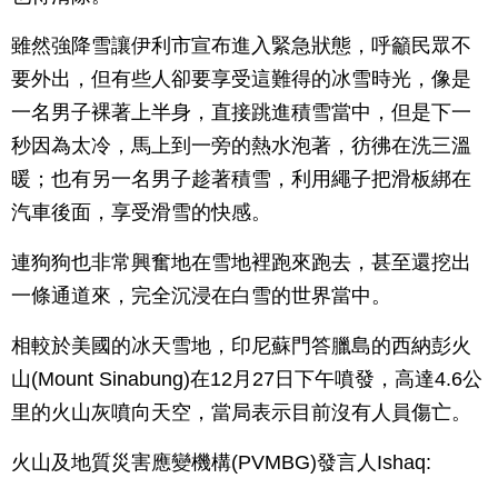
雖然強降雪讓伊利市宣布進入緊急狀態，呼籲民眾不
要外出，但有些人卻要享受這難得的冰雪時光，像是
一名男子裸著上半身，直接跳進積雪當中，但是下一
秒因為太冷，馬上到一旁的熱水泡著，彷彿在洗三溫
暖；也有另一名男子趁著積雪，利用繩子把滑板綁在
汽車後面，享受滑雪的快感。
連狗狗也非常興奮地在雪地裡跑來跑去，甚至還挖出
一條通道來，完全沉浸在白雪的世界當中。
相較於美國的冰天雪地，印尼蘇門答臘島的西納彭火
山(Mount Sinabung)在12月27日下午噴發，高達4.6公
里的火山灰噴向天空，當局表示目前沒有人員傷亡。
火山及地質災害應變機構(PVMBG)發言人Ishaq: