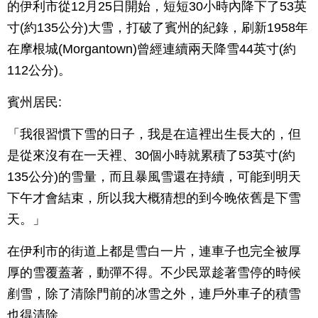
的伊利市從12月25日開始，短短30小時內降下了53英
寸(約135公分)大雪，打破了賓州的紀錄，刷新1958年
在摩根城(Morgantown)曾經連續兩天降雪44英寸(約
112公分)。
賓州居民:
「我很習慣下雪的日子，我是在這裡出生長大的，但
是從來沒有在一天裡、30個小時就累積了53英寸(約
135公分)的雪量，而且暴風雪還在持續，可能到明天
下午才會結束，所以我大概猜想的到今晚依舊是下雪
天。」
在伊利市的街道上都是雪白一片，連車子也完全被厚
厚的雪覆蓋著，動彈不得。不少民眾趁著雪停的時候
剷雪，除了清除門前的冰雪之外，連戶外車子的積雪
也得清除。