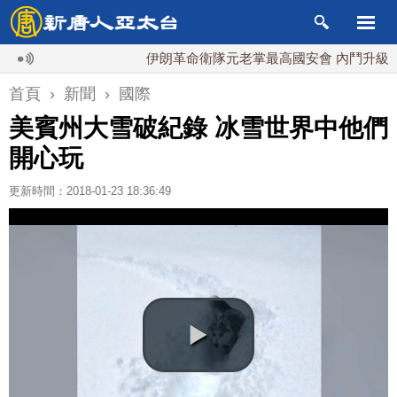
伊朗革命衛隊元老掌最高國安會 內鬥升級影響談
首頁
›
新聞
›
國際
美賓州大雪破紀錄 冰雪世界中他們
開心玩
更新時間：2018-01-23 18:36:49