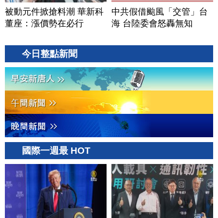
被動元件掀搶料潮 華新科
中共假借颱風「交管」台
董座：漲價勢在必行
海 台陸委會怒轟無知
今日整點新聞
國際一週最 HOT