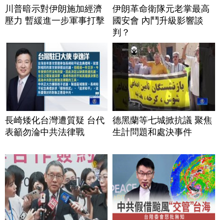
川普暗示對伊朗施加經濟
伊朗革命衛隊元老掌最高
壓力 暫緩進一步軍事打擊
國安會 內鬥升級影響談
判？
長崎矮化台灣遭質疑 台代
德黑蘭等七城掀抗議 聚焦
表籲勿淪中共法律戰
生計問題和處決事件