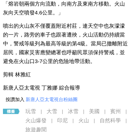
「熔岩朝兩個方向流動，向南方及東南方移動。火山
灰向天空噴發4.6公里。」
噴出的火山灰不僅覆蓋附近村莊，連天空中也灰濛濛
的一片，路旁的車子也跟著遭殃，火山活動仍持續當
中，警戒等級列為最高等級的第4級。當局已撤離附近
居民，國家災害應變總署也呼籲民眾須保持警戒，並
避免在火山口3-7公里的危險地帶活動。
剪輯 林雅紅
新唐人亞太電視 丁雅娜 綜合報導
按讚加入
新唐人亞太電視台粉絲團
玩雪
大雪
冰雪
美國
賓州
|
|
|
|
|
火山爆發
印尼
火山
自然科學
|
|
|
|
旅遊趣聞