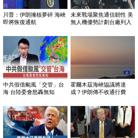
川普：伊朗擁核夢碎 海峽
未來戰場聚焦通信韌性 美
即將恢復通航
無人機優勢計劃台廠列入
中共假借颱風「交管」台
霍爾木茲海峽協議將達
海 台陸委會怒轟無知
成？伊朗傳不收通行費