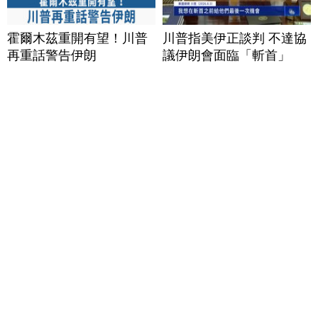
霍爾木茲重開有望！川普
川普指美伊正談判 不達協
再重話警告伊朗
議伊朗會面臨「斬首」