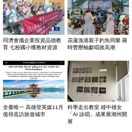
同濟會攜企業投資品德教
花蓮漁港親子釣魚同樂 羅
育 七校國小獲教材資源
時豐壓軸獻唱掀高潮
全臺唯一 高雄登英媒11月
科學走出教室 雄中雄女
值得造訪旅遊城市
「AI 詠唱」成果展潮州開
展