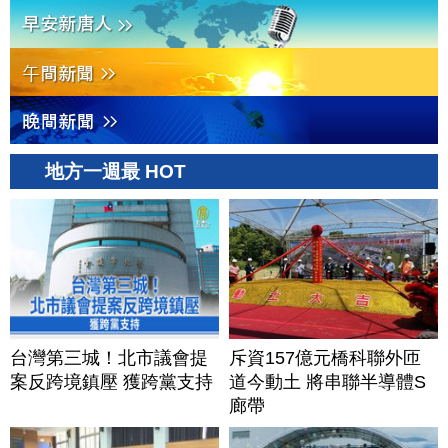
地方一週最 HOT
台灣第三城！北市議會提
斥資157億元橋科聯外匝
案反跨境鎮壓 獲跨黨支持
道今動土 將串聯半導體S
廊帶