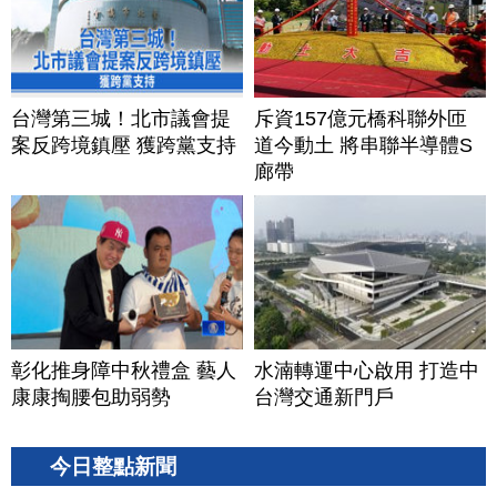
台灣第三城！北市議會提
斥資157億元橋科聯外匝
案反跨境鎮壓 獲跨黨支持
道今動土 將串聯半導體S
廊帶
彰化推身障中秋禮盒 藝人
水湳轉運中心啟用 打造中
康康掏腰包助弱勢
台灣交通新門戶
今日整點新聞