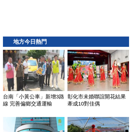
地方今日熱門
台南「小黃公車」新增3路
彰化市未婚聯誼開花結果
線 完善偏鄉交通運輸
牽成10對佳偶