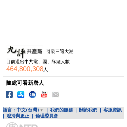
引發三退大潮
目前退出中共黨、團、隊總人數
464,800,308
人
隨處可看新唐人
語言：
中文(台灣)
|
我們的服務
|
關於我們
|
客服資訊
|
澄清與更正
|
倫理委員會