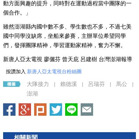
動方面興趣的提升，同時對在運動過程當中團隊的一
個合作。」
雖然澎湖縣內國中數不多、學生數也不多，不過七美
國中同學沒缺席，坐船來參賽，主辦單位希望同學
們，發揮團隊精神，學習運動家精神，奮力不懈。
新唐人亞太電視 廖儷芬 曾天庇 呂建樹 台灣澎湖報導
按讚加入
新唐人亞太電視台粉絲團
大隊接力
賴德溪
呂瑞芬
馬公
|
|
|
|
澎湖
相關新聞