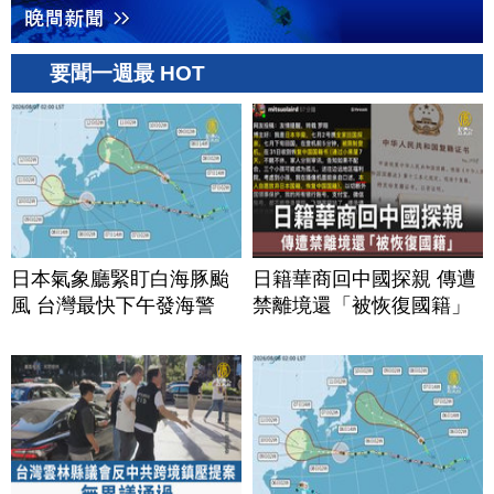
要聞一週最 HOT
日本氣象廳緊盯白海豚颱
日籍華商回中國探親 傳遭
風 台灣最快下午發海警
禁離境還「被恢復國籍」