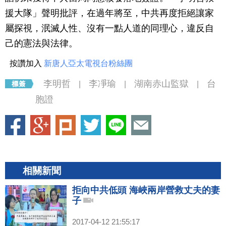
援大隊」聲明批評，在過年將至，中共再度拒絕讓家
屬探視，泯滅人性、沒有一點人道的同理心，違反自
己的憲法與法律。
按讚加入
新唐人亞太電視台粉絲團
李明哲
李凈瑜
湖南赤山監獄
台
|
|
|
胞證
相關新聞
拒向中共低頭 海峽兩岸營救丈夫的妻
子
2017-04-12 21:55:17