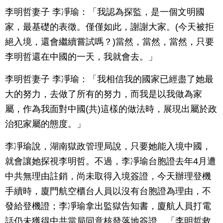
李明哲妻子 李凈瑜：「我認為探監，是一個文明國
家，最基礎的表徵。僅僅如此，謝謝大家。(今天被拒
絕入境，還會繼續嘗試嗎？)當然，當然，當然，只要
李明哲還在中國的一天，我就會去。」
李明哲妻子 李凈瑜：「我相信我的國家已經盡了她最
大的努力，去做了所有的努力，而我是以我做為家
屬，作為我面對中國(共)這樣的做法時，展現出屬於政
治犯家屬的態度。」
李凈瑜說，湖南獄政管理局說，只要她能入境中國，
就會讓她探視李明哲。不過，李凈瑜台胞證去年4月遭
中共無理由註銷，尚未取得入境簽證，今天辦理登機
手續時，廈門航空櫃台人員以沒有台胞證為理由，不
發給登機證；李凈瑜拿出監獄告知書，廈航人員打電
話仍未獲得中共當局同意核發落地簽證。「李明哲救