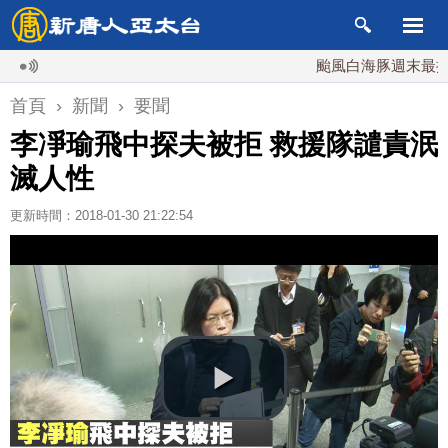
颱風白海豚週末最接近台灣
首頁
›
新聞
›
要聞
李凈瑜飛中探夫被拒 救援隊譴責泯
滅人性
更新時間：2018-01-30 21:22:54