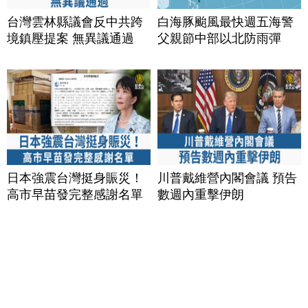
台灣雲林縣議會反中共跨
白海豚颱風最快週五海警
境鎮壓提案 無異議通過
父親節中部以北防雨彈
日本強震台灣挺身賑災！
川普戴維營內閣會議 預告
高市早苗發完整感謝名單
數週內重擊伊朗