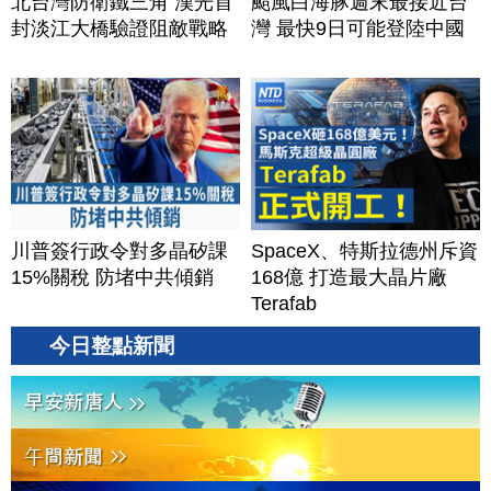
北台灣防衛鐵三角 漢光首
颱風白海豚週末最接近台
封淡江大橋驗證阻敵戰略
灣 最快9日可能登陸中國
川普簽行政令對多晶矽課
SpaceX、特斯拉德州斥資
15%關稅 防堵中共傾銷
168億 打造最大晶片廠
Terafab
今日整點新聞