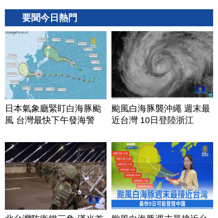
要聞今日熱門
日本氣象廳緊盯白海豚颱
颱風白海豚襲沖繩 週末最
風 台灣最快下午發海警
近台灣 10日登陸浙江