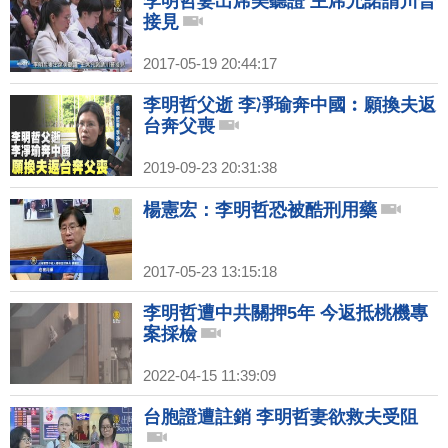
李明哲妻出席美聽證 主席允諾請川普
接見
2017-05-19 20:44:17
李明哲父逝 李凈瑜奔中國︰願換夫返
台奔父喪
2019-09-23 20:31:38
楊憲宏：李明哲恐被酷刑用藥
2017-05-23 13:15:18
李明哲遭中共關押5年 今返抵桃機專
案採檢
2022-04-15 11:39:09
台胞證遭註銷 李明哲妻欲救夫受阻