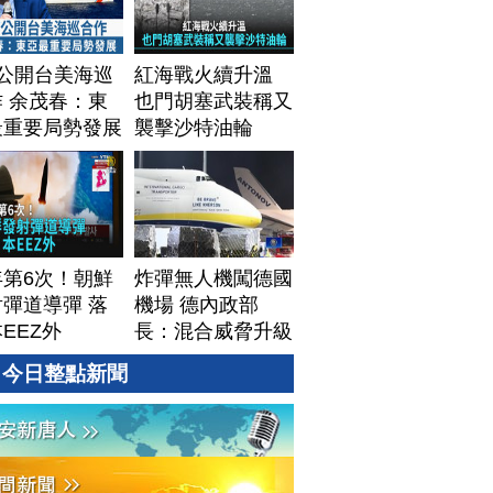
T公開台美海巡
紅海戰火續升溫
 余茂春：東
也門胡塞武裝稱又
最重要局勢發展
襲擊沙特油輪
年第6次！朝鮮
炸彈無人機闖德國
彈道導彈 落
機場 德內政部
EEZ外
長：混合威脅升級
今日整點新聞