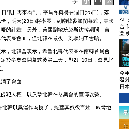
 22 日訊】再來看到，平昌冬奧將在週日(25日)，落
AI
卡，明天(23日)將率團，到南韓參加閉幕式，美國
合作
會晤的計畫，另外，美國副總統彭斯訪韓期間，曾
亞
韓代表團會面，但北韓在最後一刻取消了會晤。
表示，北韓曾表示，希望北韓代表團在南韓首爾會
定於冬奧會開幕式後第二天，即2月10日，會見北
正。
今
發射
取消了會面。
日本
及侵犯人權，以反擊北韓在冬奧會的宣傳攻勢。
許北韓以奧運作為幌子，掩蓋其奴役百姓，威脅地