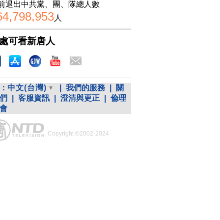
前退出中共黨、團、隊總人數
64,798,953
人
處可看新唐人
：
中文(台灣)
|
我們的服務
|
關
們
|
客服資訊
|
澄清與更正
|
倫理
會
Copyright ©2002-2024