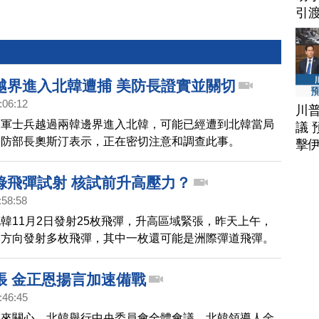
引
越界進入北韓遭捕 美防長證實並關切
:06:12
川
美軍士兵越過兩韓邊界進入北韓，可能已經遭到北韓當局
議 
國防部長奧斯汀表示，正在密切注意和調查此事。
擊
錄飛彈試射 核試前升高壓力？
:58:58
韓11月2日發射25枚飛彈，升高區域緊張，昨天上午，
本方向發射多枚飛彈，其中一枚還可能是洲際彈道飛彈。
連挑釁，韓國和美國，決定延長原定4號截止的聯合軍
認為，北韓新一輪核試驗很可能已在準備中。
張 金正恩揚言加速備戰
:46:45
息來關心，北韓舉行中央委員會全體會議，北韓領導人金