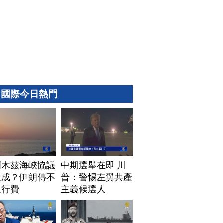
國際今日熱門
爾木茲海峽協議
中期選舉在即 川
達成？伊朗傳不
普：警惕左翼共產
通行費
主義候選人