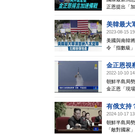
正恩提出「
作以對抗美
韓頻頻發射
美韓最大
發射飛彈的
2023-08-15 19
美國與南韓
令「指數級
金正恩視
2022-10-10 14
朝鮮半島局勢
金正恩「現
挑釁，日本
作。
有俄支持
2024-10-17 13
朝鮮半島局勢
「敵對國家