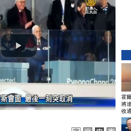
霍
將
收