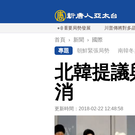
海巡合作 余茂春：東亞最重要局勢發展
川普傳將對多晶矽課稅15
首頁
›
新聞
›
國際
專題
朝鮮緊張局勢
南韓冬
北韓提議
消
更新時間：2018-02-22 12:48:58