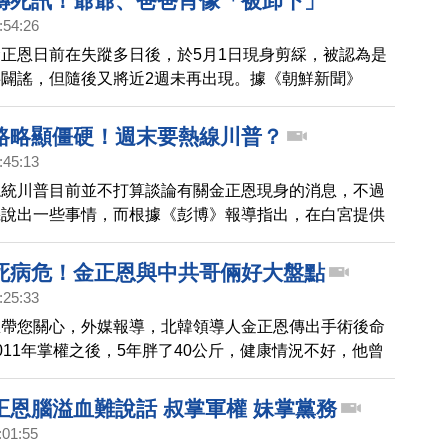
傳死訊！爺爺、爸爸肖像「被卸下」
:54:26
正恩日前在失蹤多日後，於5月1日現身剪綵，被認為是
闢謠，但隨後又將近2週未再出現。據《朝鮮新聞》
ws）報導，近日北韓當局已經移走平壤金日成廣場上的金日
肖像，該廣場疑似將有「重大改變」。
路略顯僵硬！週末要熱線川普？
:45:13
總統川普目前並不打算談論有關金正恩現身的消息，不過
機說出一些事情，而根據《彭博》報導指出，在白宮提供
話筆錄中，川普表示，「可能」會在本周末與金正恩對
媒今天也釋出了金正恩昨天(2日)出席典禮的影片，從畫
死病危！金正恩與中共哥倆好大盤點
到，金正恩走路顯得有些微的僵硬，而迎接他視察的群
:25:33
都戴上口罩，應該是疫情爆發之後所拍攝的。
息帶您關心，外媒報導，北韓領導人金正恩傳出手術後命
011年掌權之後，5年胖了40公斤，健康情況不好，他曾
武試驗與飛彈試射，並五度與中共最高領導人會談。
正恩腦溢血難說話 叔掌軍權 妹掌黨務
:01:55