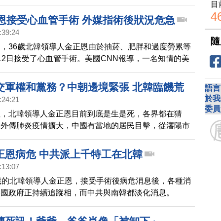
了修正。與此同時，俄羅斯還放話，要在北韓被侵略時提
目
4
正恩接受心血管手術 外媒指術後狀況危急
:39:24
隨
，36歲北韓領導人金正恩由於抽菸、肥胖和過度勞累等
12日接受了心血管手術。美國CNN報導，一名知情的美
美國正在監測有關情報，金正恩接受心血管手術後狀況危
危險中，美國政府正持續追蹤相關消息。
交軍權和黨務？中朝邊境緊張 北韓臨饑荒
語言
於我
:24:21
委員
注，北韓領導人金正恩目前到底是生是死，各界都在猜
韓外傳肺炎疫情擴大，中國有當地的居民目擊，從瀋陽市
高速公路上，出現了大批運載裝甲車和坦克的大型運輸
公里，中國與北韓的邊境情況緊張。
正恩病危 中共派上千特工在北韓
:13:07
歲的北韓領導人金正恩，接受手術後病危消息後，各種消
美國政府正持續追蹤相，而中共與南韓都淡化消息。