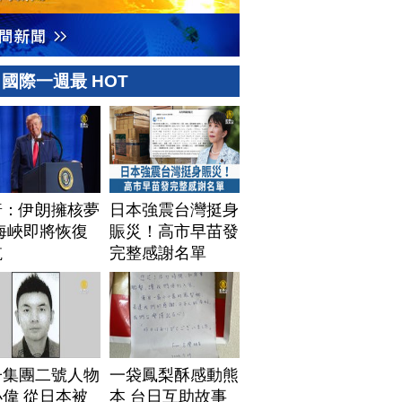
國際一週最 HOT
普：伊朗擁核夢
日本強震台灣挺身
海峽即將恢復
賑災！高市早苗發
航
完整感謝名單
子集團二號人物
一袋鳳梨酥感動熊
偉 從日本被
本 台日互助故事