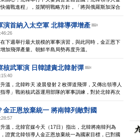
加快備戰進程」，並闡明戰略方針，「將與俄羅斯加深合
國」。雖然美日韓三國政府都尚未回應，不過因為先前北
飛彈，美日韓三國已經在這個月中啟動系統，共享對北韓
軍演首納入太空軍 北韓導彈增產
即時訊息。
:46:26
將在下週舉行最大規模的軍事演習，與此同時，金正恩下
」增加飛彈產量。朝鮮半島局勢再度升溫。
察核武軍演 日韓譴責北韓射彈
:15:40
升溫，北韓昨天 凌晨發射 2 枚彈道飛彈，又傳出領導人
場指導」戰術核武器運用部隊的軍事訓練，對於北韓再次
表示不會一再容忍，南韓則強調加強韓美日三邊安全合
？金正恩放棄統一 將南韓列敵對國
:28:57
升溫，北韓官媒今天（17日）指出，北韓將南韓列為
」，證實北韓領導人金正恩放棄統一為國家目標，已對國