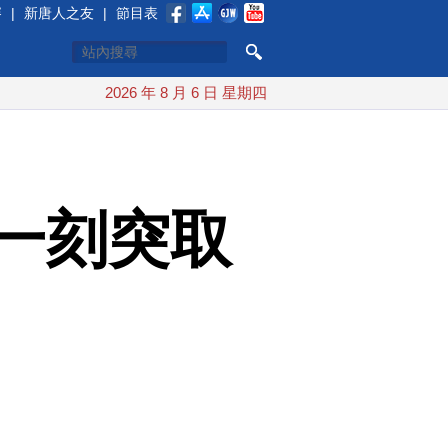
賽
|
新唐人之友
|
節目表
2026 年 8 月 6 日 星期四
一刻突取