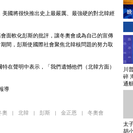
。
，美國將很快推出史上最嚴厲、最強硬的對北韓經
藉會面軟化彭斯的批評，讓冬奧會成為自己的宣傳
會期間，彭斯使國際社會聚焦北韓核問題的努力取
爾特在聲明中表示，「我們遺憾他們（北韓方面）
川
碎 
通
報導
冬奧
北韓
彭斯
金正恩
冬奧會
|
|
|
|
太
胡小