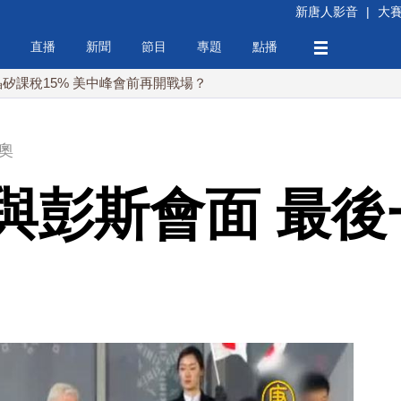
新唐人影音
|
大
直播
新聞
節目
專題
點播
% 美中峰會前再開戰場？
奧
與彭斯會面 最後