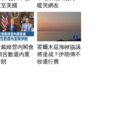
渡至美國
暖哭網友
普戴維營內閣會
霍爾木茲海峽協議
預告數週內重
將達成？伊朗傳不
伊朗
收通行費