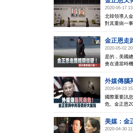
金正恩又
2020-05-17 13
北韓領導人金
對其重病一事
（NK Ne
成、金正日
金正恩走
2020-05-02 20
是的，美國
會在適當時
給記者的談
話；而北韓官
外媒傳腦
面中可以看
2020-04-23 15
眾，大多數
國際重要訊
危。金正恩2
多次進行核
美媒：金
2020-04-30 11