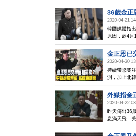
家憲法進行
供軍援。
36歲金
2020-04-21 14
韓國媒體指出
原因，於4月
國官員稱，
急，正處於
金正恩已
2020-04-30 13
持續帶您關
測，加上北
到丹東市的
車，綿延幾
外媒指金
2020-04-22 08
昨天傳出36
息滿天飛，