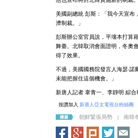
他也宣布將對北韓實施新的制裁
美國副總統 彭斯：「我今天宣布
濟制裁。」
彭斯辦公室官員說，平壤本打算
舞臺。北韓取消會面證明，冬奧
得了效果。
不過，美國國務院發言人海瑟‧諾
未能把握住這個機會。」
新唐人記者 韋青一、李靜明 綜合
按讚加入
新唐人亞太電視台粉絲團
朝鮮緊張局勢
南韓
|