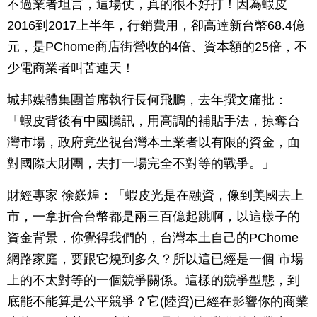
不過業者坦言，這場仗，真的很不好打！因為蝦皮
2016到2017上半年，行銷費用，卻高達新台幣68.4億
元，是PChome商店街營收的4倍、資本額的25倍，不
少電商業者叫苦連天！
城邦媒體集團首席執行長何飛鵬，去年撰文痛批：
「蝦皮背後有中國騰訊，用高調的補貼手法，掠奪台
灣市場，政府竟坐視台灣本土業者以有限的資金，面
對國際大財團，去打一場完全不對等的戰爭。」
財經專家 徐嶔煌：「蝦皮光是在融資，像到美國去上
市，一拿折合台幣都是兩三百億起跳啊，以這樣子的
資金背景，你覺得我們的，台灣本土自己的PChome
網路家庭，要跟它燒到多久？所以這已經是一個 市場
上的不太對等的一個競爭關係。這樣的競爭型態，到
底能不能算是公平競爭？它(陸資)已經在影響你的商業