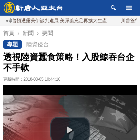
預透露美伊談判進展 美彈藥充足再擴大生產
川普簽行政令對多
首頁
›
新聞
›
要聞
專題
陸資侵台
透視陸資蠶食策略！入股鯨吞台企
不手軟
更新時間：2018-03-05 10:44:16