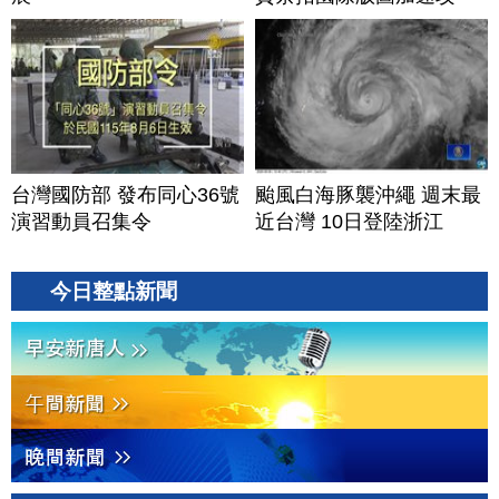
美？｜#財經新聞｜
20260806(四)
台灣國防部 發布同心36號
颱風白海豚襲沖繩 週末最
演習動員召集令
近台灣 10日登陸浙江
今日整點新聞