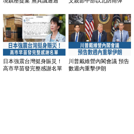
境鎮壓提案 無異議通過
父親節中部以北防雨彈
日本強震台灣挺身賑災！
川普戴維營內閣會議 預告
高市早苗發完整感謝名單
數週內重擊伊朗