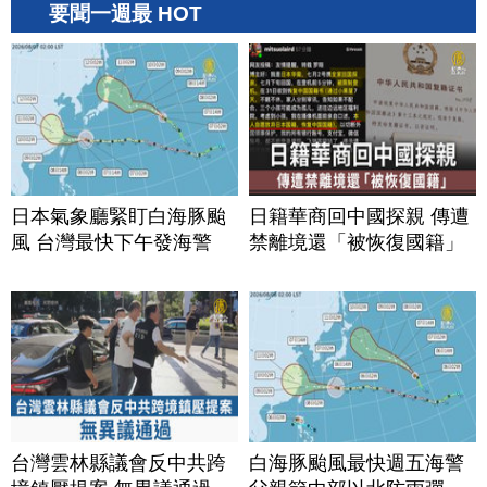
要聞一週最 HOT
日本氣象廳緊盯白海豚颱
日籍華商回中國探親 傳遭
風 台灣最快下午發海警
禁離境還「被恢復國籍」
台灣雲林縣議會反中共跨
白海豚颱風最快週五海警