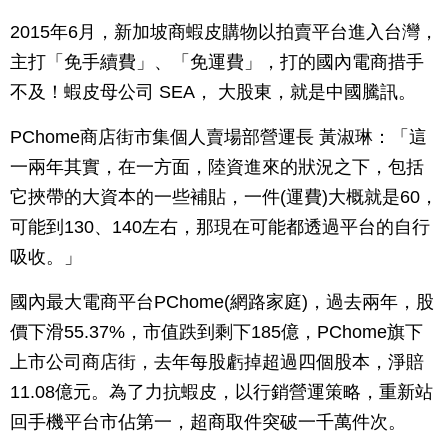
2015年6月，新加坡商蝦皮購物以拍賣平台進入台灣，
主打「免手續費」、「免運費」，打的國內電商措手
不及！蝦皮母公司 SEA， 大股東，就是中國騰訊。
PChome商店街市集個人賣場部營運長 黃淑琳：「這
一兩年其實，在一方面，陸資進來的狀況之下，包括
它挾帶的大資本的一些補貼，一件(運費)大概就是60，
可能到130、140左右，那現在可能都透過平台的自行
吸收。」
國內最大電商平台PChome(網路家庭)，過去兩年，股
價下滑55.37%，市值跌到剩下185億，PChome旗下
上市公司商店街，去年每股虧掉超過四個股本，淨賠
11.08億元。為了力抗蝦皮，以行銷營運策略，重新站
回手機平台市佔第一，超商取件突破一千萬件次。