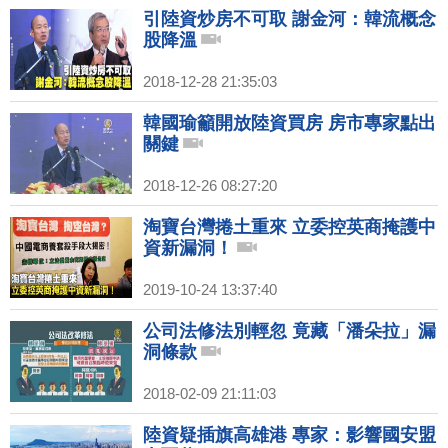
引陸資炒房不可取 謝金河：韓流概念
股降溫
2018-12-28 21:35:03
韓國瑜籲開放陸資買房 房市專家點出
關鍵
2018-12-26 08:27:20
淘寶台灣捲土重來 立委控英商掩護中
資新漏洞！
2019-10-24 13:37:40
公司法修法別輕忽 竟藏「潘朵拉」漏
洞條款
2018-02-09 21:11:03
陸資疑插旗高雄港 專家：影響國安盟