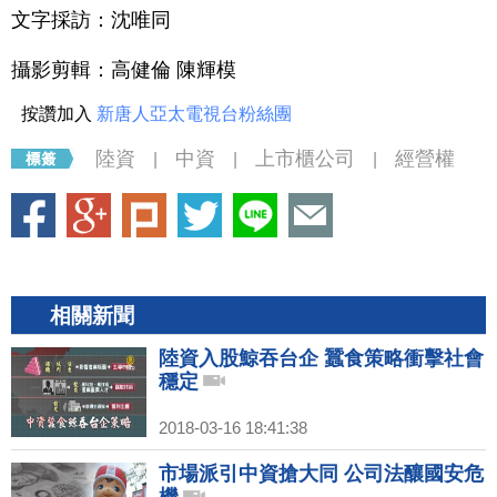
文字採訪：沈唯同
攝影剪輯：高健倫 陳輝模
按讚加入
新唐人亞太電視台粉絲團
陸資
中資
上市櫃公司
經營權
|
|
|
相關新聞
陸資入股鯨吞台企 蠶食策略衝擊社會
穩定
2018-03-16 18:41:38
市場派引中資搶大同 公司法釀國安危