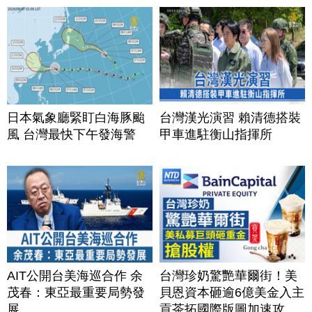
日本氣象廳緊盯白海豚颱
台灣漢光演習 賴清德搭裝
風 台灣最快下午發海警
甲車進駐衡山指揮所
AIT公開台美海巡合作 余
台灣珍奶驚艷華爾街！美
茂春：東亞最重要局勢發
貝恩資本砸逾6億美金入主
展
貢茶拓國際版圖加速攻