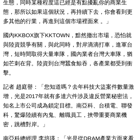
生態，同時某種程度這已經是有點擾亂你的商業生
態，那所以如果這個狀況，再持續下去，你會看到更
多其他的行業，再進到這個市場裡面來 。」
國內KKBOX旗下KKTOWN，黯然撤出市場，恐怕就
與陸資競爭有關，與此同時，對岸滴滴打車，進軍台
灣，短時間取得大量車隊，國內業者台灣大車隊，猶
如芒刺在背。陸資到台灣蠶食鯨吞，各產業都受到衝
擊。
記者 趙庭譽：「您知道嗎？去年科技大盜案件數量激
增，光是2017年就有多達六件涉及違反營業秘密法，
知名上市公司成為鎖定目標。南亞科、台積電、聯發
科，驚爆陸續有內鬼、離職員工，挾帶重要商業機
密，跳槽對岸。」
南亞科總經理 李培瑛：「光是從DRAM產業方面來看