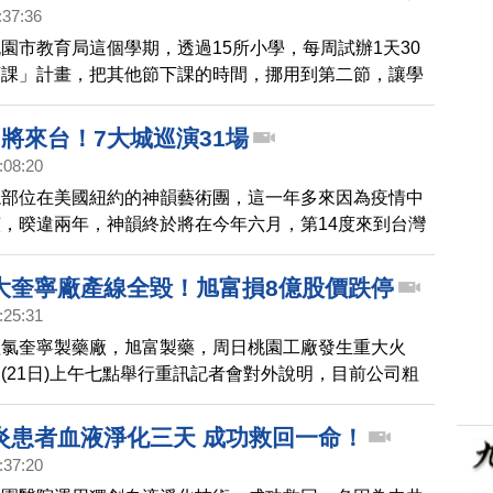
:37:36
園市教育局這個學期，透過15所小學，每周試辦1天30
下課」計畫，把其他節下課的時間，挪用到第二節，讓學
課時間，展開特色活動，像是有學校安排巧固球，有的學
人，還有校園把呼拉圈當成下課活動，相當有創意。
將來台！7大城巡演31場
:08:20
總部位在美國紐約的神韻藝術團，這一年多來因為疫情中
，暌違兩年，神韻終於將在今年六月，第14度來到台灣
7大城市，巡迴演出31場。
大奎寧廠產線全毀！旭富損8億股價跌停
:25:31
羥氯奎寧製藥廠，旭富製藥，周日桃園工廠發生重大火
(21日)上午七點舉行重訊記者會對外說明，目前公司粗
新台幣8億元，雖然可以獲得保險理賠，不過生產線確定
受到影響下，旭富周一上午一開盤，股價跌停，相關賠償
炎患者血液淨化三天 成功救回一命！
復工進度，還需要進一步確認。
:37:20