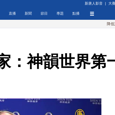
新唐人影音
|
大
直播
新聞
節目
專題
點播
降低對中稀土
家：神韻世界第一