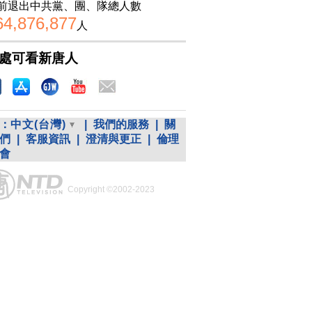
前退出中共黨、團、隊總人數
64,876,877
人
處可看新唐人
：
中文(台灣)
|
我們的服務
|
關
們
|
客服資訊
|
澄清與更正
|
倫理
會
Copyright ©2002-2023