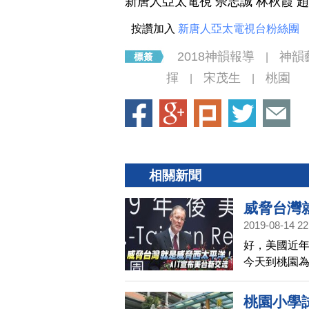
新唐人亞太電視 佘志誠 林秋霞 
按讚加入
新唐人亞太電視台粉絲團
2018神韻報導
神韻
|
揮
宋茂生
桃園
|
|
相關新聞
威脅台灣
2019-08-14 22
好，美國近年
今天到桃園為
提到台灣面
並宣布新的
桃園小學