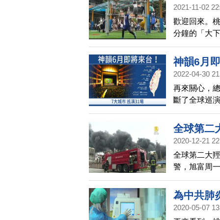
2021-11-02 22
歡迎回來。桃
分鐘的「大
生有更多下
校安排機器
神韻6月即
2022-04-30 21
再來關心，
斷了全球巡演
演出，準備在
全球第二
2020-12-21 22
全球第二大
警，旭富周一
估火災損失達
全毀，訂單
為中共肺
損失，還有
2020-05-07 13