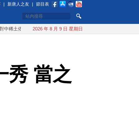
賽
|
新唐人之友
|
節目表
依賴 川普宣布礦業投資20億美元
2026 年 8 月 9 日 星期日
中東局勢動盪 土耳其沙特巴
秀 當之