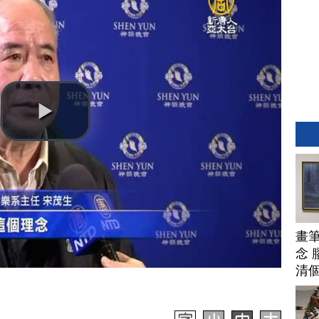
畫
念 
清