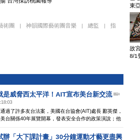
趙揚 台灣採訪桃園報導
東
藝術團
神韻國際藝術團音樂
總監
指
|
|
|
故
8/
就是威脅西太平洋！AIT宣布美台新交流
:18:03
通過了許多友台法案，美國在台協會(AIT)處長 酈英傑，
美台關係40年展覽開幕，發表安全合作的政策演說；他
臨的軍事等威脅，他強調，威脅台灣就是威脅西太平洋，
美台安全交流計畫。
試辦「大下課計畫」30分鐘運動才藝更盡興