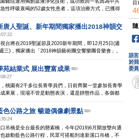
桃園醫院運用獨創血液淨化技術，成功救回一名因為中共
目
急性呼吸衰竭的52歲女性患者，這項治療方式，已獲得
4
式接受，成為全球首例，也是台灣之光。
隨
新唐人聖誕、新年期間獨家播出2018神韻交
:07:22
台將在2019聖誕節及2020新年期間，即12月25日(週
日(週三)，獨家播出「2018神韻藝術團交響樂團音樂會」。
語言
於我
學苑結業式 展出豐富成果
委員
:08:27
，桃園有2千多位長青學員們，日前齊聚一堂參加長青學
與成果展，現場不管是動態表演，還是靜態作品，各個都
到老、學到老」的長者風範。帶您一起去看看。
藍色公路之旅 暢遊偶像劇景點
:35:24
口吊橋是全台最長的懸索橋，今年(2019)6月開放雙向通
庫也啟動藍色公路行程，民眾可搭船到達新溪口吊橋，不