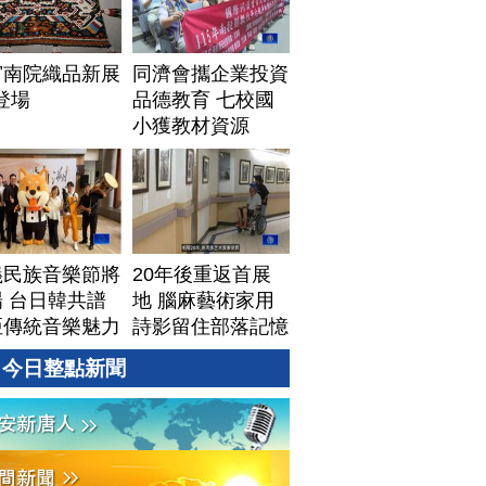
宮南院織品新展
同濟會攜企業投資
1登場
品德教育 七校國
小獲教材資源
義民族音樂節將
20年後重返首展
 台日韓共譜
地 腦麻藝術家用
亞傳統音樂魅力
詩影留住部落記憶
今日整點新聞