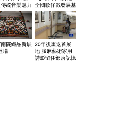
亞傳統音樂魅力
全國歌仔戲發展基
地
宮南院織品新展
20年後重返首展
1登場
地 腦麻藝術家用
詩影留住部落記憶