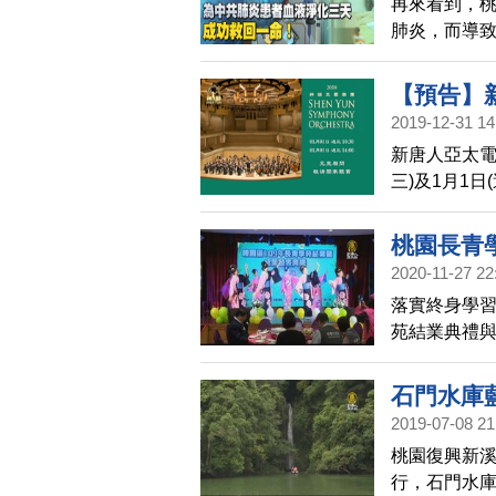
再來看到，
肺炎，而導致
國際期刊正
【預告】
2019-12-31 14
響音樂會
新唐人亞太電視
三)及1月1
桃園長青
2020-11-27 22
落實終身學習
苑結業典禮
體現出「活
石門水庫
2019-07-08 21
桃園復興新溪
行，石門水