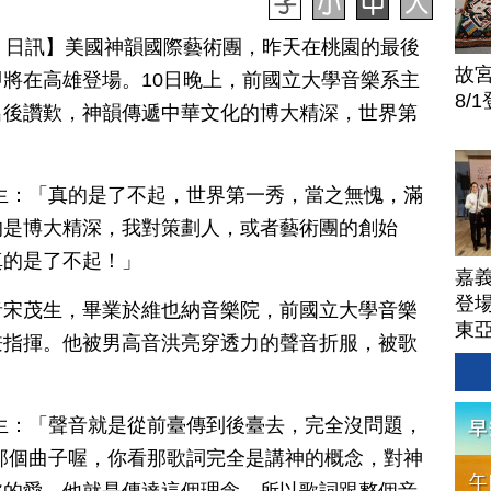
月 12 日訊】美國神韻國際藝術團，昨天在桃園的最後
故
將在高雄登場。10日晚上，前國立大學音樂系主
8/
出後讚歎，神韻傳遞中華文化的博大精深，世界第
生：「真的是了不起，世界第一秀，當之無愧，滿
的是博大精深，我對策劃人，或者藝術團的創始
真的是了不起！」
嘉
登場
音宋茂生，畢業於維也納音樂院，前國立大學音樂
東
兼指揮。他被男高音洪亮穿透力的聲音折服，被歌
生：「聲音就是從前臺傳到後臺去，完全沒問題，
那個曲子喔，你看那歌詞完全是講神的概念，對神