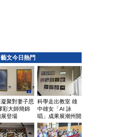
藝文今日熱門
筆凝聚對妻子思
科學走出教室 雄
膠彩大師簡錦
中雄女「AI 詠
個展登場
唱」成果展潮州開
展