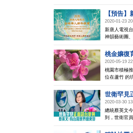
需經台七線
【預告】
2020-01-23 20
新年晚會
新唐人電視
神韻藝術團
出。
桃金孃復
2020-05-19 22
桃園市積極推
位在蘆竹 的
金孃等特色
孃」作為形
世衛罕見
2020-03-30 13
總統蔡英文
到，世衛官
蔡英文表示