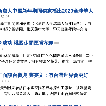
塞車之苦，又可欣賞湖光山色的景緻。
新唐人中國新年期間獨家播出2020全球華人
:52:46
台新年期間將獨家播出《新唐人全球華人新年晚會》，由
、神韻交響樂團、飛天藝術大學、飛天藝術學院聯合演
育成功 桃園休閒區賞花趣
:30:22
動休閒農業，目前成功劃定的休閒農業區已達8個，其中
坑子溪休閒農業區，擁有豐富的茶葉、稻米、綠竹筍、桃
農產，也結合桃園市「一休區一花卉」的政策，將「桃金
象花卉。目前正逢開花季節，帶您一起去賞花。
正面談台參與 蔡英文：有台灣世界會更好
:39:07
今天到桃園參訪口罩國家隊不織布原料工廠時，被媒體問
員，聲明台灣要加入世衛組織，應該要由會員國來決定。
，對全世界來講有台灣參與，醫療體系會更好。