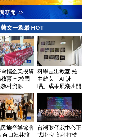
藝文一週最 HOT
濟會攜企業投資
科學走出教室 雄
教育 七校國
中雄女「AI 詠
獲教材資源
唱」成果展潮州開
展
義民族音樂節將
台灣歌仔戲中心正
 台日韓共譜
式掛牌 高雄打造