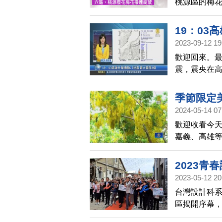
桃源區的梅
卡拍照。
19：03
2023-09-12 19
歡迎回來。最
震，震央在高雄
大震度2級，
季節限定
2024-05-14 07
歡迎收看今天
嘉義、高雄
鮮豔迷人，
2023青
2023-05-12 20
台灣設計科系
區揭開序幕，
駁二特區展