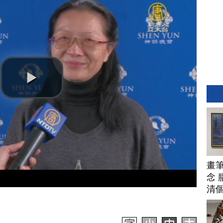
畫
念 
清