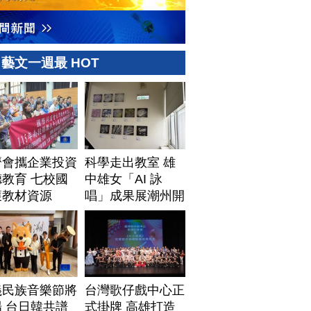
藝文一週最 HOT
濟會攜企業投資
科學走出教室 雄
教育 七校國
中雄女「AI 詠
獲教材資源
唱」成果展潮州開
展
義民族音樂節將
台灣歌仔戲中心正
 台日韓共譜
式掛牌 高雄打造