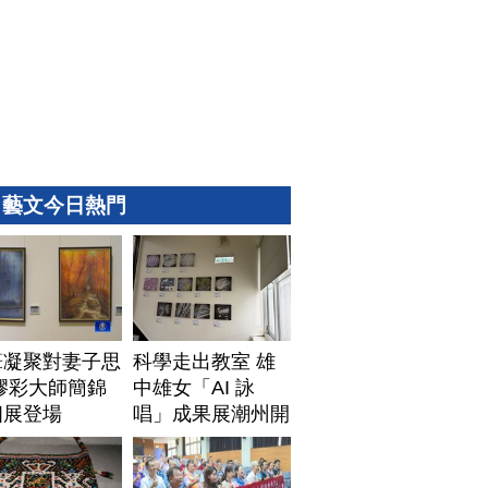
藝文今日熱門
筆凝聚對妻子思
科學走出教室 雄
膠彩大師簡錦
中雄女「AI 詠
個展登場
唱」成果展潮州開
展