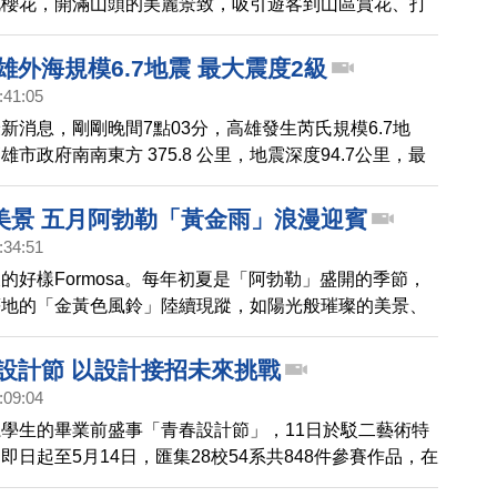
花櫻花，開滿山頭的美麗景致，吸引遊客到山區賞花、打
高雄外海規模6.7地震 最大震度2級
:41:05
新消息，剛剛晚間7點03分，高雄發生芮氏規模6.7地
市政府南南東方 375.8 公里，地震深度94.7公里，最
屏東、高雄、台東、台南、 雲林、彰化都是2級。
美景 五月阿勃勒「黃金雨」浪漫迎賓
:34:51
的好樣Formosa。每年初夏是「阿勃勒」盛開的季節，
等地的「金黃色風鈴」陸續現蹤，如陽光般璀璨的美景、
將大地染上鮮豔的色彩，是夏季限定的浪漫美景。
春設計節 以設計接招未來挑戰
:09:04
學生的畢業前盛事「青春設計節」，11日於駁二藝術特
即日起至5月14日，匯集28校54系共848件參賽作品，在
出，提供專屬舞台讓青年學子發表創作。