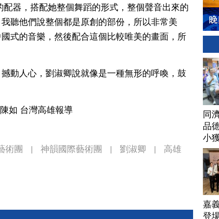
的配器，搭配她整個舞蹈的形式，整個聲音出來的
，我聽他們說整個都是原創的部份，所以非常美
中國式的音樂，然後配合這個比較唯美的畫面，所
，撼動人心，劉淑卿說就像是一種無形的呼喚，鼓
簡陳如 台灣高雄報導
同
品德
小
藝術團
神韻國際藝術團
劉淑卿
高雄
|
|
|
嘉
登場