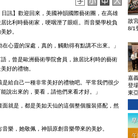
月 16 日訊】歡迎回來，美國神韻國際藝術團，在高雄
故
旅居比利時藝術家，哽咽溼了眼眶。而音樂學校負
8/
的美妙。
動在心靈的深處，真的，觸動得有點講不出來。」
言語，曾是歐洲藝術學院會員，旅居比利時的藝術
最美好的禮物。
嘉
該是給自己一種非常美好的禮物吧。平常我們很少
登場
可能說出來的，要看，請他們來看才好。」
東
畫面就是，都是美如天仙的這個整個服裝搭配，然
方音樂，她敬佩，神韻原創音樂帶來的美妙。