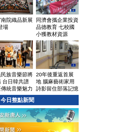
宮南院織品新展
同濟會攜企業投資
1登場
品德教育 七校國
小獲教材資源
義民族音樂節將
20年後重返首展
 台日韓共譜
地 腦麻藝術家用
亞傳統音樂魅力
詩影留住部落記憶
今日整點新聞