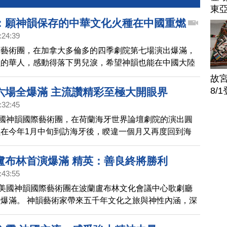
東
：願神韻保存的中華文化火種在中國重燃
:24:39
際藝術團，在加拿大多倫多的四季劇院第七場演出爆滿，
韻的華人，感動得落下男兒淚，希望神韻也能在中國大陸
故
8/
六場全爆滿 主流讚精彩至極大開眼界
:32:45
美國神韻國際藝術團，在荷蘭海牙世界論壇劇院的演出圓
在今年1月中旬到訪海牙後，睽違一個月又再度回到海
出全部售罄。觀眾紛紛讚歎神韻演出精彩至極，美不勝
開眼界。
盧布林首演爆滿 精英：善良終將勝利
:43:55
，美國神韻國際藝術團在波蘭盧布林文化會議中心歌劇廳
爆滿。 神韻藝術家帶來五千年文化之旅與神性內涵，深
眾的心，各界精英讚歎神韻演員高超的藝術造詣。演出結
次謝幕回報觀眾的熱情。