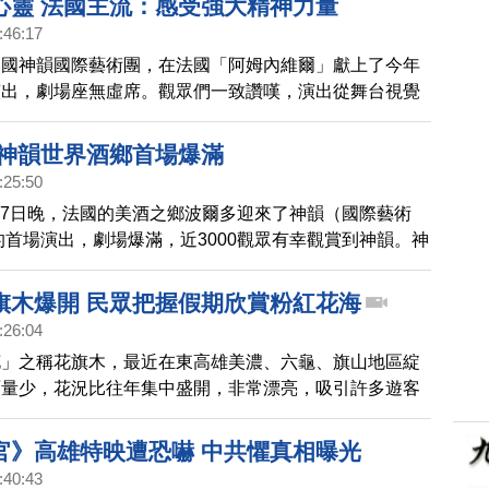
心靈 法國主流：感受強大精神力量
:46:17
美國神韻國際藝術團，在法國「阿姆內維爾」獻上了今年
演出，劇場座無虛席。觀眾們一致讚嘆，演出從舞台視覺
，每一幕都壯麗華美，帶來寧靜、祥和與深刻感動。
 神韻世界酒鄉首場爆滿
:25:50
2月27日晚，法國的美酒之鄉波爾多迎來了神韻（國際藝術
季的首場演出，劇場爆滿，近3000觀眾有幸觀賞到神韻。神
老傳統和中華千年文化讓觀眾們找回孩子般的純真心靈，
上，向世界展現全新的中國。
旗木爆開 民眾把握假期欣賞粉紅花海
:26:04
花」之稱花旗木，最近在東高雄美濃、六龜、旗山地區綻
雨量少，花況比往年集中盛開，非常漂亮，吸引許多遊客
照。
官》高雄特映遭恐嚇 中共懼真相曝光
:40:43