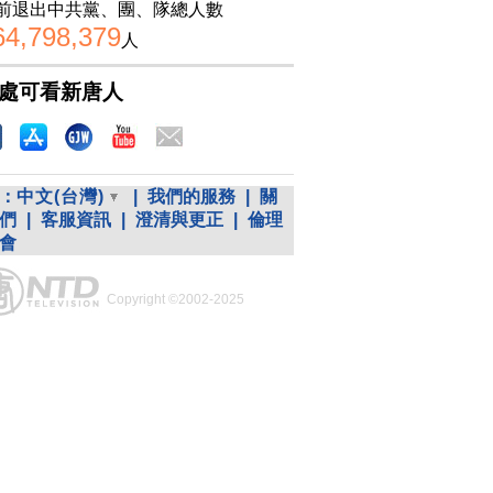
前退出中共黨、團、隊總人數
64,798,379
人
處可看新唐人
：
中文(台灣)
|
我們的服務
|
關
們
|
客服資訊
|
澄清與更正
|
倫理
會
Copyright ©2002-2025