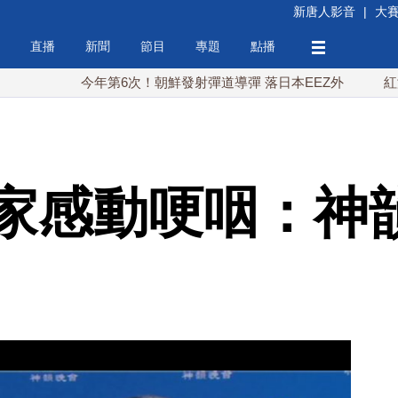
新唐人影音
|
大
直播
新聞
節目
專題
點播
今年第6次！朝鮮發射彈道導彈 落日本EEZ外
紅海戰火續
家感動哽咽：神