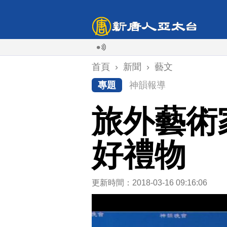
首頁
›
新聞
›
藝文
專題
神韻報導
旅外藝術
好禮物
更新時間：2018-03-16 09:16:06