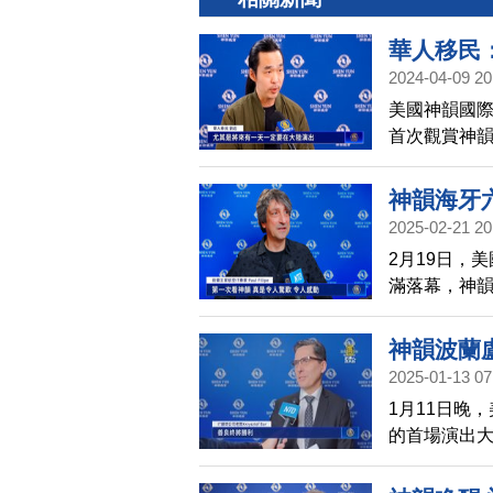
華人移民
2024-04-09 20
美國神韻國
首次觀賞神
演出。
神韻海牙
2025-02-21 20
2月19日，
滿落幕，神韻
牙，三場演
收，令人大
神韻波蘭
2025-01-13 07
1月11日晚
的首場演出大
深觸動了觀
束後演員二