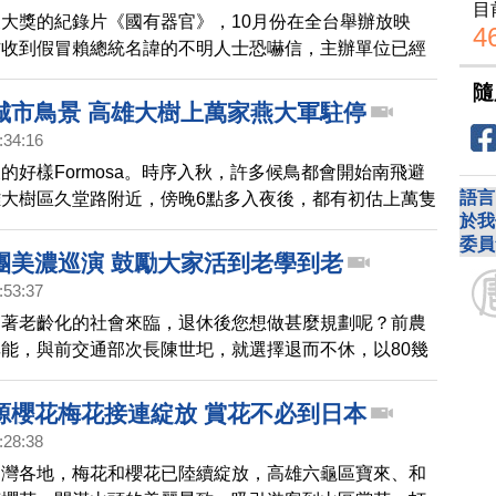
目
大獎的紀錄片《國有器官》，10月份在全台舉辦放映
4
方收到假冒賴總統名諱的不明人士恐嚇信，主辦單位已經
呼籲大家將真相廣傳，制止中共惡行。
隨
城市鳥景 高雄大樹上萬家燕大軍駐停
:34:16
的好樣Formosa。時序入秋，許多候鳥都會開始南飛避
語言
大樹區久堂路附近，傍晚6點多入夜後，都有初估上萬隻
於我
鄰近幾條街的電線桿停留休息，形成奇景，透過鏡頭帶您
委員
團美濃巡演 鼓勵大家活到老學到老
:53:37
隨著老齡化的社會來臨，退休後您想做甚麼規劃呢？前農
能，與前交通部次長陳世圯，就選擇退而不休，以80幾
習薩克斯風，還考上街頭藝人，日前受邀到美濃馮家夥房
民眾歡樂，也鼓勵大家活到老學到老。
源櫻花梅花接連綻放 賞花不必到日本
:28:38
台灣各地，梅花和櫻花已陸續綻放，高雄六龜區寶來、和