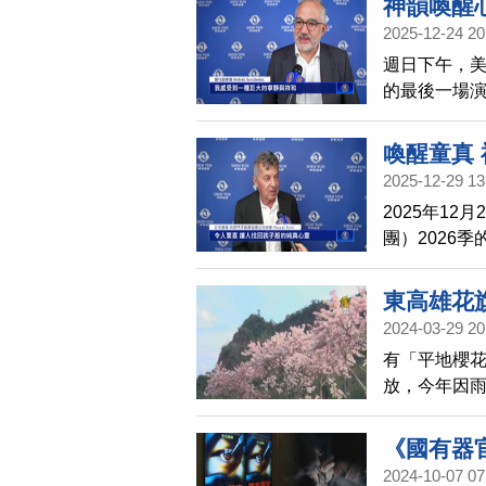
神韻喚醒
2025-12-24 20
週日下午，
的最後一場
到精神層面
喚醒童真
2025-12-29 13
2025年1
團）2026
韻展現的古
令人樂觀向
東高雄花
2024-03-29 20
有「平地櫻
放，今年因
前來踏青拍
《國有器
2024-10-07 07