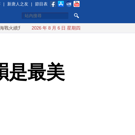
賽
|
新唐人之友
|
節目表
升溫 也門胡塞武裝稱又襲擊沙特油輪
2026 年 8 月 6 日 星期四
台灣漢光演習 賴清德搭
韻是最美