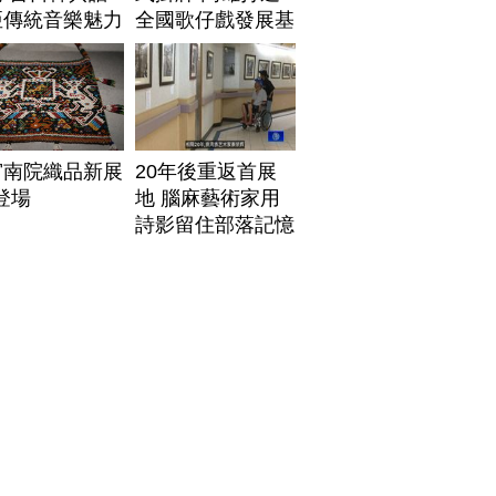
亞傳統音樂魅力
全國歌仔戲發展基
地
宮南院織品新展
20年後重返首展
1登場
地 腦麻藝術家用
詩影留住部落記憶