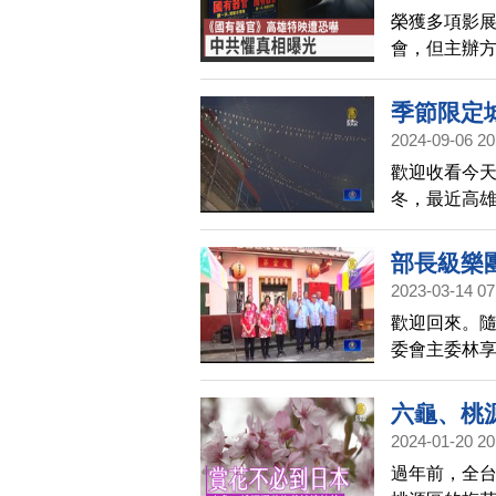
榮獲多項影展
會，但主辦
報警處理，
季節限定
2024-09-06 20
歡迎收看今天
冬，最近高雄
的家燕，在
直擊。
部長級樂
2023-03-14 07
歡迎回來。
委會主委林享
歲的高齡學
巡演，帶給
六龜、桃
2024-01-20 20
過年前，全