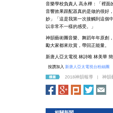
音樂學校負責人 高永樺：「裡面
音響效果跟配器真的是做的很好
妙」「這是我第一次接觸到這個
以非常不一樣的感受。」
神韻藝術團音樂、舞蹈年年原創
勵大家都來欣賞，帶回正能量。
新唐人亞太電視 林詩唯 林美華 
按讚加入
新唐人亞太電視台粉絲團
2018神韻報導
神韻
|
相關新聞