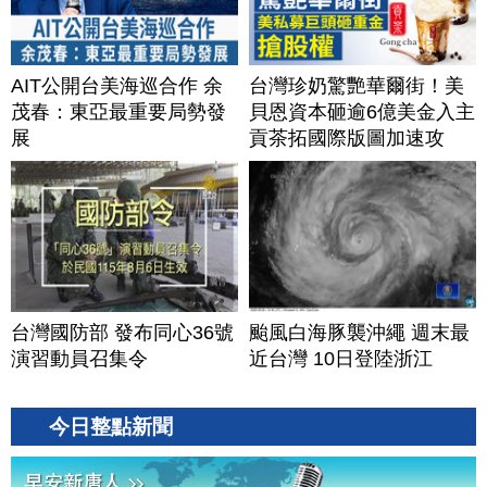
AIT公開台美海巡合作 余
台灣珍奶驚艷華爾街！美
茂春：東亞最重要局勢發
貝恩資本砸逾6億美金入主
展
貢茶拓國際版圖加速攻
美？｜#財經新聞｜
20260806(四)
台灣國防部 發布同心36號
颱風白海豚襲沖繩 週末最
演習動員召集令
近台灣 10日登陸浙江
今日整點新聞