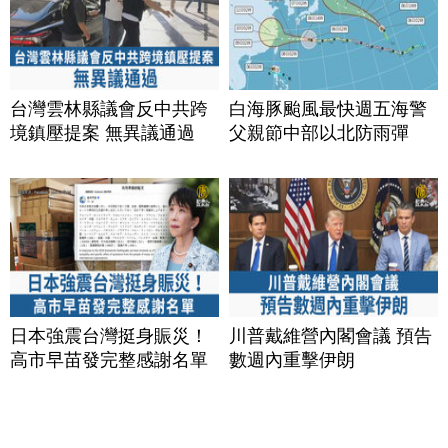
台灣雲林縣議會反中共跨
白海豚颱風最快週五海警
境鎮壓提案 無異議通過
父親節中部以北防雨彈
日本強震台灣挺身賑災！
川普戴維營內閣會議 預告
高市早苗發完整感謝名單
數週內重擊伊朗