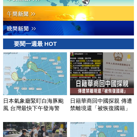
要聞一週最 HOT
日本氣象廳緊盯白海豚颱
日籍華商回中國探親 傳遭
風 台灣最快下午發海警
禁離境還「被恢復國籍」