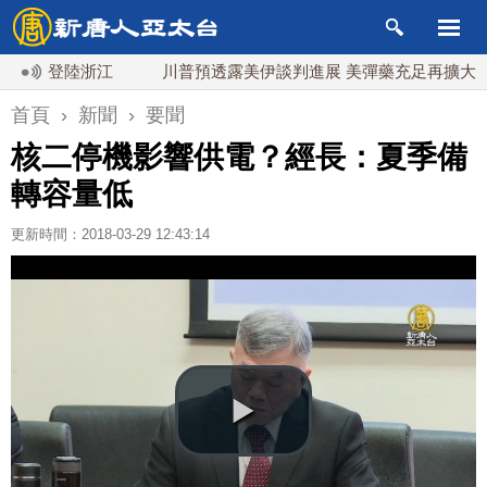
日登陸浙江
川普預透露美伊談判進展 美彈藥充足再擴大生產
首頁
›
新聞
›
要聞
核二停機影響供電？經長：夏季備
轉容量低
更新時間：2018-03-29 12:43:14