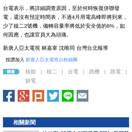
台電表示，將詳細調查原因，至於何時恢復併聯發
電，還沒有預定時間表，不過4月用電高峰即將到來，
少了核二2號機，備轉容量率將低於安全值的6%，如
何因應，也讓官員大為頭痛。
新唐人亞太電視 林嘉韋 沈唯同 台灣台北報導
按讚加入
新唐人亞太電視台粉絲團
核能
核二
台電
跳機
跳電
|
|
|
|
|
缺電
相關新聞