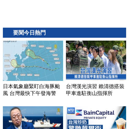
要聞今日熱門
日本氣象廳緊盯白海豚颱
台灣漢光演習 賴清德搭裝
風 台灣最快下午發海警
甲車進駐衡山指揮所