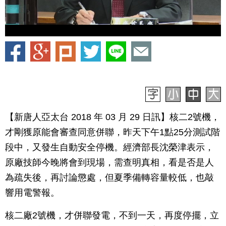
【新唐人亞太台 2018 年 03 月 29 日訊】核二2號機，
才剛獲原能會審查同意併聯，昨天下午1點25分測試階
段中，又發生自動安全停機。經濟部長沈榮津表示，
原廠技師今晚將會到現場，需查明真相，看是否是人
為疏失後，再討論懲處，但夏季備轉容量較低，也敲
響用電警報。
核二廠2號機，才併聯發電，不到一天，再度停擺，立