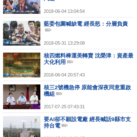
2018-06-04 13:04:54
藍委包圍喊缺電 經長怒：分層負責
2018-05-31 13:29:08
核四燃料棒運美轉賣 沈榮津：資產最
大化利用
2018-06-04 20:57:43
核三2號機急停 原能會深夜同意重啟
機組
2017-07-25 07:43:31
要AI卻不願設電廠 經長喊話9縣市支
持台電