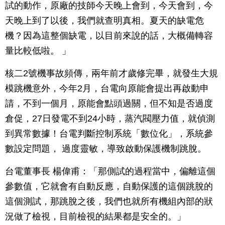
試的動作，原廠的技師今天晚上會到，今天會到，今
天晚上到了以後，我們就查明真相。夏天的缺電危
機？因為這整個缺電，以目前來說的話，大概備轉容
量比較低啦。 」
核二2號機事故頻傳，兩年前才歲修完畢，就發生大規
模跳機意外，今年2月，台電向原能會提出再啟動申
請，不到一個月，原能會點頭過關，但不知是否過度
倉促，27日發電不到24小時，蒸汽閥壓力值，就偵測
到異常數據！台電判斷控制系統「數位化」，系統參
數設定問題， 過度靈敏，導致啟動保護機制跳脫。
台電董事長 楊偉甫：「那側試的過程當中，偏離這個
參數值，它就會有自動反應，自動保護的這個跳脫的
這個測試，那跳脫之後，我們也就所有機組內部的狀
況做了檢視，目前檢視的結果都是安全的。」