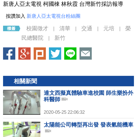
新唐人亞太電視 柯國棟 林秋霞 台灣新竹採訪報導
按讚加入
新唐人亞太電視台粉絲團
校園徵才
清華
交通
元培
榮
|
|
|
|
民總醫院
新竹
|
相關新聞
達文西擬真體驗車進校園 師生樂扮外
科醫師
2020-05-25 22:06:32
太陽能公司轉型再出發 發表氫能機車