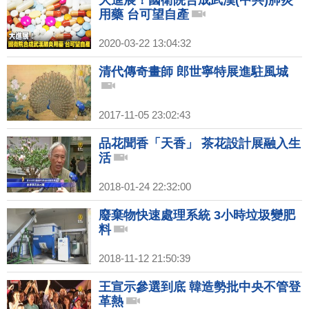
大進展！國衛院合成武漢(中共)肺炎
用藥 台可望自產
2020-03-22 13:04:32
清代傳奇畫師 郎世寧特展進駐風城
2017-11-05 23:02:43
品花聞香「天香」 茶花設計展融入生
活
2018-01-24 22:32:00
廢棄物快速處理系統 3小時垃圾變肥
料
2018-11-12 21:50:39
王宣示參選到底 韓造勢批中央不管登
革熱