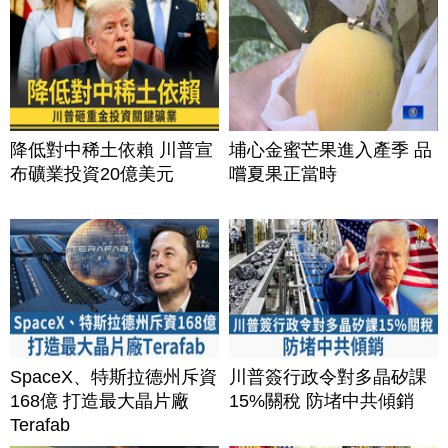
降低對中稀土依賴 川普宣
埔心金蜜芒果進入產季 品
布礦業投資20億美元
嚐夏果正當時
SpaceX、特斯拉德州斥資
川普簽行政令對多晶矽課
168億 打造最大晶片廠
15%關稅 防堵中共傾銷
Terafab