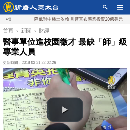
降低對中稀土依賴 川普宣布礦業投資20億美元
中
首頁
›
新聞
›
財經
醫事單位進校園徵才 最缺「師」級
專業人員
更新時間：2018-03-31 22:02:26