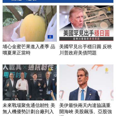
埔心金蜜芒果進入產季 品
美國罕見出手穩日圓 反映
嚐夏果正當時
川普政府美債問題
未來戰場聚焦通信韌性 美
美伊最快兩天內達協議重
無人機優勢計劃台廠列入
開海峽 美股飆漲、亞股強