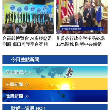
台高齡博覽會 AI多模態監
川普簽行政令對多晶矽課
測服 傷口照護平台亮相
15%關稅 防堵中共傾銷
今日整點新聞
財經一週最 HOT