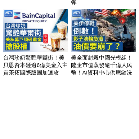
彈
台灣珍奶驚艷華爾街！美
美全面封殺中國光模組！
貝恩資本砸逾6億美金入主
陸企市值蒸發逾千億人民
貢茶拓國際版圖加速攻
幣！AI資料中心供應鏈洗
美？｜#財經新聞｜
牌？台灣喜迎轉單！成關
20260806(四)
鍵樞紐？｜#財經新聞
│20260805 (三)