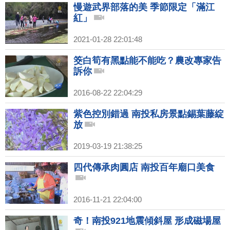
慢遊武界部落的美 季節限定「滿江
紅」
2021-01-28 22:01:48
筊白筍有黑點能不能吃？農改專家告
訴你
2016-08-22 22:04:29
紫色控別錯過 南投私房景點錫葉藤綻
放
2019-03-19 21:38:25
四代傳承肉圓店 南投百年廟口美食
2016-11-21 22:04:00
奇！南投921地震傾斜屋 形成磁場屋