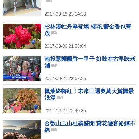
2017-09-18 23:14:33
杉林溪牡丹季登場 櫻花.鬱金香也齊
放
2017-03-06 21:58:04
南投意麵飄香一甲子 好味在古早味老
滷
2017-09-21 22:57:55
楓葉終轉紅！未來三週奧萬大賞楓最
浪漫
2017-12-27 22:40:35
合歡山玉山杜鵑盛開 賞花遊客絡繹不
絕