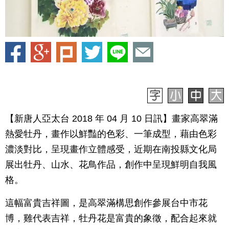
【新唐人亞太台 2018 年 04 月 10 日訊】畫家高翠滿
熱愛牡丹，畫作以鮮豔的色彩、一筆成型，藉由色彩
濃淡對比，呈現畫作立體感受，近期在南投縣文化局
展出牡丹、山水、花鳥作品，創作中呈現鮮明自我風
格。
這幅富貴吉祥圖，是高翠滿構思創作參展台中市花
博，雞代表吉祥，牡丹花是富貴的象徵，配合起來就