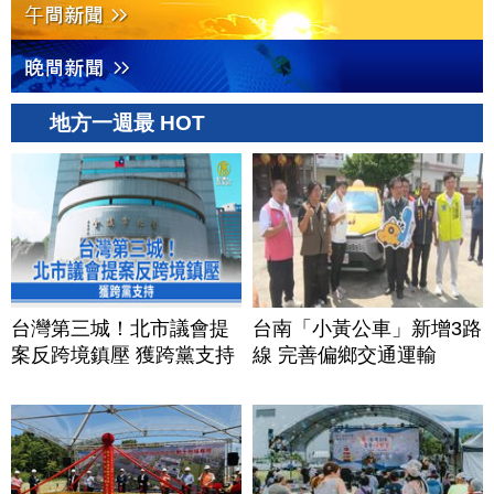
地方一週最 HOT
台灣第三城！北市議會提
台南「小黃公車」新增3路
案反跨境鎮壓 獲跨黨支持
線 完善偏鄉交通運輸