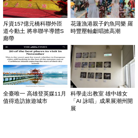
斥資157億元橋科聯外匝
花蓮漁港親子釣魚同樂 羅
道今動土 將串聯半導體S
時豐壓軸獻唱掀高潮
廊帶
全臺唯一 高雄登英媒11月
科學走出教室 雄中雄女
值得造訪旅遊城市
「AI 詠唱」成果展潮州開
展