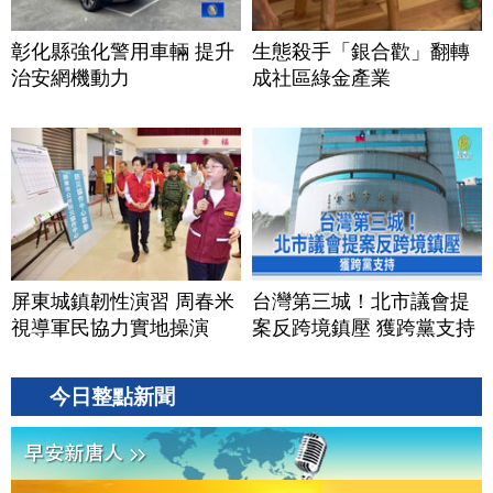
彰化縣強化警用車輛 提升
生態殺手「銀合歡」翻轉
治安網機動力
成社區綠金產業
屏東城鎮韌性演習 周春米
台灣第三城！北市議會提
視導軍民協力實地操演
案反跨境鎮壓 獲跨黨支持
今日整點新聞