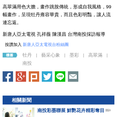
高翠滿用色大膽，畫作跳脫傳統，形成自我風格，99
幅畫作，呈現牡丹雍容華貴，而且色彩明豔，讓人流
連忘返。
新唐人亞太電視 孔祥薇 陳漢昌 台灣南投採訪報導
按讚加入
新唐人亞太電視台粉絲團
牡丹
藝采心象
墨彩
高翠滿
|
|
|
|
南投
相關新聞
南投彩墨聯展 鮮艷花卉精彩奪目