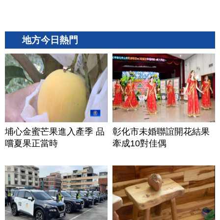
地方今日熱門
埔心金蜜芒果進入產季 品
彰化市未婚聯誼開花結果
嚐夏果正當時
牽成10對佳偶