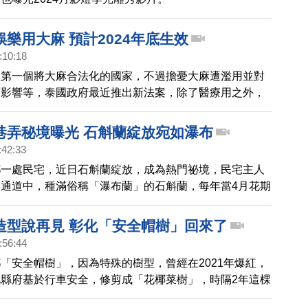
樂用大麻 預計2024年底生效
:10:18
亞第一個將大麻合法化的國家，不過擔憂大麻遭濫用並對
面影響等，泰國政府最近推出新法案，除了醫療用之外，
禁止娛樂用大麻。
巷弄秘境曝光 石斛蘭綻放宛如瀑布
:42:33
鄉一處民宅，近日石斛蘭綻放，成為熱門祕境，民宅主人
通道中，種滿俗稱「瀑布蘭」的石斛蘭，每年當4月花期
上萬的石斛蘭綻放，宛如瀑布般流瀉下來，吸引不少民眾
拍照。
造型說再見 彰化「安全帽樹」回來了
:56:44
「安全帽樹」，因為特殊的樹型，曾經在2021年爆紅，
縣府基於行車安全，修剪成「花椰菜樹」，時隔2年這棵
全帽樣貌，成為當地特色景點。