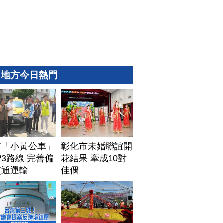
地方今日熱門
南「小黃公車」
彰化市未婚聯誼開
3路線 完善偏
花結果 牽成10對
交通運輸
佳偶