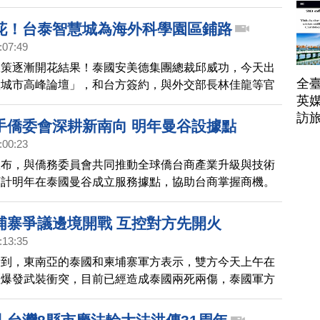
泰國台商也出錢出力，協助受害者早日返家。
花！台泰智慧城為海外科學園區鋪路
:07:49
政策逐漸開花結果！泰國安美德集團總裁邱威功，今天出
全臺
慧城市高峰論壇」，和台方簽約，與外交部長林佳龍等官
英媒
同見證台泰智慧城正式啟動。
訪
手僑委會深耕新南向 明年曼谷設據點
:00:23
宣布，與僑務委員會共同推動全球僑台商產業升級與技術
預計明年在泰國曼谷成立服務據點，協助台商掌握商機。
埔寨爭議邊境開戰 互控對方先開火
:13:35
看到，東南亞的泰國和柬埔寨軍方表示，雙方今天上午在
區爆發武裝衝突，目前已經造成泰國兩死兩傷，泰國軍方
埔寨一直在使用火箭發射器等多種武器，在兩國緊張局勢
，互相指控對方先開火。