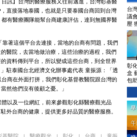
月 17 日訊】台灣的醫療服務又往前邁進，台灣彰基醫
台
P，直接落地泰國，也就是只要泰國台商回到台灣
議
，都有醫療團隊能幫台商建康評估，達到無國界醫
壓 
「靠著這個平台去連接，當地的台商有問題，我們
近的醫院，去當地做治療，這些治療的過程，我們
療的資料傳到平台，所以變成這些台商，到全世界
彰
」駐泰國台北經濟文化辦事處代表 童振源：「透
盒 
所以台商在外面打拼，我們彰化基督教醫院跟台灣的
包
，當然他們沒有後顧之憂。」
媒體以及一位網紅，前來參觀彰化縣醫療觀光品
幫駐外台商的健康，提供更多好品質的醫療服務。
彰基醫院
醫療觀光
彰化
台商
童振
|
|
|
|