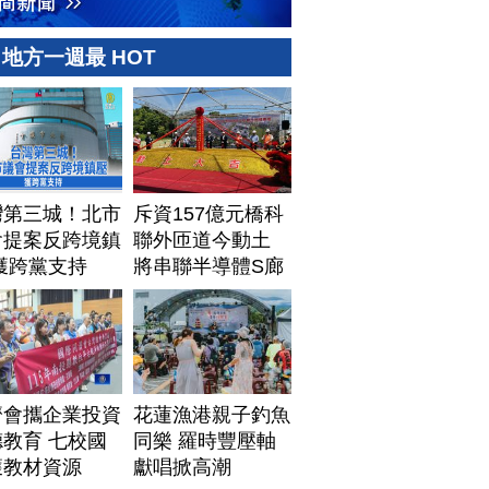
地方一週最 HOT
灣第三城！北市
斥資157億元橋科
會提案反跨境鎮
聯外匝道今動土
獲跨黨支持
將串聯半導體S廊
帶
濟會攜企業投資
花蓮漁港親子釣魚
教育 七校國
同樂 羅時豐壓軸
獲教材資源
獻唱掀高潮