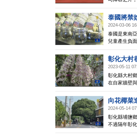
泰國將禁娛
2024-03-06 16
泰國是東南
兒童產生負
將在年底前
彰化大村
2023-05-11 07
彰化縣大村
在自家牆壁與
到時，成千
到訪，爭相
向花椰菜
2024-05-14 07
彰化縣埔鹽鄉
不過隔年彰化
樹又長回安