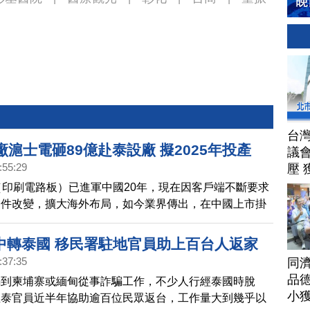
台
廠滬士電砸89億赴泰設廠 擬2025年投產
議
:55:29
壓 
（印刷電路板）已進軍中國20年，現在因客戶端不斷要求
條件改變，擴大海外布局，如今業界傳出，在中國上市掛
將赴泰國投資設廠，投資額將高達2.8億美元（約89.8億
計2025年投產。
中轉泰國 移民署駐地官員助上百台人返家
:37:35
同
品德
騙到柬埔寨或緬甸從事詐騙工作，不少人行經泰國時脫
小
駐泰官員近半年協助逾百位民眾返台，工作量大到幾乎以