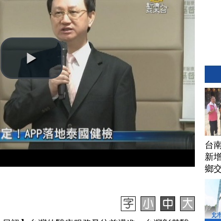
台
新增
鄉