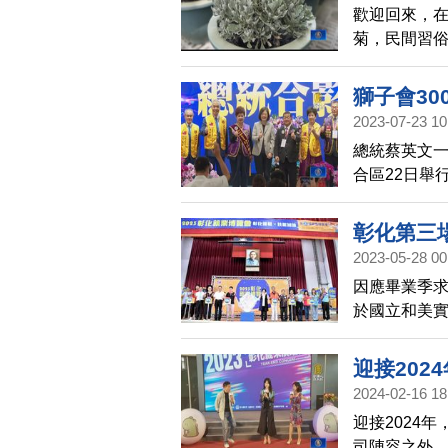
歡迎回來，
菊，民間習
抹草一起放在
它的特性與
獅子會30
2023-07-23 10
總統蔡英文一
合區22日舉
內政部部長
彰化第三
2023-05-28 00
因應畢業季求
於國立和美實
會，邀請36
資上看新臺幣
迎接202
2024-02-16 18
迎接2024
司陣容之外，