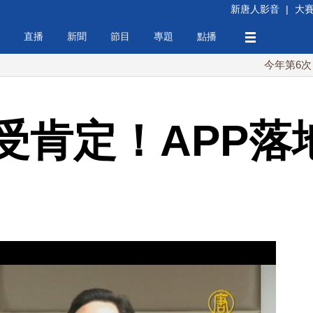
新唐人影音
|
大
直播
新聞
節目
專題
點播
今年第6次！朝鮮發
受肯定！APP落