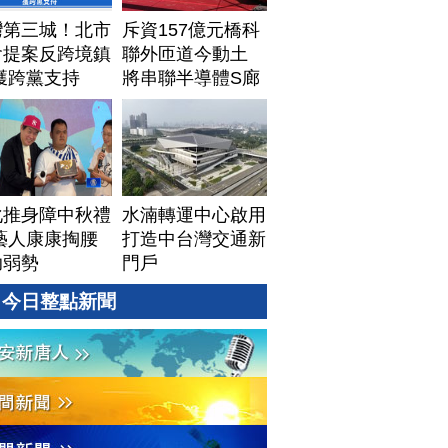
灣第三城！北市
斥資157億元橋科
會提案反跨境鎮
聯外匝道今動土
獲跨黨支持
將串聯半導體S廊
帶
化推身障中秋禮
水湳轉運中心啟用
藝人康康掏腰
打造中台灣交通新
助弱勢
門戶
今日整點新聞