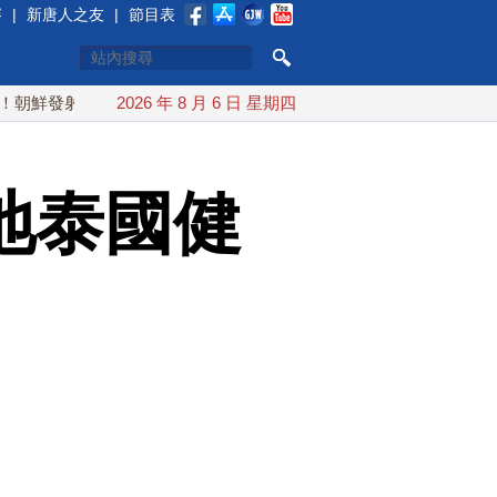
賽
|
新唐人之友
|
節目表
射彈道導彈 落日本EEZ外
2026 年 8 月 6 日 星期四
紅海戰火續升溫 也門胡塞武裝稱
地泰國健