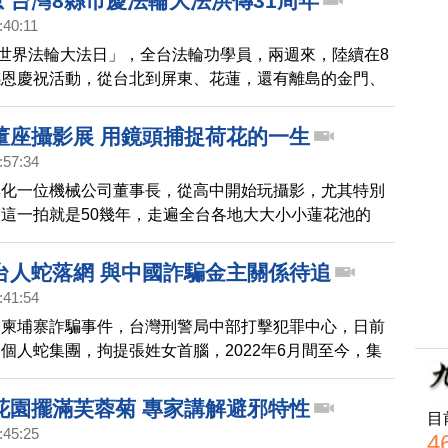
恩 台灣8縣市慶法輪大法洪傳31周年
:40:11
「世界法輪大法日」，全台法輪功學員，兩週來，陸續在8
感恩慶祝活動，從台北到屏東、花蓮，還有離島的金門、
享修煉真善忍的美好，慶祝法輪大法洪傳世界31周年。
董座攝影展 用鏡頭捕捉荷花的一生
:57:34
彰化一位機械公司董事長，從高中開始玩攝影，尤其特別
這一拍就是50幾年，走遍全台各地大大小小蓮花池的
捉荷花的一生，這次特別從數萬張中選出37張作品，7
0日將在員林市圖書館展出，不藏私的他將在第三場展出
台人蛇落網 與中國詐騙金主關係待追
張作品給慈善機構，讓作品永久流傳。
:41:54
，柬埔寨詐騙事件，台灣刑警局中部打擊犯罪中心，日前
個人蛇集團，拘提張姓女首腦，2022年6月間至今，集
被害人出國，另5名被害人則因檢警即時查獲，而尚未出
士表示，柬埔寨西港的詐騙集團，背後都有中國金主，而
花園擺滿芙蓉菊 專家講解避邪特性
目
人蛇集團在這起龐大詐騙網路中的角色，也受到關注。
:45:25
4