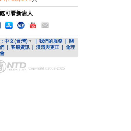
處可看新唐人
：
中文(台灣)
|
我們的服務
|
關
們
|
客服資訊
|
澄清與更正
|
倫理
會
Copyright ©2002-2025