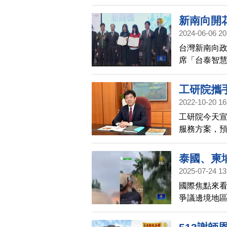
機場為家。
新南向開
2024-06-06 20
台灣新南向
席「台泰智
員同台，共
工研院攜
2022-10-20 16
工研院今天
服務方案，
泰國、柬
2025-07-24 13
國際焦點來
爭議邊境地
官員說，柬
醞釀數週後