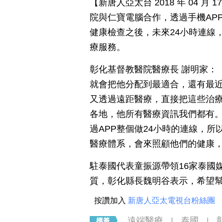
【新唐人亞太台 2018 年 04 
院與仁寶電腦合作，透過手機AP
健康檢查之後，未來24小時連線
療服務。
彰化基督教醫院醫療長 謝明家：
就會把他分配到最適合，還有最
又透過遠距醫療，直接把這些治
各地，他所有醫療資訊我們都有。
過APP整個做24小時的連線，
醫療體系，會來照顧他們的健康
駐泰國代表童振源帶領16家泰國
質，彰化縣長魏明谷表示，希望
按讚加入
新唐人亞太電視台粉絲團
遠端醫療
泰國
|
|