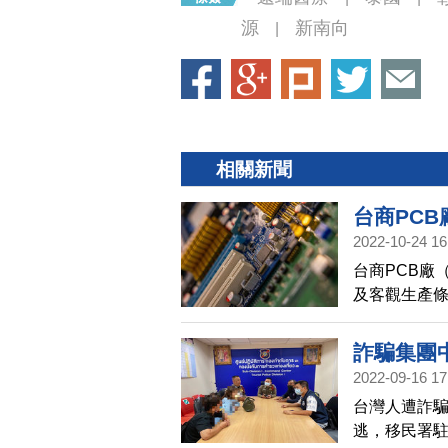
源
新南向
|
相關新聞
台商PCB
2022-10-24 16
台商PCB廠
及客觀生產
牌的滬士電，
新臺幣），預
詐騙集團
2022-09-16 17
台灣人遭詐
逃，移民署