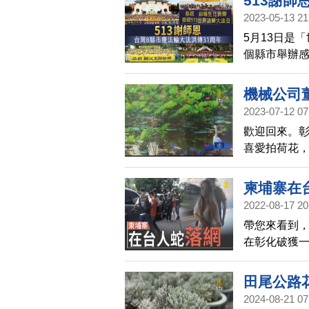
513謝師
2023-05-13 21
5月13日是
個縣市舉辦
澎湖，他們分
機械公司
2023-07-12 07
歡迎回來。
喜愛拍荷花，
他，用鏡頭捕
月11日到3
柬埔寨在
後，捐出35
2022-08-17 20
帶您來看到
在彰化破獲一
團已誘騙2名
境。警界人
田尾公路
台灣幫派與
2024-08-21 07