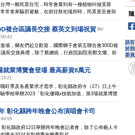
在台灣一般民眾住宅，時常會看到有一種植物叫做芙蓉
俗常常拿來驅邪避魅，在前往祭祀場所時，民眾甚至會與
隨
身上。尤其在黃曆7月，在花鄉田尾成了熱門商品，到底
用法怎樣才正確，聽聽專家們的說法。
0D複合區議長交接 蔡英文到場祝賀
:50:43
語言
進場，獅友們起立歡迎，國際獅子會第五聯合會300D複
於我
行議長交接典禮，除了蔡總統，行政院副院長鄭文燦、前
委員
徐國勇等人也都受邀出席。
場就業博覽會登場 最高薪資8萬元
:19:21
職旺季及各產業求才需求，彰化縣政府今（27）日上午
驗學校舉辦2023「彰化優職x技能加值」第3場就業博覽
家以上廠商參與徵才，提供1,000個以上工作機會，最高薪
8萬元。
4年 彰化縣跨年晚會公布演唱會卡司
:44:59
年，彰化縣政府12日舉辦跨年晚會記者會，除了公布藝人卡
也曝光2024月影燈季光雕秀影片。