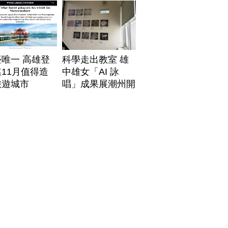
唯一 高雄登
科學走出教室 雄
11月值得造
中雄女「AI 詠
旅遊城市
唱」成果展潮州開
展