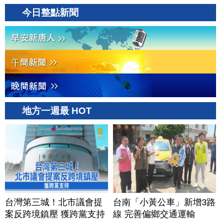
今日整點新聞
地方一週最 HOT
台灣第三城！北市議會提
台南「小黃公車」新增3路
案反跨境鎮壓 獲跨黨支持
線 完善偏鄉交通運輸