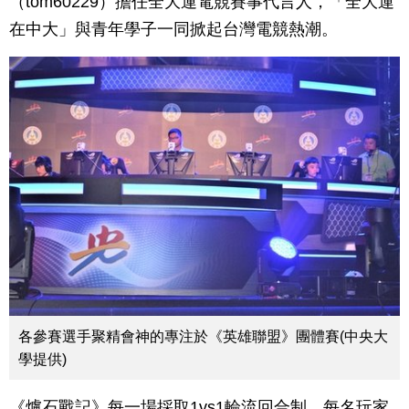
（tom60229）擔任全大運電競賽事代言人，「全大運
在中大」與青年學子一同掀起台灣電競熱潮。
各參賽選手聚精會神的專注於《英雄聯盟》團體賽(中央大
學提供)
《爐石戰記》每一場採取1vs1輪流回合制。每名玩家