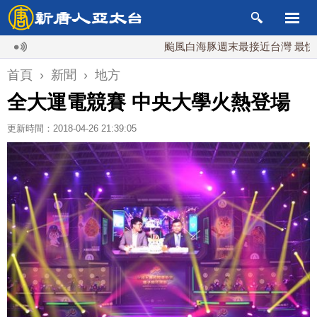
颱風白海豚週末最接近台灣 最快9日可能
首頁
›
新聞
›
地方
全大運電競賽 中央大學火熱登場
更新時間：2018-04-26 21:39:05