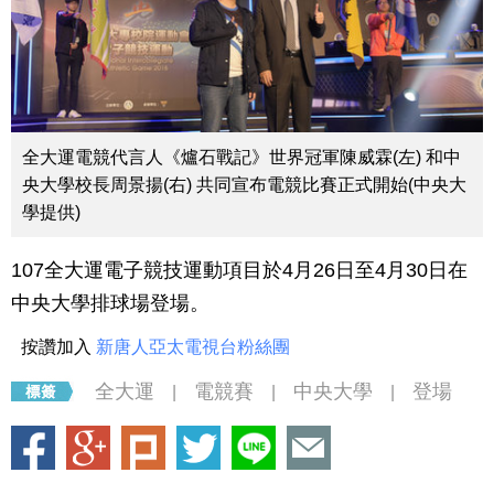
全大運電競代言人《爐石戰記》世界冠軍陳威霖(左) 和中
央大學校長周景揚(右) 共同宣布電競比賽正式開始(中央大
學提供)
107全大運電子競技運動項目於4月26日至4月30日在
中央大學排球場登場。
按讚加入
新唐人亞太電視台粉絲團
全大運
電競賽
中央大學
登場
|
|
|