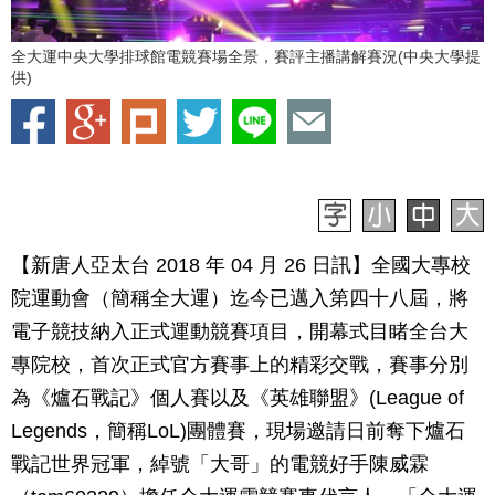
全大運中央大學排球館電競賽場全景，賽評主播講解賽況(中央大學提
供)
【新唐人亞太台 2018 年 04 月 26 日訊】全國大專校
院運動會（簡稱全大運）迄今已邁入第四十八屆，將
電子競技納入正式運動競賽項目，開幕式目睹全台大
專院校，首次正式官方賽事上的精彩交戰，賽事分別
為《爐石戰記》個人賽以及《英雄聯盟》(League of
Legends，簡稱LoL)團體賽，現場邀請日前奪下爐石
戰記世界冠軍，綽號「大哥」的電競好手陳威霖