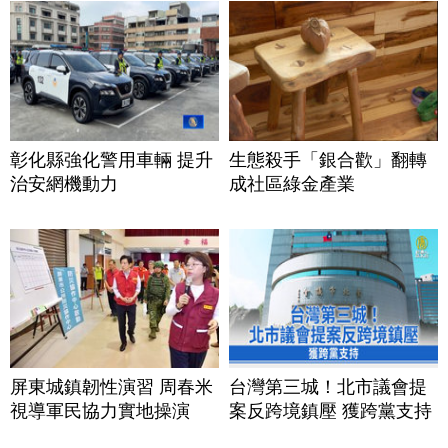
彰化縣強化警用車輛 提升
生態殺手「銀合歡」翻轉
治安網機動力
成社區綠金產業
屏東城鎮韌性演習 周春米
台灣第三城！北市議會提
視導軍民協力實地操演
案反跨境鎮壓 獲跨黨支持