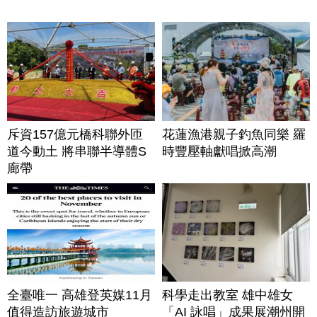
斥資157億元橋科聯外匝
花蓮漁港親子釣魚同樂 羅
道今動土 將串聯半導體S
時豐壓軸獻唱掀高潮
廊帶
全臺唯一 高雄登英媒11月
科學走出教室 雄中雄女
值得造訪旅遊城市
「AI 詠唱」成果展潮州開