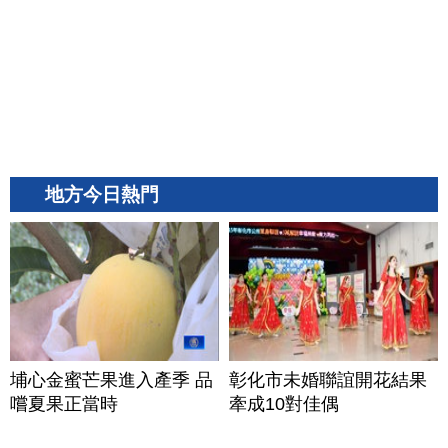
地方今日熱門
埔心金蜜芒果進入產季 品
彰化市未婚聯誼開花結果
嚐夏果正當時
牽成10對佳偶