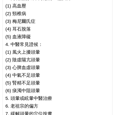
(1) 高血壓
(2) 頸椎病
(3) 梅尼爾氏症
(4) 耳石脫落
(5) 血液障礙
4. 中醫常見證候：
(1) 風火上擾頭暈
(2) 陰虛陽亢頭暈
(3) 心脾血虛頭暈
(4) 中氣不足頭暈
(5) 腎精不足頭暈
(6) 痰濁中阻頭暈
5. 頭暈或眩暈中醫治療
6. 老祖宗的偏方
7. 緩解頭暈的穴位按摩