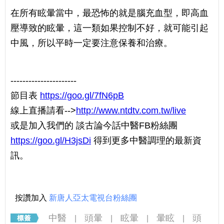
在所有眩暈當中，最恐怖的就是腦充血型，即高血
壓導致的眩暈，這一類如果控制不好，就可能引起
中風，所以平時一定要注意保養和治療。
----------------------
節目表
https://goo.gl/7fN6pB
線上直播請看-->
http://www.ntdtv.com.tw/live
或是加入我們的 談古論今話中醫FB粉絲團
https://goo.gl/H3jsDi
得到更多中醫調理的最新資
訊。
按讚加入
新唐人亞太電視台粉絲團
中醫
頭暈
眩暈
暈眩
頭
|
|
|
|