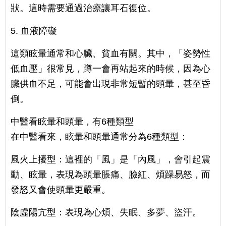
狀。這時需要通過治療讓耳石復位。
5. 血液障礙
這類眩暈通常和心臟、貧血有關。其中，「姿勢性
低血壓」很常見，蹲一會再站起來的時候，因為心
臟供血不足，可能會出現非常短暫的頭暈，甚至昏
倒。
中醫看眩暈和頭暈，有6種類型
在中醫看來，眩暈和頭暈通常分為6種類型：
風火上擾型：這裡的「風」是「內風」，會引起震
動、眩暈，表現為頭暈脹痛、臉紅、煩躁易怒，而
發怒又會使頭暈更嚴重。
陰虛陽亢型：表現為心煩、失眠、多夢、盜汗。