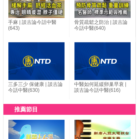
手麻 | 談古論今話中醫
骨質疏鬆之防治 | 談古論
(643)
今話中醫(640)
三多三少 保健康 | 談古論
中醫如何延緩卵巢早衰 |
今話中醫(630)
談古論今話中醫(616)
推薦節目