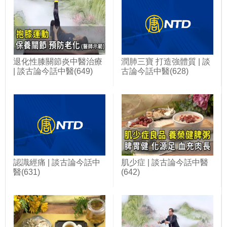
退化性膝關節炎中醫治療
潤肺三寶 打造強體質 | 談
| 談古論今話中醫(649)
古論今話中醫(628)
認識經痛 | 談古論今話中
肌少症 | 談古論今話中醫
醫(631)
(642)