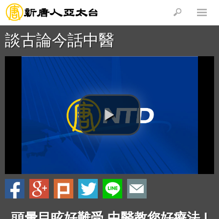
談古論今話中醫
頭暈目眩好難受 中醫教您好療法 |