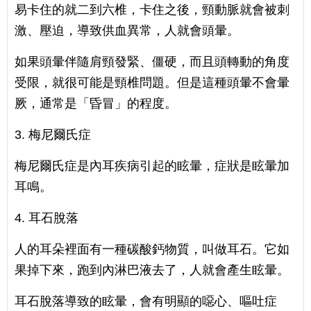
易卡住的就二到六椎，卡住之後，頸動脈就會被刺
激、壓迫，導致供血異常，人就會頭暈。
如果頭暈伴隨肩頸發緊、僵硬，而且頭轉動的角度
受限，就很可能是頸椎問題。但是這種頭暈不會暈
厥，通常是「昏冒」的程度。
3. 梅尼爾氏症
梅尼爾氏症是內耳疾病引起的眩暈，症狀是眩暈加
耳鳴。
4. 耳石脫落
人的耳朵裡面有一種碳酸鈣物質，叫做耳石。它如
果掉下來，跑到內淋巴液去了，人就會產生眩暈。
耳石脫落導致的眩暈，會有明顯的噁心、嘔吐症