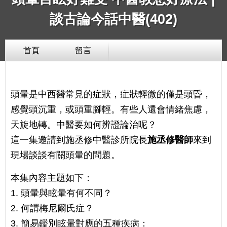
談古論今話中醫(402)
首頁
留言
頭暈是中西醫常見的症狀，症狀輕微的僅是頭昏，
感覺頭沉重，或頭重腳輕。有些人還會情緒焦慮，
天旋地轉。中醫要如何辨證論治呢？
這一集邀請到施丞修中醫診所院長
施丞修醫師
來到
現場談談有關頭暈的問題。
本集內容主題如下：
1. 頭暈與眩暈有何不同？
2. 何謂梅尼爾氏症？
3. 簡易鑑別眩暈對應的五種疾病：