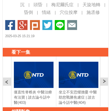
沉
頭昏
梅尼爾氏症
天旋地轉
|
|
|
|
昏倒
情緒
穴位按摩
施丞修
|
|
|
2025-03-25 15:21:19
看下一集
僵直性脊椎炎 中醫治療
坐立不安恐懼擔憂 中醫
遠離
有法寶 | 談古論今話中
助您戰勝焦慮症 | 談古
理還
醫(403)
論今話中醫(404)
論今