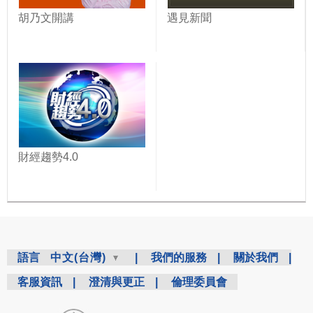
胡乃文開講
遇見新聞
財經趨勢4.0
語言
中文(台灣)
|
我們的服務
|
關於我們
|
客服資訊
|
澄清與更正
|
倫理委員會