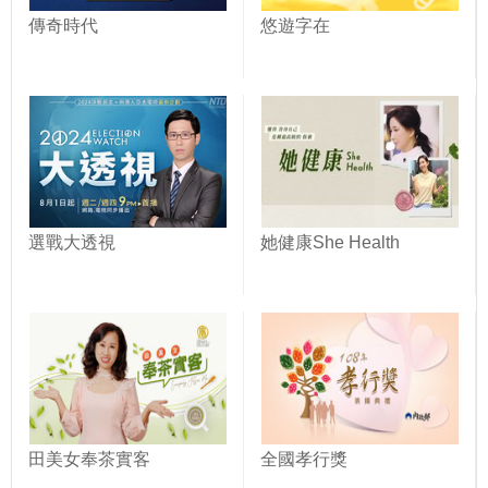
傳奇時代
悠遊字在
選戰大透視
她健康She Health
田美女奉茶實客
全國孝行獎