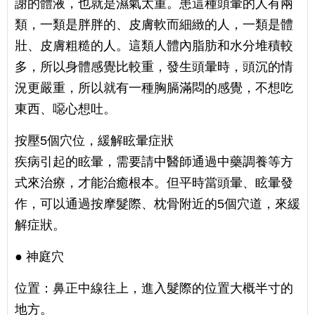
謝的體液，也就是濕氣太重。患這種頭暈的人有兩
類，一類是胖胖的、皮膚軟而細緻的人，一類是體
壯、皮膚粗糙的人。這類人體內脂肪和水分堆積較
多，所以身體感覺比較重，發生頭暈時，頭沉的情
況更嚴重，所以就有一種胸膈滿悶的感覺，不想吃
東西、噁心想吐。
按壓5個穴位，緩解眩暈症狀
疾病引起的眩暈，需要請中醫師通過中藥調養等方
式來治療，才能治癒根本。但平時當頭暈、眩暈發
作，可以通過按摩髮際、枕骨附近的5個穴道，來緩
解症狀。
● 神庭穴
位置：鼻正中線往上，進入髮際的位置大概半寸的
地方。