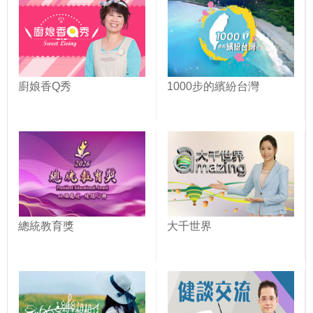
廚娘香Q秀
1000步的繽紛台灣
總統教育獎
大千世界