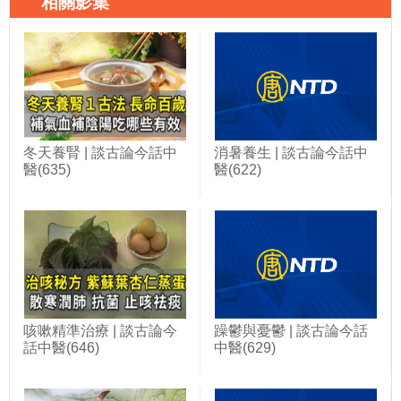
相關影集
冬天養腎 | 談古論今話中
消暑養生 | 談古論今話中
醫(635)
醫(622)
咳嗽精準治療 | 談古論今
躁鬱與憂鬱 | 談古論今話
話中醫(646)
中醫(629)