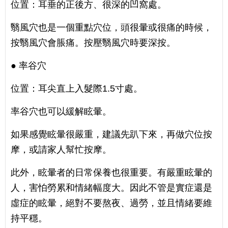
位置：耳垂的正後方、很深的凹窩處。
翳風穴也是一個重點穴位，頭很暈或很痛的時候，
按翳風穴會脹痛。按壓翳風穴時要深按。
● 率谷穴
位置：耳尖直上入髮際1.5寸處。
率谷穴也可以緩解眩暈。
如果感覺眩暈很嚴重，建議先趴下來，再做穴位按
摩，或請家人幫忙按摩。
此外，眩暈者的日常保養也很重要。有嚴重眩暈的
人，害怕勞累和情緒幅度大。因此不管是實症還是
虛症的眩暈，絕對不要熬夜、過勞，並且情緒要維
持平穩。