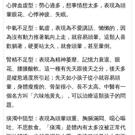
心脾血虛型：勞心過多，想事情想太多，表現為頭
暈眼花、心悸神疲、失眠。
中氣不足型：氣虛，表現為不愛講話、懶懶的，因
為沒有動力推著氣向上走，就容易頭暈。這類人喜
歡躺著，硬要站太久，就會頭暈，甚至暈倒。
腎精不足型：表現為精神萎靡、記憶力衰退、眼
花、腰膝酸軟。這一種有先天跟後天之分，後天多
是縱慾過度所引起；先天如小孩子從小就容易頭
暈，身體瘦瘦的、骨架很小、長不太高。中醫有一
個名方叫「六味地黃丸」，可以治療這類孩子的問
題。
痰濁中阻型：表現為頭暈頭重、胸膈滿悶、噁心嘔
吐、不思飲食。「痰濁」是體內有太多沒被正常代