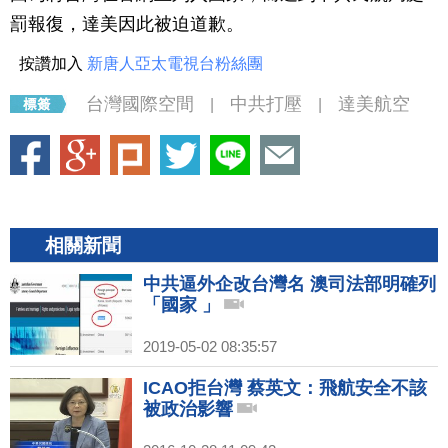
罰報復，達美因此被迫道歉。
按讚加入
新唐人亞太電視台粉絲團
台灣國際空間
中共打壓
達美航空
|
|
相關新聞
中共逼外企改台灣名 澳司法部明確列
「國家 」
2019-05-02 08:35:57
ICAO拒台灣 蔡英文：飛航安全不該
被政治影響