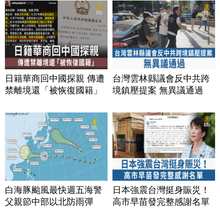
日籍華商回中國探親 傳遭
台灣雲林縣議會反中共跨
禁離境還「被恢復國籍」
境鎮壓提案 無異議通過
白海豚颱風最快週五海警
日本強震台灣挺身賑災！
父親節中部以北防雨彈
高市早苗發完整感謝名單