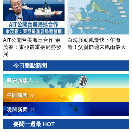
20260806(四)
AIT公開台美海巡合作 余
白海豚颱風最快下午海
茂春：東亞最重要局勢發
警！父親節週末風雨最大
展
今日整點新聞
要聞一週最 HOT