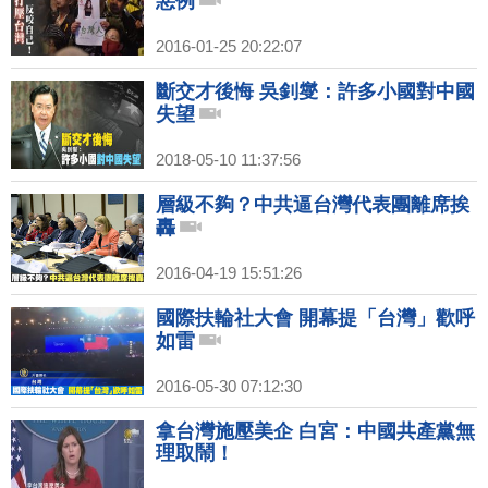
惡例
2016-01-25 20:22:07
斷交才後悔 吳釗燮：許多小國對中國
失望
2018-05-10 11:37:56
層級不夠？中共逼台灣代表團離席挨
轟
2016-04-19 15:51:26
國際扶輪社大會 開幕提「台灣」歡呼
如雷
2016-05-30 07:12:30
拿台灣施壓美企 白宮：中國共產黨無
理取鬧！