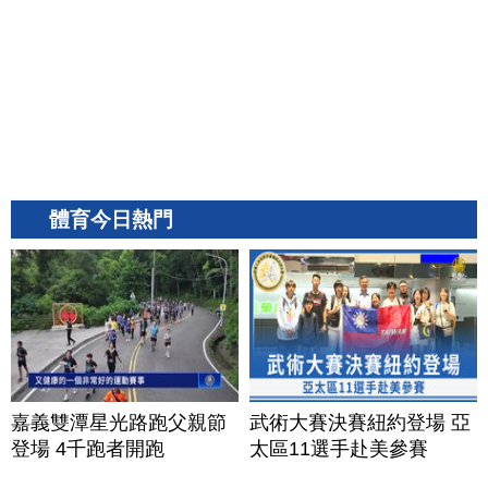
體育今日熱門
嘉義雙潭星光路跑父親節
武術大賽決賽紐約登場 亞
登場 4千跑者開跑
太區11選手赴美參賽