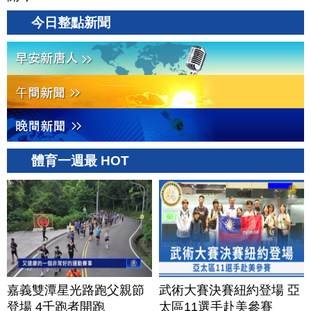
今日整點新聞
體育一週最 HOT
嘉義雙潭星光路跑父親節
武術大賽決賽紐約登場 亞
登場 4千跑者開跑
太區11選手赴美參賽