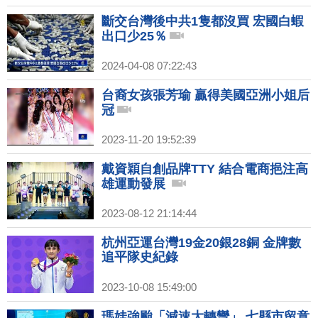
斷交台灣後中共1隻都沒買 宏國白蝦
出口少25％
2024-04-08 07:22:43
台裔女孩張芳瑜 贏得美國亞洲小姐后
冠
2023-11-20 19:52:39
戴資穎自創品牌TTY 結合電商挹注高
雄運動發展
2023-08-12 21:14:44
杭州亞運台灣19金20銀28銅 金牌數
追平隊史紀錄
2023-10-08 15:49:00
瑪娃強颱「減速大轉彎」 七縣市留意