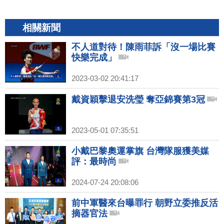
相關新聞
不人道對待！陳雨菲訴「沒一場比賽
快樂完成」
2023-03-02 20:41:17
戴資穎擊退安洗瑩 奪亞錦賽第3冠
2023-05-01 07:35:51
小戴巴黎奧運掌旗 台灣隊服獲美媒
評：最時尚
2024-07-24 20:08:06
前中軍醫來台曝罪行 朝野立委推反活
摘器官法