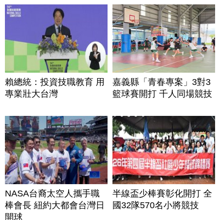
賴總統：投資技職教育 用
嘉義縣「青春專案」3對3
專業壯大台灣
籃球賽開打 千人同場競技
NASA台裔太空人攜手職
半線盃少棒賽彰化開打 全
棒會長 紐約大都會台灣日
國32隊570名小將競技
開球