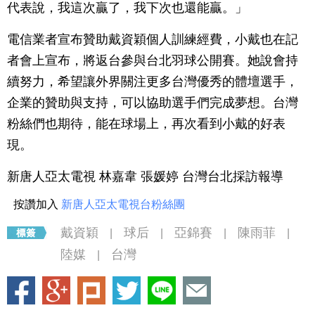
代表說，我這次贏了，我下次也還能贏。」
電信業者宣布贊助戴資穎個人訓練經費，小戴也在記
者會上宣布，將返台參與台北羽球公開賽。她說會持
續努力，希望讓外界關注更多台灣優秀的體壇選手，
企業的贊助與支持，可以協助選手們完成夢想。台灣
粉絲們也期待，能在球場上，再次看到小戴的好表
現。
新唐人亞太電視 林嘉韋 張媛婷 台灣台北採訪報導
按讚加入
新唐人亞太電視台粉絲團
戴資穎
球后
亞錦賽
陳雨菲
|
|
|
|
陸媒
台灣
|