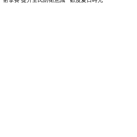
射擊賽 提升全民防衛意識
歡度夏日時光