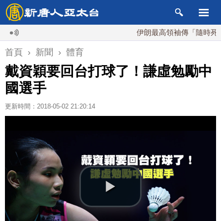
伊朗最高領袖傳「隨時死亡」 
首頁
›
新聞
›
體育
戴資穎要回台打球了！謙虛勉勵中
國選手
更新時間：2018-05-02 21:20:14