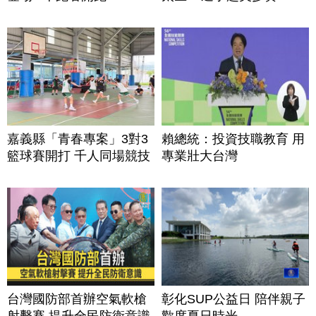
嘉義縣「青春專案」3對3
賴總統：投資技職教育 用
籃球賽開打 千人同場競技
專業壯大台灣
台灣國防部首辦空氣軟槍
彰化SUP公益日 陪伴親子