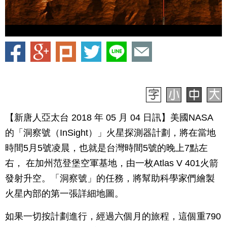
【新唐人亞太台 2018 年 05 月 04 日訊】美國NASA
的「洞察號（InSight）」火星探測器計劃，將在當地
時間5月5號凌晨，也就是台灣時間5號的晚上7點左
右， 在加州范登堡空軍基地，由一枚Atlas V 401火箭
發射升空。「洞察號」的任務，將幫助科學家們繪製
火星內部的第一張詳細地圖。
如果一切按計劃進行，經過六個月的旅程，這個重790