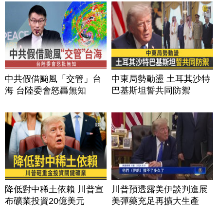
中共假借颱風「交管」台
中東局勢動盪 土耳其沙特
海 台陸委會怒轟無知
巴基斯坦誓共同防禦
降低對中稀土依賴 川普宣
川普預透露美伊談判進展
布礦業投資20億美元
美彈藥充足再擴大生產