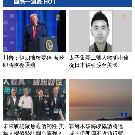
國際一週最 HOT
川普：伊朗擁核夢碎 海峽
太子集團二號人物胡小偉
即將恢復通航
從日本被引渡至美國
未來戰場聚焦通信韌性 美
霍爾木茲海峽協議將達
無人機優勢計劃台廠列入
成？伊朗傳不收通行費