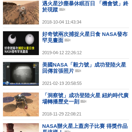
遇火星沙塵暴休眠百日 「機會號」終
於現蹤
2018-10-04 11:43:34
好奇號兩次捕捉火星日食 NASA發布
罕見畫面
2019-04-12 22:26:12
美國NASA「毅力號」成功登陸火星
回傳首張照片
2021-02-19 20:58:55
「洞察號」成功登陸火星 紐約時代廣
場轉播歷史一刻
2018-11-29 22:08:21
NASA辦火星上蓋房子比賽 得獎作品