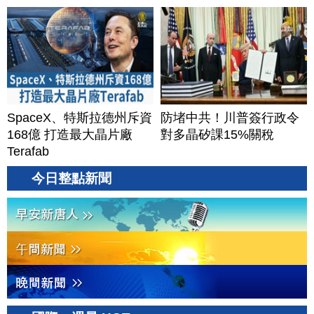
SpaceX、特斯拉德州斥資
防堵中共！川普簽行政令
168億 打造最大晶片廠
對多晶矽課15%關稅
Terafab
今日整點新聞