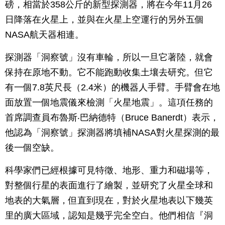
磅，相當於358公斤的新型探測器，將在今年11月26
日降落在火星上，並與在火星上空運行的另外五個
NASA航天器相連。
探測器「洞察號」沒有車輪，所以一旦它著陸，就會
保持在原地不動。它不能跑動收集土壤去研究。但它
有一個7.8英尺長（2.4米）的機器人手臂。手臂會在地
面放置一個地震儀來檢測「火星地震」。這項任務的
首席調查員布魯斯‧巴納德特（Bruce Banerdt）表示，
他認為「洞察號」探測器將填補NASA對火星探測的最
後一個空缺。
科學家們已經根據可見特徵、地形、重力和磁場等，
對整個行星的表面進行了繪製，並研究了火星全球和
地表的大氣層，但直到現在，對於火星地表以下幾英
里的廣大區域，認知是幾乎完全空白。他們相信『洞