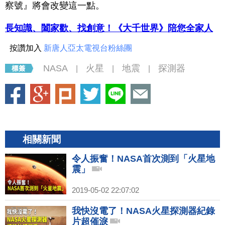
察號』將會改變這一點。
長知識、闔家歡、找創意！《大千世界》陪您全家人
按讚加入
新唐人亞太電視台粉絲團
NASA
火星
地震
探測器
|
|
|
相關新聞
令人振奮！NASA首次測到「火星地
震」
2019-05-02 22:07:02
我快沒電了！NASA火星探測器紀錄
片超催淚