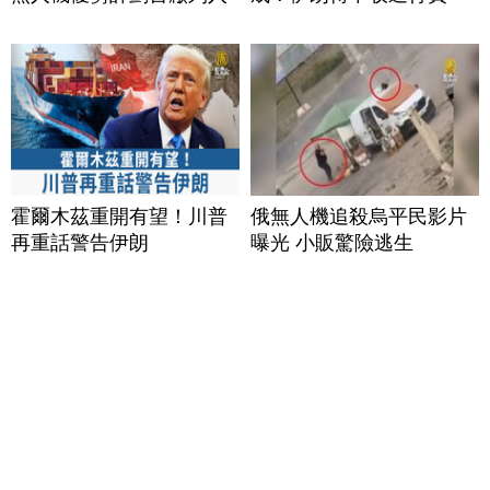
霍爾木茲重開有望！川普
俄無人機追殺烏平民影片
再重話警告伊朗
曝光 小販驚險逃生