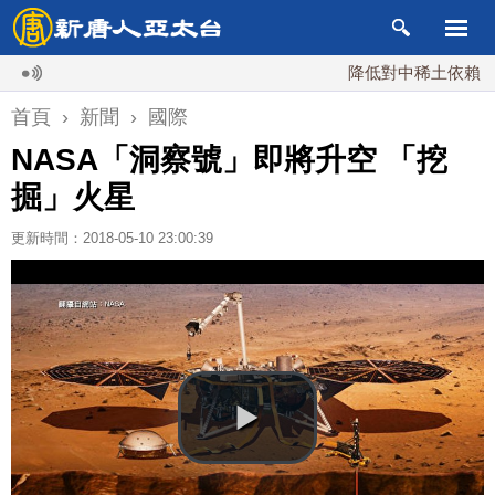
降低對中稀土依賴 川普宣
首頁
›
新聞
›
國際
NASA「洞察號」即將升空 「挖
掘」火星
更新時間：2018-05-10 23:00:39