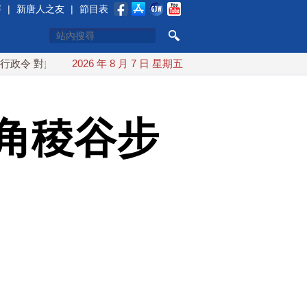
賽
|
新唐人之友
|
節目表
多晶矽課15%關稅
2026 年 8 月 7 日 星期五
日本氣象廳緊盯白海豚颱風 台灣最快下午
角稜谷步