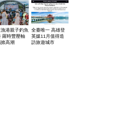
蓮漁港親子釣魚
全臺唯一 高雄登
 羅時豐壓軸
英媒11月值得造
唱掀高潮
訪旅遊城市