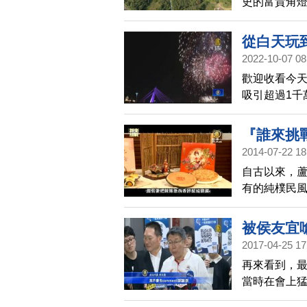
史的富貴角
鏡頭一起去
從白天玩
2022-10-07 08
歡迎收看今天
吸引超過1千
了推出，從
海岸時尚藝
『誰來挑戰
經濟，更帶
2014-07-22 18
自古以來，
有的純樸民
被侯友宜
2017-04-25 17
再來看到，
當時在會上
「說瘋話」