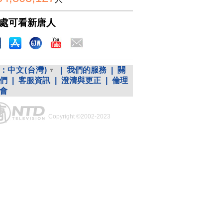
處可看新唐人
：
中文(台灣)
|
我們的服務
|
關
們
|
客服資訊
|
澄清與更正
|
倫理
會
Copyright ©2002-2023