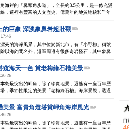
角海岸的「鼻頭角步道」，全長約3.5公里，是一條充滿
路線，這裡有豐富的人文歷史、億萬年的地質地貌和千年
，以及百年的燈塔；透過鏡頭帶您一起去探索奇妙的海洋
上的巨象 深澳象鼻岩超壯觀
:17:46
多漂亮的海岸風景，其中位於新北市，有「小野柳」稱號
。除以海釣聞名外，港區周邊有很多奇岩怪石，其中象鼻
灣36秘境之一。一起去看看。
塔窺海天一色 賞老梅綠石槽美景
:36:28
灣本島最突出的岬角，除了珍貴地景，還擁有一座百年歷
燈塔，季節性限定的美景「老梅綠石槽」海岸景觀，透過
看看。
槽美景 富貴角燈塔賞岬角海岸風光
:46:26
目
灣本島最突出的岬角，除了珍貴地景，還擁有一座百年歷
4