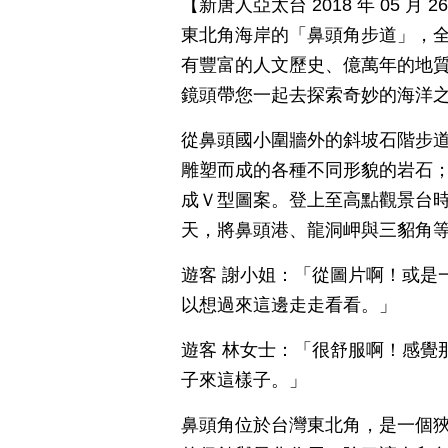
【新唐人亞太台 2018 年 05 月
東北角海岸的「鼻頭角步道」，全
有豐富的人文歷史、億萬年的地
鏡頭帶您一起去探索奇妙的海洋
從鼻頭國小圍牆外的斜坡石階步
雕塑而成的各種不同形貌的岩石
成Ｖ型圖案。登上至高點觀景台時
天，將鼻頭港、龍洞岬與三貂角
遊客 謝小姐：「從圖片啊！或是
以想過來這邊走走看看。」
遊客 林女士：「很舒服啊！感覺
子來這樣子。」
鼻頭角位於台灣東北角，是一個