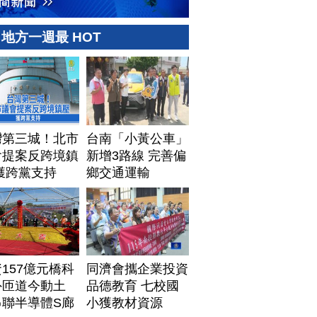
地方一週最 HOT
灣第三城！北市
台南「小黃公車」
會提案反跨境鎮
新增3路線 完善偏
獲跨黨支持
鄉交通運輸
157億元橋科
同濟會攜企業投資
外匝道今動土
品德教育 七校國
串聯半導體S廊
小獲教材資源