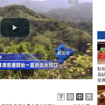
彰
花結
佳