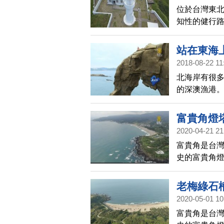
位於台灣東北
知性的健行
的風化奇岩
之旅。
站在東海
2018-08-22 11
北海岸有很
的深澳漁港
岩更被納入台
富貴角燈
2020-04-21 21
富貴角是台
史的富貴角
鏡頭一起去
老梅綠石
2020-05-01 10
富貴角是台