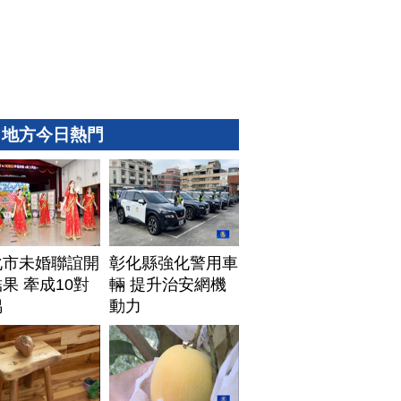
地方今日熱門
化市未婚聯誼開
彰化縣強化警用車
果 牽成10對
輛 提升治安網機
偶
動力