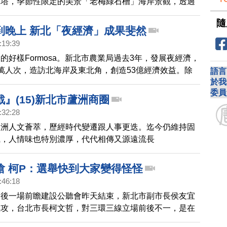
燈塔，季節性限定的美景「老梅綠石槽」海岸景觀，透過
看看。
隨
到晚上 新北「夜經濟」成果斐然
:19:39
的好樣Formosa。新北市農業局過去3年，發展夜經濟，
萬人次，造訪北海岸及東北角，創造53億經濟效益。除
語言
於我
白天到晚上的「萬金杜鵑」與「北海潮與火」，還有「北
委員
術季」，及「淡水漁人碼頭煙火秀」等，不但成功推動夜
』(15)新北市蘆洲商圈
動地方產業發展。
:32:28
蘆洲人文薈萃，歷經時代變遷跟人事更迭。迄今仍維持固
風，人情味也特別濃厚，代代相傳又源遠流長
嗆 柯P：選舉快到大家變得怪怪
:46:18
最後一場前瞻建設公聽會昨天結束，新北市副市長侯友宜
猛攻，台北市長柯文哲，對三環三線立場前後不一，是在
，柯文哲今天受訪時只說，「選舉快到大家都變得怪怪