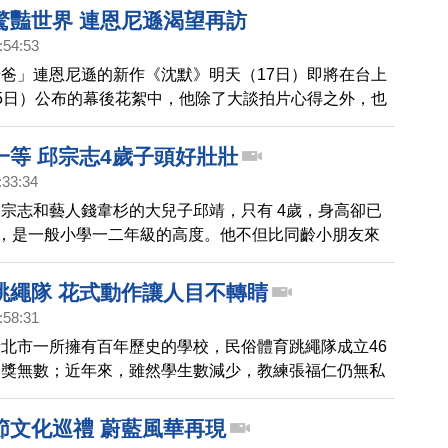
認他有針對三環三線做出表態。
驚豔世界 連恩尼遜渴望再訪
:54:53
爸」連恩尼遜的新作《沈默》明天（17日）即將在台上
5日）公布的幕後花絮中，他除了大談拍片心得之外，也
「這個地方真的很美，但卻很嚇人！」
一等 邱宗志4歲子頭好壯壯
:33:34
宗志和藝人錢韋杉的大兒子邱靖，只有 4歲，身高卻已
分，是一般小學一二年級的高度。他不但比同齡小朋友來
胞更是遺傳老爸，最近還迷上了高爾夫，昨天(5日)參加
年高球賽，成了全場年紀最小的選手。
跳繩隊 花式動作讓人目不轉睛
:58:31
北市一所擁有百年歷史的學校，民俗體育跳繩隊成立46
獲獎無數；近年來，雖然學生數減少，教練張福仁仍無私
用平日和寒暑假訓練學生，希望這項民俗技藝能繼續傳承
節文化巡禮 蔚藍風華再現