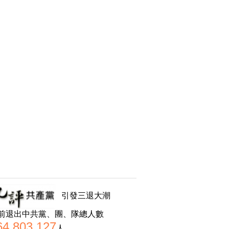
引發三退大潮
前退出中共黨、團、隊總人數
64,803,127
人