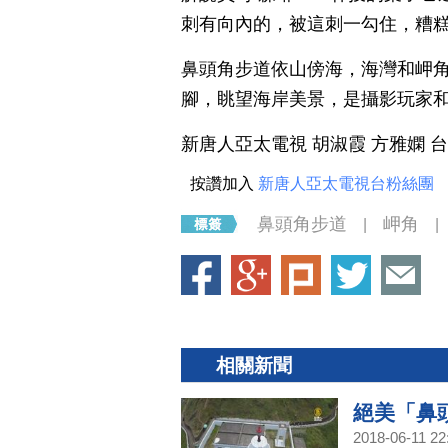
刺有向內的，被這刺一勾住，糟
鼻頭角步道依山傍海，海灣和岬
腳，眺望海岸美景，是攝影玩家
新唐人亞太電視 胡淑霞 方雅嫻 
按讚加入
新唐人亞太電視台粉絲團
鼻頭角步道
岬角
|
|
相關新聞
絕美「鼻
2018-06-11 22