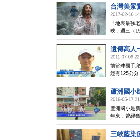
的」，並否
台灣美景
2017-02-16 14
「地表最強老
映，週三（1
聊到陽明山
遺傳高人
2011-07-06 22
前籃球國手邱
經有125公
的高，運動細
城市盃青少
蘆洲國小
2018-05-17 21
蘆洲國小是新
年來，曾經
的付出，利
下去。
三峽藍染