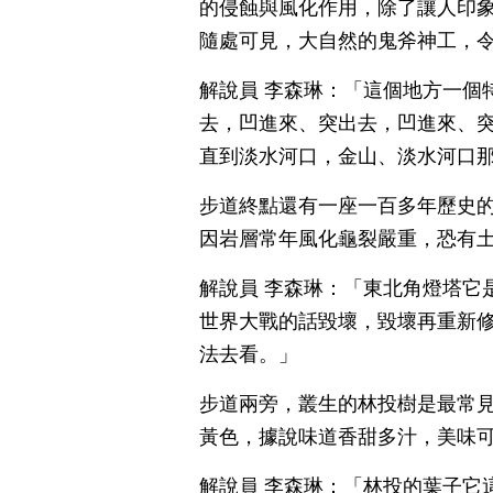
的侵蝕與風化作用，除了讓人印
隨處可見，大自然的鬼斧神工，
解說員 李森琳：「這個地方一個
去，凹進來、突出去，凹進來、
直到淡水河口，金山、淡水河口
步道終點還有一座一百多年歷史
因岩層常年風化龜裂嚴重，恐有
解說員 李森琳：「東北角燈塔它
世界大戰的話毀壞，毀壞再重新
法去看。」
步道兩旁，叢生的林投樹是最常見
黃色，據說味道香甜多汁，美味
解說員 李森琳：「林投的葉子它