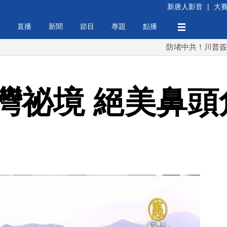
新唐人影音
|
大
直播
新聞
節目
專題
點播
防堵中共！川普簽行政令 對
灣祕境 絕美鼻頭