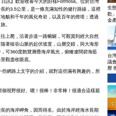
 26 日訊】歡迎收看今天的好樣Formosa。位於台灣
生
長約3.5公里，是一條充滿知性的健行路線，這裡
歡
質地貌和千年的風化奇岩，以及百年的燈塔；透過
金
之旅。
道往上爬，沿著步道一路蜿蜒，可觀賞到經大自然
；隨著稜谷山脈的起伏坡度，山層交錯，與大海形
，可360度飽覽層疊海岸風光，俯瞰遼闊碧海藍
台
等景觀盡收眼底。
議
壓 
一些網路上文字的介紹，就對這些滿有興趣的，所
那個視野很好。嗯！很棒！非常棒！很適合這樣親
狹長的海岸岬角，因而得名。由於海岸經海水長期