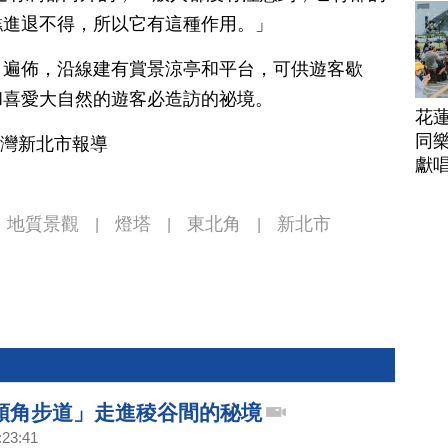
帶
糕進退不得，所以它有這種作用。」
角遍佈，沿線建有賞景涼亭和平台，可供遊客歇
和喜愛大自然的遊客必造訪的祕境。
花
同樂
台灣新北市報導
獻
地質景觀
燈塔
東北角
新北市
|
|
|
頭角步道」走進稜谷間的秘境
:23:41