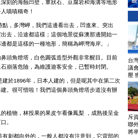
象深刻的海蝕凹壁，蕈狀石、豆腐岩和海溝等地形
令人嘖嘖稱奇！
特點，多灣岬，我們這邊看出去，凹進來、突出
突出去，沿途都這樣；這個地景從蘇澳那邊開始一
那邊都是這樣的一種地形，簡稱為岬灣海岸。」
的鼻頭角燈塔，白色圓弧造型外觀非常醒目。目前
台
土石崩落危險，為維護遊客安全，已暫時封閉。
議
壓 
是建於1896年，日本人建的，但是呢其中在第二次
修建。很可惜啦！我們這個鼻頭角燈塔步道沒有辦
的植物，林投果的果皮乍看像鳳梨 ，成熟後呈金
斥資
可口。
聯
將
這有刺都向外的，一般人都沒有注意到，它背部的