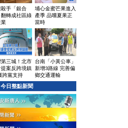
態殺手「銀合
埔心金蜜芒果進入
」翻轉成社區綠
產季 品嚐夏果正
產業
當時
灣第三城！北市
台南「小黃公車」
會提案反跨境鎮
新增3路線 完善偏
獲跨黨支持
鄉交通運輸
今日整點新聞