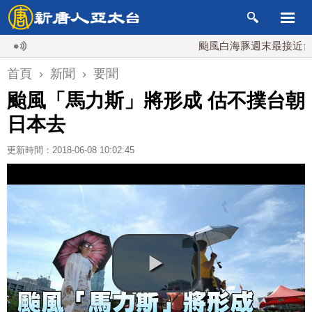
颱風白海豚週末最接近台灣 最
首頁
›
新聞
›
要聞
颱風「馬力斯」將形成 估不撲台朝
日本去
更新時間：2018-06-08 10:02:45