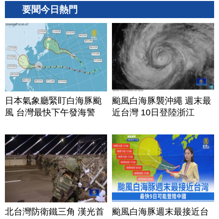
要聞今日熱門
日本氣象廳緊盯白海豚颱
颱風白海豚襲沖繩 週末最
風 台灣最快下午發海警
近台灣 10日登陸浙江
北台灣防衛鐵三角 漢光首
颱風白海豚週末最接近台