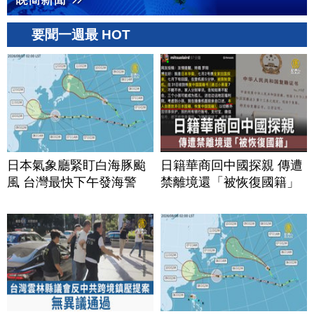
要聞一週最 HOT
日本氣象廳緊盯白海豚颱
日籍華商回中國探親 傳遭
風 台灣最快下午發海警
禁離境還「被恢復國籍」