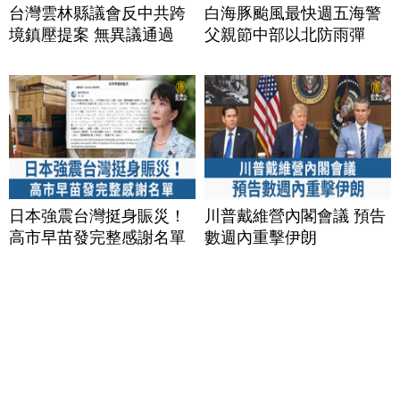
台灣雲林縣議會反中共跨
白海豚颱風最快週五海警
境鎮壓提案 無異議通過
父親節中部以北防雨彈
日本強震台灣挺身賑災！
川普戴維營內閣會議 預告
高市早苗發完整感謝名單
數週內重擊伊朗