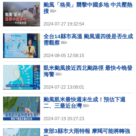
颱風「格美」襲擊中國多地 中共壓熱
搜
2024-07-27 19:32:54
全台14縣市高溫 颱風週四後是否生成
需觀察
2024-08-05 12:58:15
凱米颱風接近西北颱路徑 最快今晚發
海警
2024-07-22 13:08:01
颱風凱米最快週末生成！預估下週
二、三最近台灣
2024-07-19 20:27:23
東部3縣市大雨特報 摩羯可能將轉強