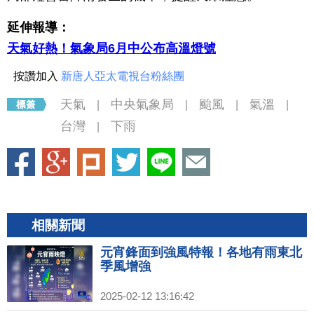
延伸報導：
天氣好熱！氣象局6月中公布高溫燈號
按讚加入
新唐人亞太電視台粉絲團
天氣
中央氣象局
颱風
氣溫
|
|
|
|
台灣
下雨
|
相關新聞
元宵鋒面到強風特報！各地有雨東北
季風增強
2025-02-12 13:16:42