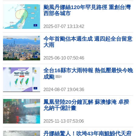
颱風丹娜絲120年罕見路徑 重創台灣
西部各城市
2025-07-07 13:13:42
今年首颱估本週生成 週四起全台留意
大雨
2025-06-10 07:50:46
全台16縣市大雨特報 熱低壓最快今晚
成颱
2024-08-07 19:04:36
鳳凰登陸20分鐘瓦解 蘇澳慘淹 卓揆
允納千億計畫
2025-11-13 07:53:06
丹娜絲驚人！吹垮43年南鯤鯓代天府