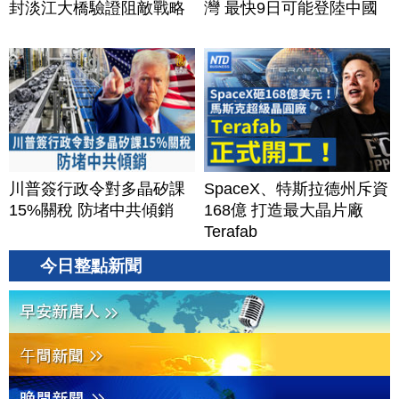
封淡江大橋驗證阻敵戰略
灣 最快9日可能登陸中國
川普簽行政令對多晶矽課
SpaceX、特斯拉德州斥資
15%關稅 防堵中共傾銷
168億 打造最大晶片廠
Terafab
今日整點新聞