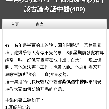
談古論今話中醫(409)
首頁
留言
有一名年過半百的主管說，因年關將近，業務量暴
增，他幾乎每天有做不完的事；3個星期前發覺右耳
經常耳鳴，好像有隻蟬在他耳邊，白天叫、晚上也
叫，害他無法專心工作，也難入眠。他曾到幾家耳
鼻喉科診所診治，一直無法改善。
這一集邀請到長庚醫院中醫部
蔡佩儒中醫師
來到現
場教大家如何防治耳鳴的問題。
本集內容主題如下：
1.耳鳴的定義