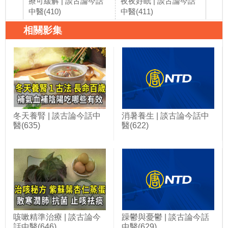
療可緩解 | 談古論今話
夜夜好眠 | 談古論今話
| 
中醫(410)
中醫(411)
相關影集
冬天養腎 | 談古論今話中
消暑養生 | 談古論今話中
醫(635)
醫(622)
咳嗽精準治療 | 談古論今
躁鬱與憂鬱 | 談古論今話
話中醫(646)
中醫(629)