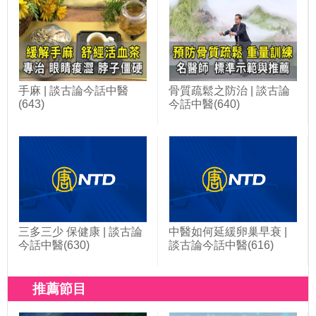
手麻 | 談古論今話中醫
骨質疏鬆之防治 | 談古論
(643)
今話中醫(640)
三多三少 保健康 | 談古論
中醫如何延緩卵巢早衰 |
今話中醫(630)
談古論今話中醫(616)
推薦節目