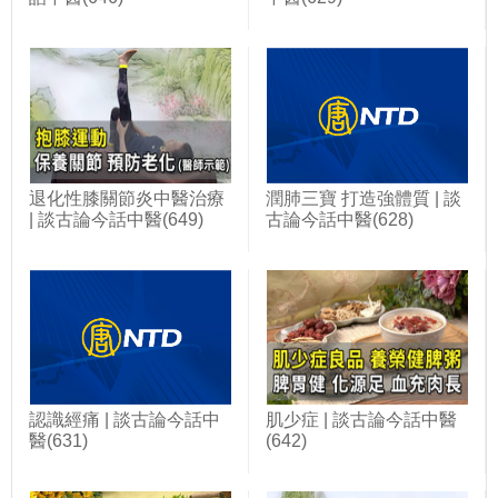
退化性膝關節炎中醫治療
潤肺三寶 打造強體質 | 談
| 談古論今話中醫(649)
古論今話中醫(628)
認識經痛 | 談古論今話中
肌少症 | 談古論今話中醫
醫(631)
(642)