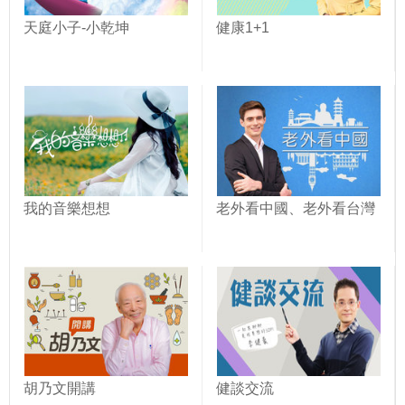
天庭小子-小乾坤
健康1+1
我的音樂想想
老外看中國、老外看台灣
胡乃文開講
健談交流