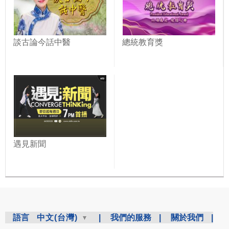
談古論今話中醫
總統教育獎
遇見新聞
語言
中文(台灣)
|
我們的服務
|
關於我們
|