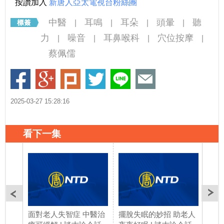
按讚加入
新唐人亞太電視台粉絲團
中醫
耳鳴
耳朵
頭暈
聽
|
|
|
|
力
噪音
耳鼻喉科
穴位按摩
|
|
|
|
蔡佩儒
2025-03-27 15:28:16
看下一集
面對老人失智症 中醫治
擺脫失眠的妙招 助老人
擊退