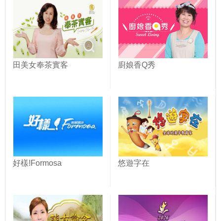
田美女奉茶實客
廚娘香Q秀
好樣!Formosa
悠遊字在