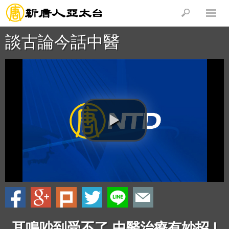
談古論今話中醫
耳鳴吵到受不了 中醫治療有妙招 |