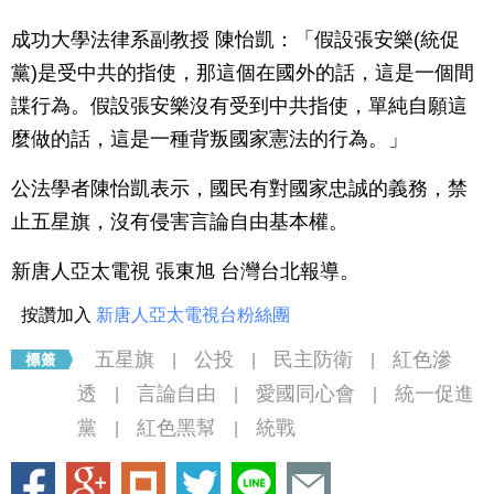
成功大學法律系副教授 陳怡凱：「假設張安樂(統促
黨)是受中共的指使，那這個在國外的話，這是一個間
諜行為。假設張安樂沒有受到中共指使，單純自願這
麼做的話，這是一種背叛國家憲法的行為。」
公法學者陳怡凱表示，國民有對國家忠誠的義務，禁
止五星旗，沒有侵害言論自由基本權。
新唐人亞太電視 張東旭 台灣台北報導。
按讚加入
新唐人亞太電視台粉絲團
五星旗
公投
民主防衛
紅色滲
|
|
|
透
言論自由
愛國同心會
統一促進
|
|
|
黨
紅色黑幫
統戰
|
|