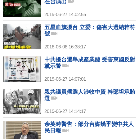
在台演出
2019-06-27 14:02:55
五星血旗擾台 立委：傷害大過納粹符
號
2018-06-08 16:38:17
中共擾台選舉成產業鏈 受害柬國反對
黨示警
2019-06-27 14:07:01
親共議員候選人涉收中資 幹部坦承賄
選
2019-06-27 14:14:17
余英時警告：部分台媒幾乎變中共人
民日報