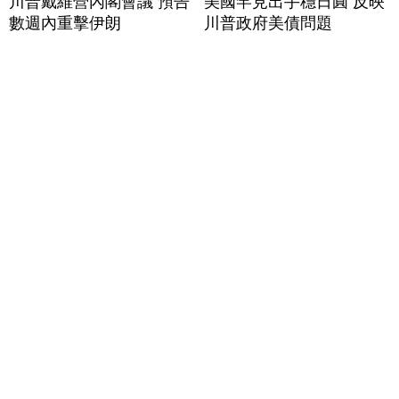
川普戴維營內閣會議 預告
美國罕見出手穩日圓 反映
數週內重擊伊朗
川普政府美債問題