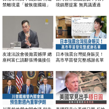
禁離境還「被恢復國籍」
境鎮壓提案 無異議通過
友達法說會後拋震撼彈 總
日本強震台灣挺身賑災！
座柯富仁請辭張博儀接任
高市早苗發完整感謝名單