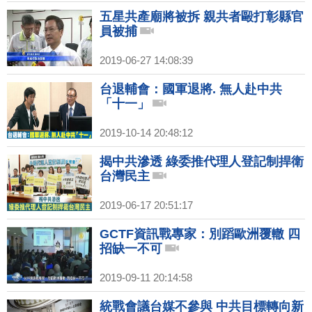
五星共產廟將被拆 親共者毆打彰縣官
員被捕
2019-06-27 14:08:39
台退輔會：國軍退將. 無人赴中共
「十一」
2019-10-14 20:48:12
揭中共滲透 綠委推代理人登記制捍衛
台灣民主
2019-06-17 20:51:17
GCTF資訊戰專家：別蹈歐洲覆轍 四
招缺一不可
2019-09-11 20:14:58
統戰會議台媒不參與 中共目標轉向新