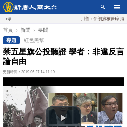
川普：伊朗擁核夢碎 海峽即將
首頁
›
新聞
›
要聞
專題
紅色黑幫
禁五星旗公投聽證 學者：非違反言
論自由
更新時間：2019-06-27 14:11:19