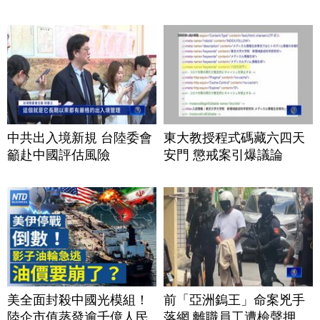
中共出入境新規 台陸委會
東大教授程式碼藏六四天
籲赴中國評估風險
安門 懲戒案引爆議論
美全面封殺中國光模組！
前「亞洲鎢王」命案兇手
陸企市值蒸發逾千億人民
落網 離職員工遭檢聲押