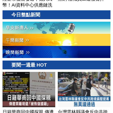
幣！AI資料中心供應鏈洗
牌？台灣喜迎轉單！成關
今日整點新聞
鍵樞紐？｜#財經新聞
│20260805 (三)
要聞一週最 HOT
日籍華商回中國探親 傳遭
台灣雲林縣議會反中共跨