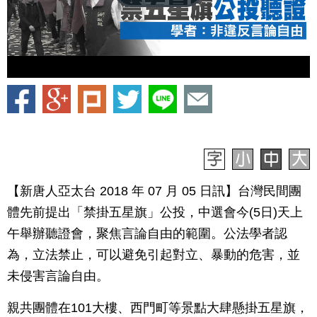
【新唐人亞太台 2018 年 07 月 05 日訊】台灣民間團
體先前提出「禁掛五星旗」公投，中選會今(5日)天上
午舉辦聽證會，聚焦言論自由的範圍。公法學者認
為，立法禁止，可以避免引起對立、暴動的危害，並
未侵害言論自由。
親共團體在101大樓、西門町等景點大肆懸掛五星旗，