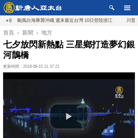
颱風白海豚襲沖繩 週末最近台灣 10日登陸浙江
川普預透露
首頁
›
新聞
›
地方
七夕放閃新熱點 三星鄉打造夢幻銀
河鵲橋
更新時間：2018-08-15 21:37:21