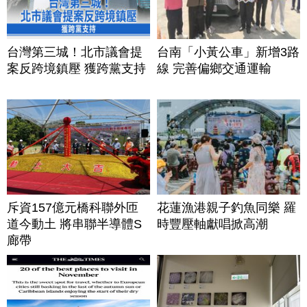
台灣第三城！北市議會提
台南「小黃公車」新增3路
案反跨境鎮壓 獲跨黨支持
線 完善偏鄉交通運輸
斥資157億元橋科聯外匝
花蓮漁港親子釣魚同樂 羅
道今動土 將串聯半導體S
時豐壓軸獻唱掀高潮
廊帶