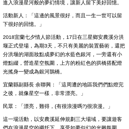
進入浪漫星河般的夢幻情境，讓新人留下美好回憶。
活動新人：「這邊的風景很好，而且一生一世可以留
下很好的回憶。」
2018宜蘭七夕情人節活動，17日在三星鄉安農溪分洪
堰正式登場，為期3天，不只有美麗的裝置藝術，還把
分洪堰的湖面妝點成夢幻的水藍色銀河，一旁還有小
燈點綴，營造星空氛圍，上方的粉紅色的拱橋搭配燈
光搖身一變成為銀河鵲橋。
宜蘭縣副縣長 余聯興：「這周遭的地區我們們點燈完
之後，就像星空一樣，非常漂亮。」
民眾：「漂亮，難得，(有很浪漫嗎?)很浪漫。」
這一場活動，以安農溪延伸規劃三大場域，要讓遊客
們在浪漫星空的襯托下，享受如夢似幻的光雕氛圍。