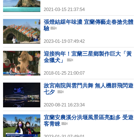
2021-03-15 21:37:54
張燈結綵年味濃 宜蘭傳藝走春搶先體
驗
2023-01-19 07:49:42
迎接狗年！宜蘭三星鄉製作巨大「黃
金獵犬」
2018-01-25 21:00:07
故宮南院與雲門共舞 無人機群飛閃遊
七夕
2020-08-21 16:23:34
宜蘭安農溪分洪堰風景區亮點多 受遊
客青睞
2023-01-31 07:49:01