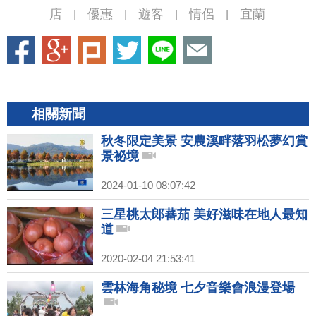
店
優惠
遊客
情侶
宜蘭
|
|
|
|
相關新聞
秋冬限定美景 安農溪畔落羽松夢幻賞
景祕境
2024-01-10 08:07:42
三星桃太郎蕃茄 美好滋味在地人最知
道
2020-02-04 21:53:41
雲林海角秘境 七夕音樂會浪漫登場