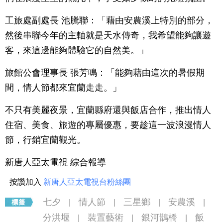
工旅處副處長 池騰聯：「藉由安農溪上特別的部分，
然後串聯今年的主軸就是天水傳奇，我希望能夠讓遊
客，來這邊能夠體驗它的自然美。」
旅館公會理事長 張芳鳴：「能夠藉由這次的暑假期
間，情人節都來宜蘭走走。」
不只有美麗夜景，宜蘭縣府還與飯店合作，推出情人
住宿、美食、旅遊的專屬優惠，要趁這一波浪漫情人
節，行銷宜蘭觀光。
新唐人亞太電視 綜合報導
按讚加入
新唐人亞太電視台粉絲團
七夕
情人節
三星鄉
安農溪
|
|
|
|
分洪堰
裝置藝術
銀河鵲橋
飯
|
|
|