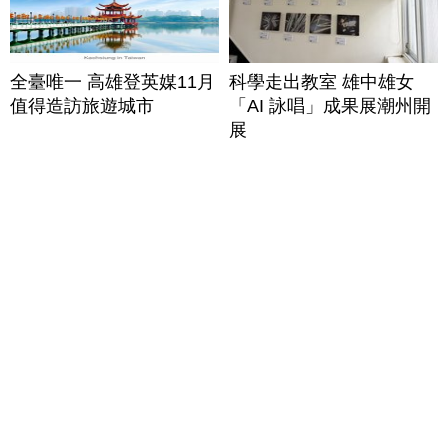
全臺唯一 高雄登英媒11月
科學走出教室 雄中雄女
值得造訪旅遊城市
「AI 詠唱」成果展潮州開
展