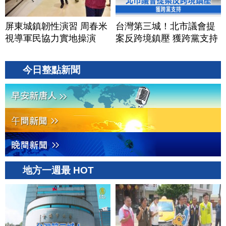
屏東城鎮韌性演習 周春米
台灣第三城！北市議會提
視導軍民協力實地操演
案反跨境鎮壓 獲跨黨支持
今日整點新聞
地方一週最 HOT