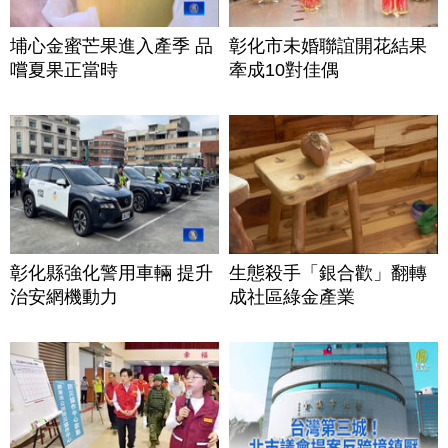
埔心金蜜芒果進入產季 品
彰化市未婚聯誼開花結果
嚐夏果正當時
牽成10對佳偶
彰化縣強化警用車輛 提升
生態殺手「銀合歡」翻轉
治安網機動力
成社區綠金產業