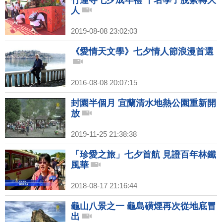
竹蓮寺七夕成年禮 千名學子脫絭轉大
人
2019-08-08 23:02:03
《愛情天文學》七夕情人節浪漫首選
2016-08-08 20:07:15
封園半個月 宜蘭清水地熱公園重新開
放
2019-11-25 21:38:38
「珍愛之旅」七夕首航 見證百年林鐵
風華
2018-08-17 21:16:44
龜山八景之一 龜島磺煙再次從地底冒
出