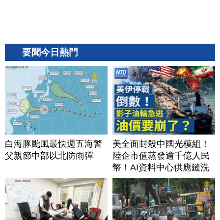
要聞今日熱門
白海豚颱風最快週五海警
美全面封殺中國光模組！
父親節中部以北防雨彈
陸企市值蒸發逾千億人民
幣！AI資料中心供應鏈洗
牌？台灣喜迎轉單！成關
鍵樞紐？｜#財經新聞
│20260805 (三)