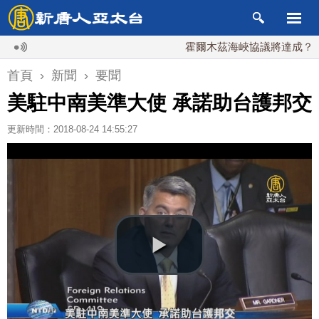
霍爾木茲海峽協議將達成？伊朗傳
首頁
›
新聞
›
要聞
美駐中南美準大使 承諾助台護邦交
更新時間：2018-08-24 14:55:27