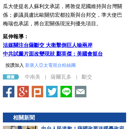
瓜大使提名人蘇利文承諾，將敦促尼國維持與台灣關
係；參議員盧比歐關切宏都拉斯與台邦交，準大使巴
梅瑞也承諾，將台宏關係現況列優先項目。
延伸報導：
法媒關注台薩斷交 大衛擊倒巨人喻兩岸
中共試圖片面改變現狀 酈英傑：美國會挺台
按讚加入
新唐人亞太電視台粉絲團
中南美
薩爾瓦多
斷交
|
|
相關新聞
向台人民道歉！薩國政要送暖轟政府