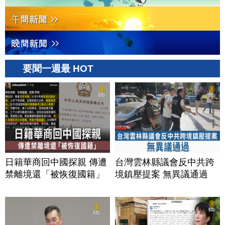
要聞一週最 HOT
日籍華商回中國探親 傳遭
台灣雲林縣議會反中共跨
禁離境還「被恢復國籍」
境鎮壓提案 無異議通過