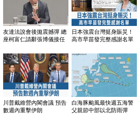
友達法說會後拋震撼彈 總
日本強震台灣挺身賑災！
座柯富仁請辭張博儀接任
高市早苗發完整感謝名單
川普戴維營內閣會議 預告
白海豚颱風最快週五海警
數週內重擊伊朗
父親節中部以北防雨彈