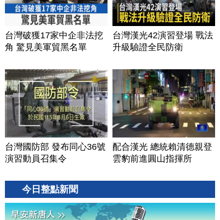
台灣破獲17家中企非法挖
台灣漢光42演習登場 戰法
角 驚見美軍貿黑名單
升級驗證全民防衛
台灣國防部 發布同心36號
配合漢光 總統賴清德親登
演習動員召集令
雲豹前進圓山指揮所
今日整點新聞