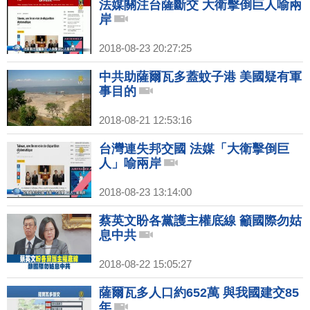
法媒關注台薩斷交 大衛擊倒巨人喻兩
岸
2018-08-23 20:27:25
中共助薩爾瓦多蓋蚊子港 美國疑有軍
事目的
2018-08-21 12:53:16
台灣連失邦交國 法媒「大衛擊倒巨
人」喻兩岸
2018-08-23 13:14:00
蔡英文盼各黨護主權底線 籲國際勿姑
息中共
2018-08-22 15:05:27
薩爾瓦多人口約652萬 與我國建交85
年