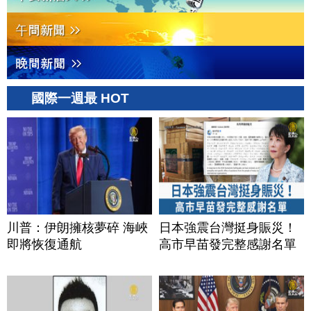
國際一週最 HOT
川普：伊朗擁核夢碎 海峽
日本強震台灣挺身賑災！
即將恢復通航
高市早苗發完整感謝名單