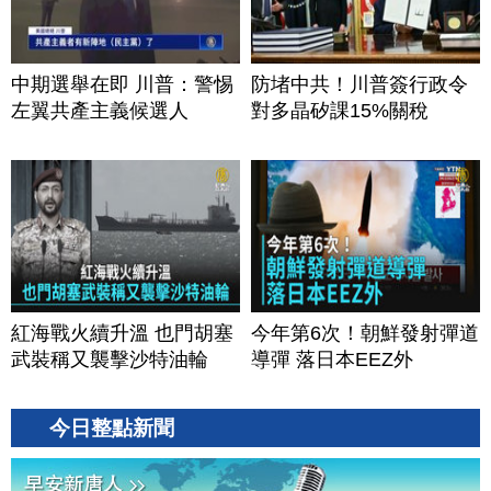
中期選舉在即 川普：警惕
防堵中共！川普簽行政令
左翼共產主義候選人
對多晶矽課15%關稅
紅海戰火續升溫 也門胡塞
今年第6次！朝鮮發射彈道
武裝稱又襲擊沙特油輪
導彈 落日本EEZ外
今日整點新聞