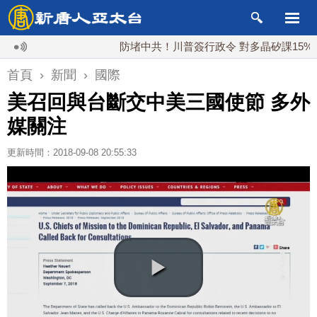
防堵中共！川普簽行政令 對多晶矽課15%關稅
首頁
›
新聞
›
國際
美召回與台斷交中美三國使節 多外
媒關注
更新時間：2018-09-08 20:55:33