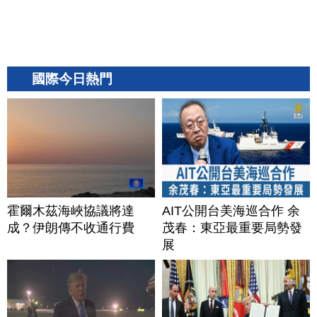
國際今日熱門
霍爾木茲海峽協議將達
AIT公開台美海巡合作 余
成？伊朗傳不收通行費
茂春：東亞最重要局勢發
展