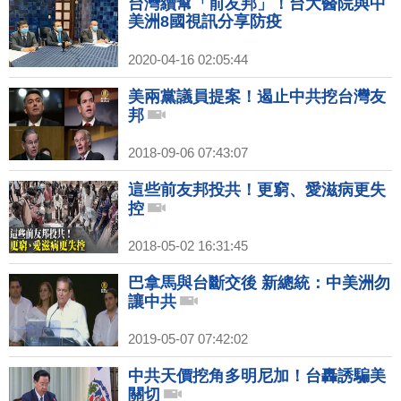
台灣續幫「前友邦」！台大醫院與中
美洲8國視訊分享防疫
2020-04-16 02:05:44
美兩黨議員提案！遏止中共挖台灣友
邦
2018-09-06 07:43:07
這些前友邦投共！更窮、愛滋病更失
控
2018-05-02 16:31:45
巴拿馬與台斷交後 新總統：中美洲勿
讓中共
2019-05-07 07:42:02
中共天價挖角多明尼加！台轟誘騙美
關切