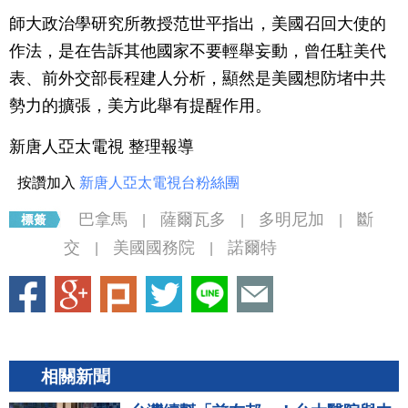
師大政治學研究所教授范世平指出，美國召回大使的
作法，是在告訴其他國家不要輕舉妄動，曾任駐美代
表、前外交部長程建人分析，顯然是美國想防堵中共
勢力的擴張，美方此舉有提醒作用。
新唐人亞太電視 整理報導
按讚加入
新唐人亞太電視台粉絲團
巴拿馬
薩爾瓦多
多明尼加
斷
|
|
|
交
美國國務院
諾爾特
|
|
相關新聞