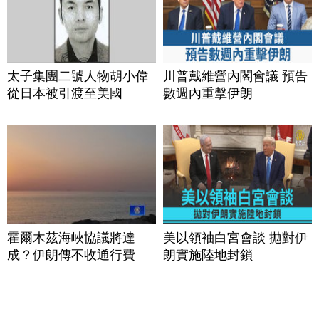
太子集團二號人物胡小偉
川普戴維營內閣會議 預告
從日本被引渡至美國
數週內重擊伊朗
霍爾木茲海峽協議將達
美以領袖白宮會談 拋對伊
成？伊朗傳不收通行費
朗實施陸地封鎖