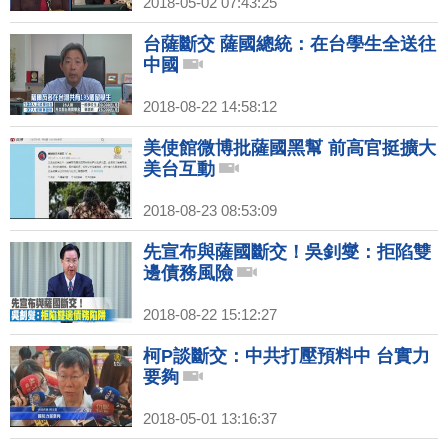
2018-05-02 07:43:25
台薩斷交 薩國總統：在台學生全送往
中國
2018-08-22 14:58:12
美使館微博批薩國黑幫 前高官挺擴大
美台互動
2018-08-23 08:53:09
先宣布與薩國斷交！吳釗燮：拒陷雙
邊債務風險
2018-08-22 15:12:27
柯P談斷交：中共打壓預料中 台實力
要夠
2018-05-01 13:16:37