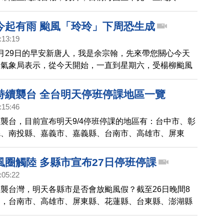
颱風論壇》表示，8號颱風范斯高，登陸南韓，但結構已
減弱；10號颱風柯羅莎將會不斷變強變胖，但預估將往
今起有雨 颱風「玲玲」下周恐生成
9號颱風利奇馬則是唯一對台灣有威脅的，將在周四、五
:13:19
過。目前資料顯示，預計8日父親節，到9日，是 利奇馬
月29日的早安新唐人，我是余宗翰，先來帶您關心今天
顯的時段，10日颱風雖漸離開，但中南部仍須防範豪大
。氣象局表示，從今天開始，一直到星期六，受楊柳颱風
做好防颱準備。
響，東半部及南台灣，將出現短暫陣雨或雷雨，尤其週
氣最多。另外，颱風「玲玲」可能會在下週生成，但是對
持續襲台 全台明天停班停課地區一覽
，還有待後續觀察。帶您一起來看到國際媒體重要訊息。
:15:46
襲台，目前宣布明天9/4停班停課的地區有：台中市、彰
縣、南投縣、嘉義市、嘉義縣、台南市、高雄市、屏東
、台東縣、澎湖縣、連江縣、金門縣。
風圈觸陸 多縣市宣布27日停班停課
:05:22
襲台灣，明天各縣市是否會放颱風假？截至26日晚間8
定，台南市、高雄市、屏東縣、花蓮縣、台東縣、澎湖縣
班、停止上課；金門縣27日上午正常上班上課，下午停班