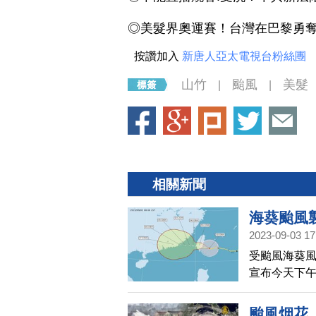
◎美髮界奧運賽！台灣在巴黎勇奪
按讚加入
新唐人亞太電視台粉絲團
山竹
颱風
美髮
|
|
相關新聞
海葵颱風
2023-09-03 17
受颱風海葵風
宣布今天下
市政府、嘉
颱風烟花