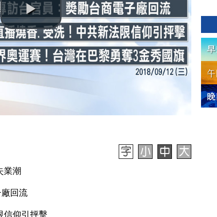
失業潮
子廠回流
限信仰引抨擊