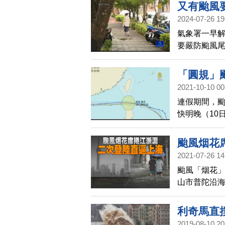
停課。
又有颱風
2024-07-26 19
氣象署一早
要嚴防颱風
天氣型態，
面上，又有
「圓規」
一、二最靠
2021-10-10 00
連假期間，
快明晚（10
颱風烟花
2021-07-26 14
颱風「烟花」
山市普陀沿
出現水災。
消息，7月2
利奇馬直撲
近最大風力1
2019-08-10 20