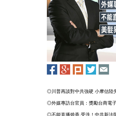
◎川普再談對中共強硬 小摩估陸
◎外媒專訪台官員：獎勵台商電
◎不能直播燒香.受洗！中共新法