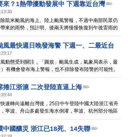
要來？1熱帶擾動發展中 下週靠近台灣
:13:30
解除凱米颱風的海上、陸上颱風警報，不過中南部民眾仍
尾帶來的雨勢，預計明、後兩天將慢慢恢復到午後雷雨的
但天氣仍然不太穩定。只是凱米前腳剛走，菲律賓東方海
一個熱帶系統、不排除短時間內就會生成台灣，預計下週
颱風最快週日晚發海警 下週一、二最近台
近台灣。
:29:17
颱風動態受到關注，「圓規」颱風生成，氣象局表示，最
日）有機會發布海上警報，也不排除發布陸警的可能性。
席捲江浙滬 二次登陸直逼上海
:39:44
快速轉向遠離台灣後，25日中午登陸中國大陸浙江省舟
海，寧波、舟山多處發生海水倒灌，寧波、杭州部分地區
正值天文大潮期，烟花緩慢行進徘徊在江浙一帶；據當局
6日約9點50分在浙江嘉興平湖市沿海第二次登陸，中心附
中國釀災 浙江已18死、14失聯
0級。寧波、紹興、杭州、湖州、上海等地出現暴雨。江
:37:28