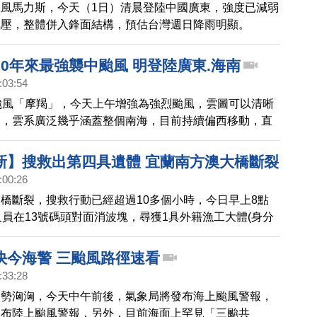
風馬力斯，今天（1日）清晨登陸中國廣東，強度已減弱
氣壓，整體併入鋒面結構，預估台灣週日降雨明顯。
0年來最強襲中颱風 明登陸廣東.海南
:03:54
颱風「摩羯」，今天上午增強為強烈颱風，雲圖可以清晰
眼，雲系廣泛幾乎涵蓋整個南海，目前持續偏西移動，直
對廣東、海南島一帶構成嚴重威脅，可能成為10年來登
強颱風。
新】搜救出第四具遺體 宜蘭南方澳大橋斷裂
:00:26
據
橋斷裂，搜救行動已經超過10多個小時，今日早上8點
人員在13號碼頭對面消波塊，尋獲1具外籍漁工大體(身分
蘇澳榮民總醫院，尚有2名失聯外籍漁工持續搜尋中。
快今海警 三颱風路徑速看
:33:28
來勢洶洶，今天中午前後，氣象局將發布海上颱風警報，
發布陸上颱風警報，另外，目前海面上罕見「三颱共