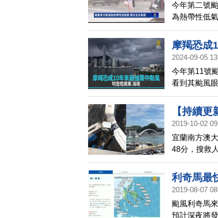
今年第二號颱
為熱帶性低
摩羯恐成1
2024-09-05 13
今年第11號
看到其颱風
撲雷州半島，
陸中國的最
【持續更
2019-10-02 09
將保全證
宜蘭南方澳大
48分，搜救
確認中) 送
利奇馬最
2019-08-07 08
颱風利奇馬
預計深夜將