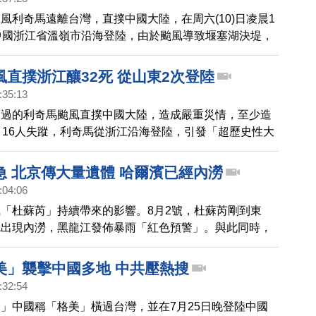
省、上海市受到烟花襲擊的損毀情況嚴重；預計後續影響
風利奇馬遠離台灣，直撲中國大陸，在周六(10)日凌晨1
區。當局稱，浙江撤離165萬人，上海撤離36.2萬人；
中國浙江省溫嶺市沿海登陸，由於颱風導致堰塞湖決堤，
杭州及上海的機場有大量航班停駛，上海的地鐵及滬杭高
死14人失蹤。
開
直撲浙江釀32死 從山東2次登陸
:35:13
而過的利奇馬颱風直撲中國大陸，造成嚴重災情，至少造
，16人失蹤，利奇馬從浙江沿海登陸，引發「超歷史性大
海全市都被大水淹沒，古城區一片汪洋。
急 北京傳大量遺體 哈爾濱已經內澇
:04:06
「杜蘇芮」持續帶來的影響。8月2號，杜蘇芮剛到東
就出現內澇，黑龍江發佈暴雨「紅色預警」。與此同時，
洪，導致河北的淹水面積，持續擴大。
美」襲擊中國多地 中共壓熱搜
:32:54
」中國稱「格美」橫過台灣，並在7月25日晚登陸中國