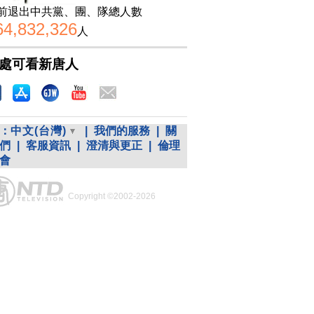
前退出中共黨、團、隊總人數
64,832,326
人
處可看新唐人
：
中文(台灣)
|
我們的服務
|
關
們
|
客服資訊
|
澄清與更正
|
倫理
會
Copyright ©2002-2026