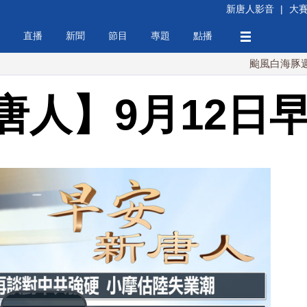
新唐人影音
|
大
直播
新聞
節目
專題
點播
颱風白海豚週末最接
唐人】9月12日