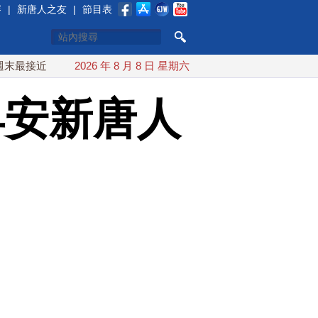
賽
|
新唐人之友
|
節目表
近台灣 最快9日可能登陸中國
2026 年 8 月 8 日 星期六
台灣漢光首結合城鎮演習 AIT
早安新唐人