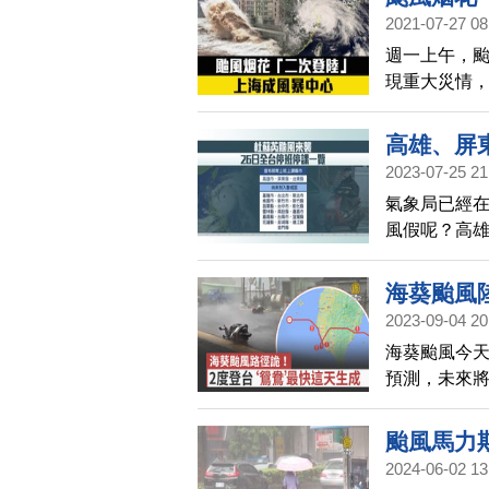
2021-07-27 08
週一上午，
現重大災情
高雄、屏
2023-07-25 21
氣象局已經
風假呢？高雄
上課。而其
常上課。
海葵颱風
2023-09-04 20
海葵颱風今
預測，未來
傍晚解除，
颱風馬力
2024-06-02 13