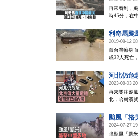
蘇省、浙江
再來看到，颱
華東大部分地
時45分，在
26日，包含
造成至少18
鐵等都有停
利奇馬颱風
2019-08-12 08
跟台灣擦身
成32人死亡
洪水」，臨
河北仍危
2023-08-03 20
再來關注颱風
北，哈爾濱
中共官方洩
颱風「格
2024-07-27 19
強颱風「凱米