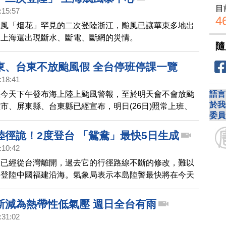
目
:15:57
4
颱風「烟花」罕見的二次登陸浙江，颱風已讓華東多地出
，上海還出現斷水、斷電、斷網的災情。
隨
東、台東不放颱風假 全台停班停課一覽
:18:41
語言
在今天下午發布海上陸上颱風警報，至於明天會不會放颱
於我
市、屏東縣、台東縣已經宣布，明日(26日)照常上班、
委員
餘縣市也都宣布，因未列入警戒區域，明天照常上班、照
陸徑詭！2度登台 「鴛鴦」最快5日生成
:10:42
天已經從台灣離開，過去它的行徑路線不斷的修改，難以
將登陸中國福建沿海。氣象局表示本島陸警最快將在今天
海警最快將在明天下半天解除。
斯減為熱帶性低氣壓 週日全台有雨
:31:02