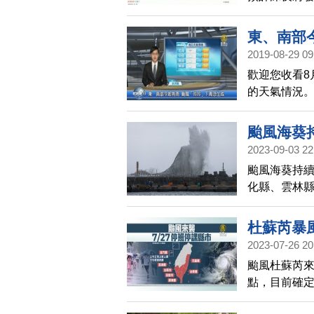
舞」，《台灣
被破壞，急遽
東、南部
日本方向走；
2019-08-29 09
從台灣附近通
歡迎您收看8
颱風影響最明
的天氣情況
雨，請提前
外圍環流影
五、週六水
颱風海葵
台灣的影響
2023-09-03 22
颱風海葵持續
化縣、雲林
縣、花蓮縣
杜蘇芮暴
2023-07-26 20
颱風杜蘇芮來
點，目前確
27日停止上