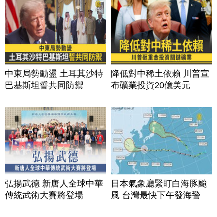
中東局勢動盪 土耳其沙特
降低對中稀土依賴 川普宣
巴基斯坦誓共同防禦
布礦業投資20億美元
弘揚武德 新唐人全球中華
日本氣象廳緊盯白海豚颱
傳統武術大賽將登場
風 台灣最快下午發海警