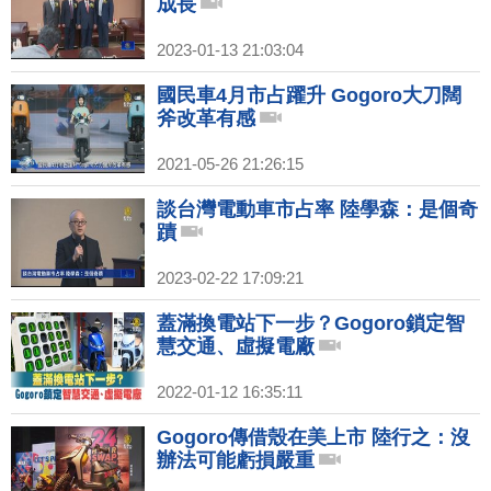
成長
2023-01-13 21:03:04
國民車4月市占躍升 Gogoro大刀闊
斧改革有感
2021-05-26 21:26:15
談台灣電動車市占率 陸學森：是個奇
蹟
2023-02-22 17:09:21
蓋滿換電站下一步？Gogoro鎖定智
慧交通、虛擬電廠
2022-01-12 16:35:11
Gogoro傳借殼在美上市 陸行之：沒
辦法可能虧損嚴重