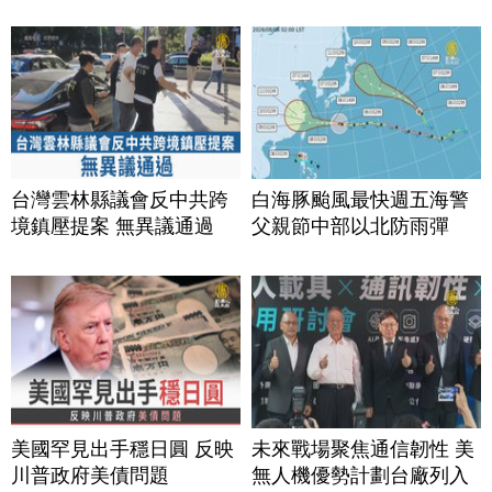
台灣雲林縣議會反中共跨
白海豚颱風最快週五海警
境鎮壓提案 無異議通過
父親節中部以北防雨彈
美國罕見出手穩日圓 反映
未來戰場聚焦通信韌性 美
川普政府美債問題
無人機優勢計劃台廠列入