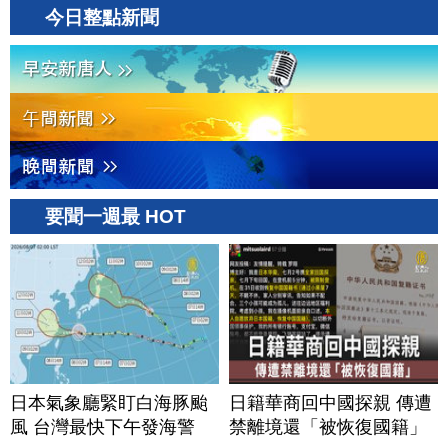
今日整點新聞
要聞一週最 HOT
日本氣象廳緊盯白海豚颱
日籍華商回中國探親 傳遭
風 台灣最快下午發海警
禁離境還「被恢復國籍」