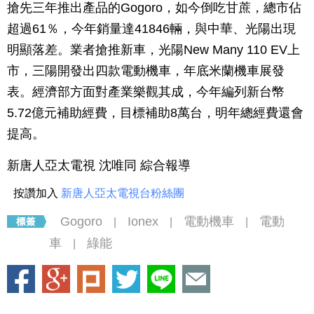
搶先三年推出產品的Gogoro，如今倒吃甘蔗，總市佔
超過61％，今年銷量達41846輛，與中華、光陽出現
明顯落差。業者搶推新車，光陽New Many 110 EV上
市，三陽開發出四款電動機車，年底米蘭機車展發
表。經濟部方面對產業樂觀其成，今年編列新台幣
5.72億元補助經費，目標補助8萬台，明年總經費還會
提高。
新唐人亞太電視 沈唯同 綜合報導
按讚加入
新唐人亞太電視台粉絲團
Gogoro
Ionex
電動機車
電動
|
|
|
車
綠能
|