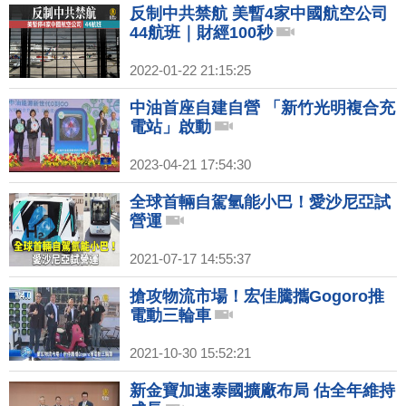
反制中共禁航 美暫4家中國航空公司
44航班｜財經100秒
2022-01-22 21:15:25
中油首座自建自營 「新竹光明複合充
電站」啟動
2023-04-21 17:54:30
全球首輛自駕氫能小巴！愛沙尼亞試
營運
2021-07-17 14:55:37
搶攻物流市場！宏佳騰攜Gogoro推
電動三輪車
2021-10-30 15:52:21
新金寶加速泰國擴廠布局 估全年維持