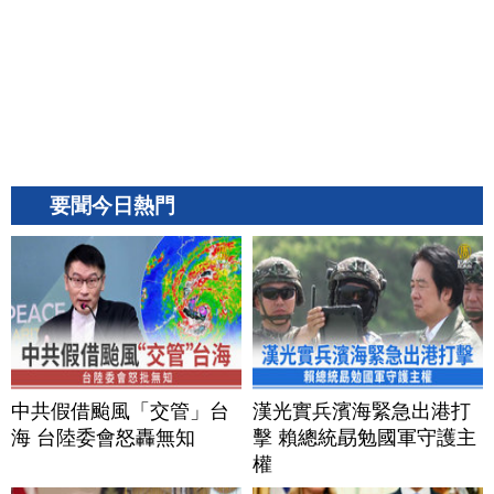
要聞今日熱門
中共假借颱風「交管」台
漢光實兵濱海緊急出港打
海 台陸委會怒轟無知
擊 賴總統勗勉國軍守護主
權