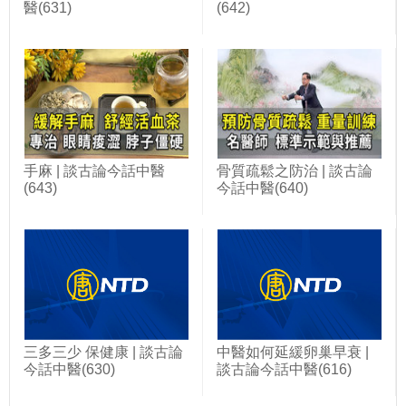
醫(631)
(642)
手麻 | 談古論今話中醫
骨質疏鬆之防治 | 談古論
(643)
今話中醫(640)
三多三少 保健康 | 談古論
中醫如何延緩卵巢早衰 |
今話中醫(630)
談古論今話中醫(616)