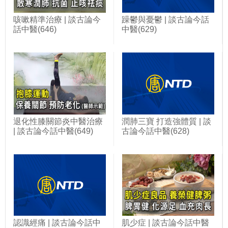
咳嗽精準治療 | 談古論今
躁鬱與憂鬱 | 談古論今話
話中醫(646)
中醫(629)
退化性膝關節炎中醫治療
潤肺三寶 打造強體質 | 談
| 談古論今話中醫(649)
古論今話中醫(628)
認識經痛 | 談古論今話中
肌少症 | 談古論今話中醫