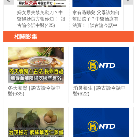
婦女尿失禁免動刀？中
家有過動兒 父母該如何
眨眼
醫絕妙良方報你知！| 談
幫助孩子？中醫治療有
不是
古論今話中醫(425)
法寶！ | 談古論今話中
療妥
醫(426)
話中醫
相關影集
冬天養腎 | 談古論今話中
消暑養生 | 談古論今話中
醫(635)
醫(622)