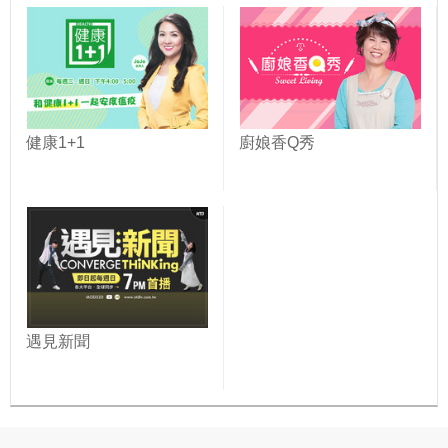
健康1+1
廚娘香Q秀
遇見新聞