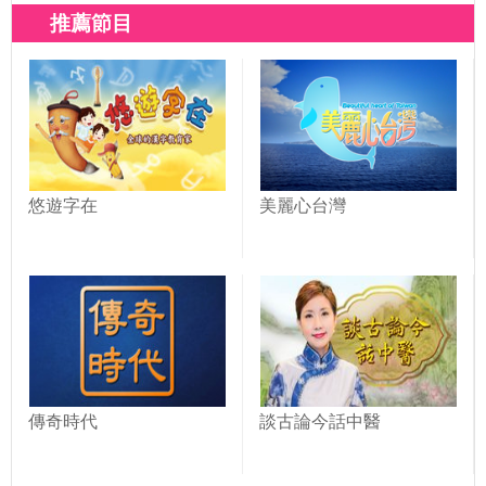
推薦節目
悠遊字在
美麗心台灣
傳奇時代
談古論今話中醫