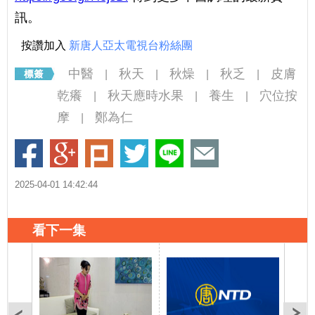
訊。
按讚加入
新唐人亞太電視台粉絲團
中醫
秋天
秋燥
秋乏
皮膚
|
|
|
|
乾癢
秋天應時水果
養生
穴位按
|
|
|
摩
鄭為仁
|
2025-04-01 14:42:44
看下一集