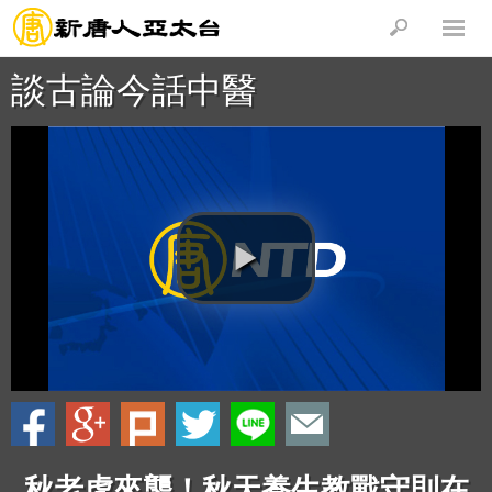
談古論今話中醫
秋老虎來襲！秋天養生教戰守則在