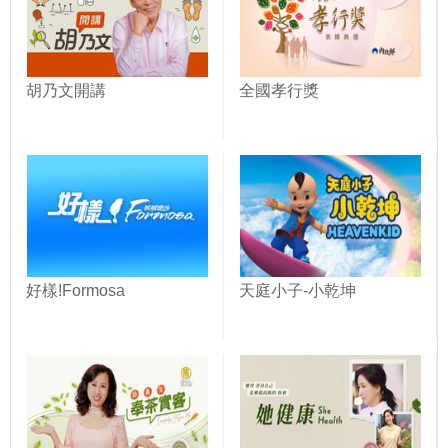
胡乃文開講
全國孝行獎
好樣!Formosa
天庭小子-小乾坤