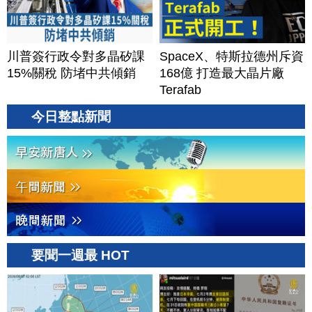
川普簽行政令對多晶矽課
SpaceX、特斯拉德州斥資
15%關稅 防堵中共傾銷
168億 打造最大晶片廠
Terafab
今日整點新聞
要聞一週最 HOT