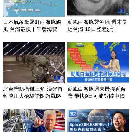
日本氣象廳緊盯白海豚颱
颱風白海豚襲沖繩 週末最
風 台灣最快下午發海警
近台灣 10日登陸浙江
北台灣防衛鐵三角 漢光首
颱風白海豚週末最接近台
封淡江大橋驗證阻敵戰略
灣 最快9日可能登陸中國