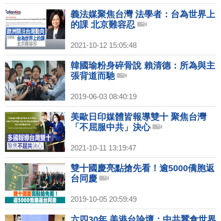
義法媒聚焦台灣 法學者：台為世界上
的課 北京難容忍
2021-10-12 15:05:48
韓國瑜粉身碎骨說 賴清德：所為與主
張背道而馳
2019-06-03 08:40:19
美歐日印媒體皆報導雙十 聚焦台灣
「不屈服中共」決心
2021-10-11 13:19:47
雙十國慶亮點搶先看！逾5000僑胞返
台同慶
2019-10-05 20:59:49
六四30年 美港台論壇：中共蠶食世界