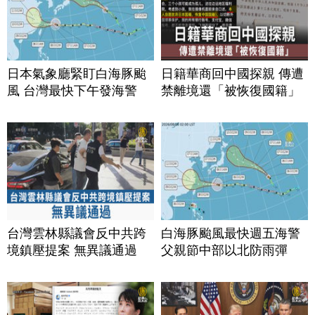
日本氣象廳緊盯白海豚颱
日籍華商回中國探親 傳遭
風 台灣最快下午發海警
禁離境還「被恢復國籍」
台灣雲林縣議會反中共跨
白海豚颱風最快週五海警
境鎮壓提案 無異議通過
父親節中部以北防雨彈