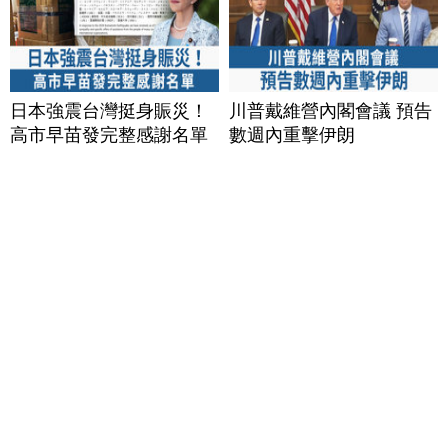
日本強震台灣挺身賑災！
川普戴維營內閣會議 預告
高市早苗發完整感謝名單
數週內重擊伊朗