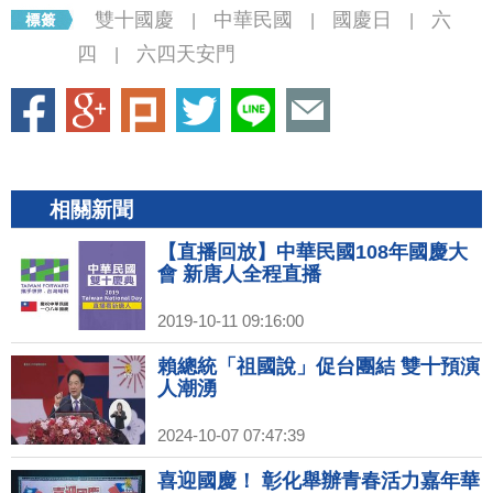
雙十國慶
中華民國
國慶日
六
|
|
|
四
六四天安門
|
相關新聞
【直播回放】中華民國108年國慶大
會 新唐人全程直播
2019-10-11 09:16:00
賴總統「祖國說」促台團結 雙十預演
人潮湧
2024-10-07 07:47:39
喜迎國慶！ 彰化舉辦青春活力嘉年華