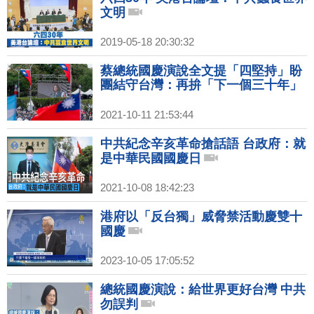
文明
2019-05-18 20:30:32
蔡總統國慶演說全文提「四堅持」盼
團結守台灣：再拚「下一個三十年」
2021-10-11 21:53:44
中共紀念辛亥革命搶話語 台政府：就
是中華民國國慶日
2021-10-08 18:42:23
港府以「反台獨」威脅禁活動慶雙十
國慶
2023-10-05 17:05:52
總統國慶演說：給世界更好台灣 中共
勿誤判