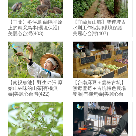
【宜蘭】冬候鳥 蘭陽平原
【宜蘭員山鄉】雙連埤古
上的精采鳥事|環境保護|
水圳工作假期|環境保護|
美麗心台灣(403)
美麗心台灣(407)
【南投魚池】野生の張 原
【台南麻豆＋雲林古坑】
始山林味的山茶|有機無
無毒蘆筍＋古坑特色農場
毒|美麗心台灣(422)
餐廳|有機無毒|美麗心台
灣(394)