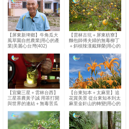
【屏東新埤鄉】牛角瓜大
【雲林古坑＋屏東枋寮】
風草園自然農業|用心的產
麵包師傅夫婦的無毒柳丁
業|美麗心台灣(402)
＋斜槓辣漢戴輝榮|用心的
產業|美麗心台灣(401)
【宜蘭三星＋雲林台西】
【台東知本＋太麻里】追
三星茶農黃子誠 用茶打開
花賞美景 從台東知本到太
與世界的連結＋無毒苦瓜
麻里金針山的轉變|用心的
農林弘仁 微生物菌栽培產
產業|美麗心台灣(391)
量增三倍|用心的產業|美
麗心台灣(427)