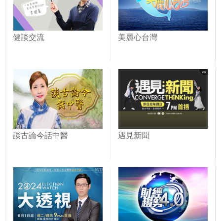
健談交流
美麗心台灣
談古論今話中醫
遇見新聞