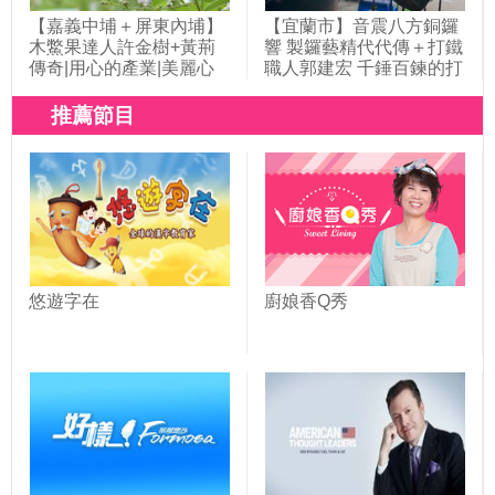
【嘉義中埔＋屏東內埔】
【宜蘭市】音震八方銅鑼
木鱉果達人許金樹+黃荊
響 製鑼藝精代代傳＋打鐵
傳奇|用心的產業|美麗心
職人郭建宏 千錘百鍊的打
台灣(395)
鐵人生|用心的產業|美麗
心台灣(425)
推薦節目
悠遊字在
廚娘香Q秀