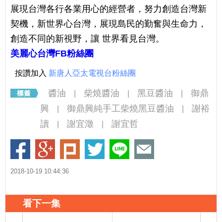
展現台灣各行各業用心的經營者，努力創造台灣新
契機，新世界心台灣，展現島民的勤奮與生命力，
創造不同的新視野，讓 世界看見台灣。
美麗心台灣FB粉絲團
按讚加入
新唐人亞太電視台粉絲團
醬油
柴燒醬油
黑豆醬油
御鼎
|
|
|
興
御鼎興純手工柴燒黑豆醬油
謝裕
|
|
讀
謝宜澂
謝宜哲
|
|
2018-10-19 10:44:36
看下一集