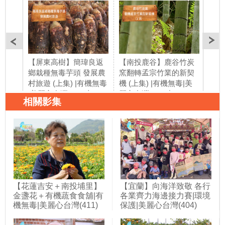
【屏東高樹】簡瑋良返
【南投鹿谷】鹿谷竹炭
【南
鄉栽種無毒芋頭 發展農
窯翻轉孟宗竹業的新契
窯翻
村旅遊 (上集) |有機無毒
機 (上集) |有機無毒|美
機 
|美麗心台灣(180)上
麗心台灣(180)中
麗心
相關影集
【花蓮吉安＋南投埔里】
【宜蘭】向海洋致敬 各行
金盞花＋有機蔬食食舖|有
各業齊力海邊接力賽|環境
機無毒|美麗心台灣(411)
保護|美麗心台灣(404)