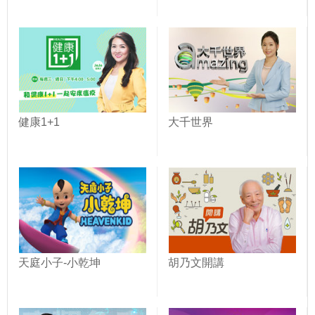
健康1+1
大千世界
天庭小子-小乾坤
胡乃文開講