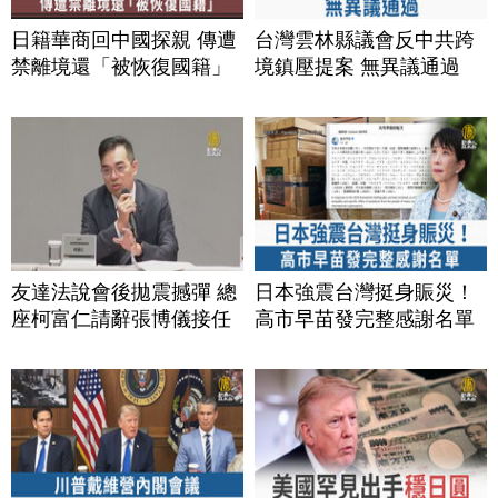
日籍華商回中國探親 傳遭
台灣雲林縣議會反中共跨
禁離境還「被恢復國籍」
境鎮壓提案 無異議通過
友達法說會後拋震撼彈 總
日本強震台灣挺身賑災！
座柯富仁請辭張博儀接任
高市早苗發完整感謝名單