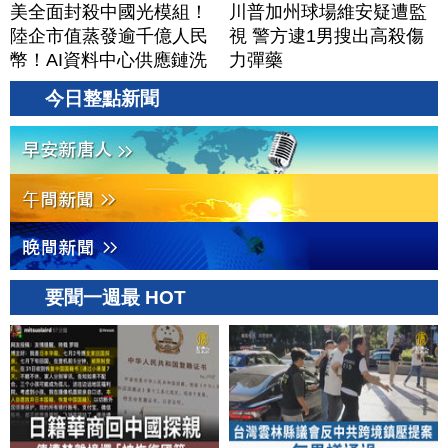
美全面封殺中國光模組！
川普加州球場維安疑遭監
陸企市值蒸發逾千億人民
視 警方逮1男搜出高殺傷
幣！AI資料中心供應鏈洗
力彈藥
牌？台灣喜迎轉單！成關
今日整點新聞
鍵樞紐？｜#財經新聞
│20260805 (三)
要聞一週最 HOT