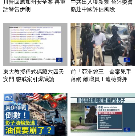
川普回應加州安全案 再重
中共出入境新規 台陸委會
話警告伊朗
籲赴中國評估風險
東大教授程式碼藏六四天
前「亞洲鎢王」命案兇手
安門 懲戒案引爆議論
落網 離職員工遭檢聲押