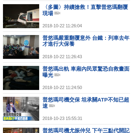
〈多圖〉持續搶救！直擊普悠瑪翻覆
現場
2018-10-22 11:26:04
普悠瑪嚴重翻覆意外 台鐵：列車去年
才進行大保養
2018-10-22 11:26:43
普悠瑪出軌 車廂內民眾驚恐自救畫面
曝光
2018-10-22 11:24:50
普悠瑪司機交保 坦承關ATP不知已超
速
2018-10-23 15:55:31
普悠瑪司機尤振仲兒 下午三點代開記