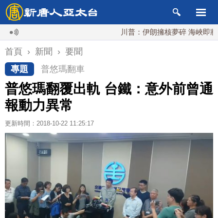
川普：伊朗擁核夢碎 海峽即將恢復
首頁
›
新聞
›
要聞
專題
普悠瑪翻車
普悠瑪翻覆出軌 台鐵：意外前曾通
報動力異常
更新時間：2018-10-22 11:25:17