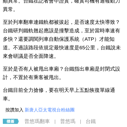
顯異常。台鐵在記者會中證實，確實司機有通報動力
異常。
至於列車翻車連鐵軌都被拔起，是否速度太快導致？
台鐵研判鐵軌翹起應該是撞擊造成，至於當時車速有
多快？還要調閱列車自動保護系統（ATP）才能知
道。不過該路段依規定最快速度是65公里，台鐵說未
來會研議是否全面降速。
至於是否有人被甩出車廂？台鐵指出車廂是封閉式設
計，不置於有乘客被甩出。
台鐵目前全力搶修，要在明天早上五點恢復單線通
車。
按讚加入
新唐人亞太電視台粉絲團
普悠瑪翻車
普悠瑪
台鐵
|
|