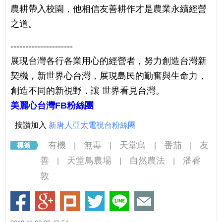
農耕帶入校園，他相信友善耕作才是農業永續經營
之道。
---------------------
展現台灣各行各業用心的經營者，努力創造台灣新
契機，新世界心台灣，展現島民的勤奮與生命力，
創造不同的新視野，讓 世界看見台灣。
美麗心台灣FB粉絲團
按讚加入
新唐人亞太電視台粉絲團
有機
無毒
天堂鳥
番茄
友
|
|
|
|
善
天堂鳥農場
自然農法
潘睿
|
|
|
敦