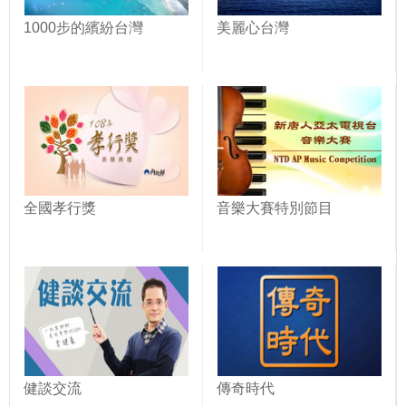
1000步的繽紛台灣
美麗心台灣
全國孝行獎
音樂大賽特別節目
健談交流
傳奇時代