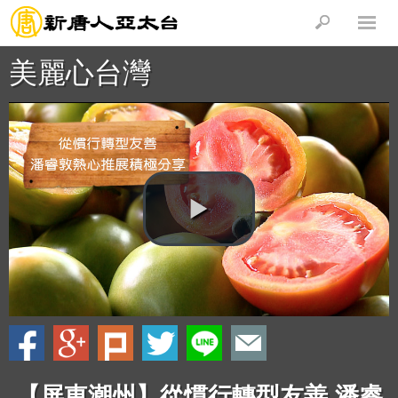
美麗心台灣
【屏東潮州】從慣行轉型友善 潘睿