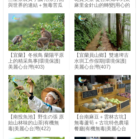
與世界的連結＋無毒苦瓜
麻里金針山的轉變|用心的
農林弘仁 微生物菌栽培產
產業|美麗心台灣(391)
量增三倍|用心的產業|美
麗心台灣(427)
【宜蘭】冬候鳥 蘭陽平原
【宜蘭員山鄉】雙連埤古
上的精采鳥事|環境保護|
水圳工作假期|環境保護|
美麗心台灣(403)
美麗心台灣(407)
【南投魚池】野生の張 原
【台南麻豆＋雲林古坑】
始山林味的山茶|有機無
無毒蘆筍＋古坑特色農場
毒|美麗心台灣(422)
餐廳|有機無毒|美麗心台
灣(394)