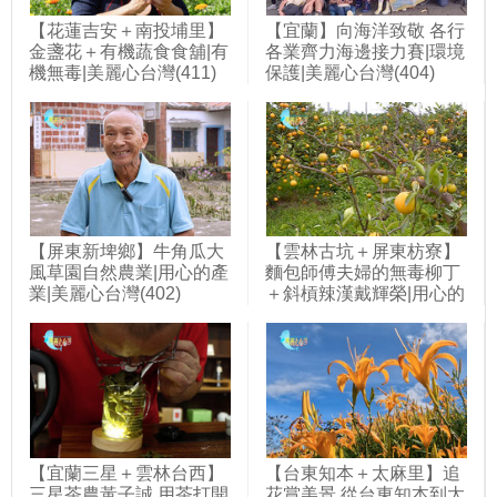
【花蓮吉安＋南投埔里】
【宜蘭】向海洋致敬 各行
金盞花＋有機蔬食食舖|有
各業齊力海邊接力賽|環境
機無毒|美麗心台灣(411)
保護|美麗心台灣(404)
【屏東新埤鄉】牛角瓜大
【雲林古坑＋屏東枋寮】
風草園自然農業|用心的產
麵包師傅夫婦的無毒柳丁
業|美麗心台灣(402)
＋斜槓辣漢戴輝榮|用心的
產業|美麗心台灣(401)
【宜蘭三星＋雲林台西】
【台東知本＋太麻里】追
三星茶農黃子誠 用茶打開
花賞美景 從台東知本到太