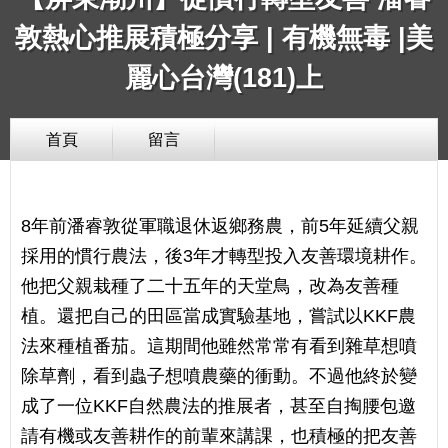
敦熱心推展積極分享 | 有機無毒 |美
麗心台灣(181)上
首頁
留言
8年前潘睿敦從軍職退休返鄉務農，前5年延續父親
採用的慣行農法，後3年才轉型投入友善環境耕作。
他把父親栽種了二十五年的天堂鳥，改為友善種
植。還把自己的田區當成實驗基地，嘗試以KKF農
法來種植番茄。這期間他雖然常常有看到雜草想噴
除草劑，看到蟲子想噴農藥的衝動。不過他終於變
成了一位KKF自然農法的推展者，甚至自掏腰包邀
請有機或友善耕作的前輩來講課，也積極的把友善