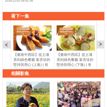
2018-11-02 09:42:54
看下一集
【臺南中西區】從土壤
【臺南中西區】從土壤
【屏
系到綠色餐廳 葉杏珍的
系到綠色餐廳 葉杏珍的
師黃
堅持與用心 (上集) | 有
堅持與用心 (下集) | 有
集) 
機無毒 |美麗心台灣
機無毒 |美麗心台灣
台灣(
相關影集
(181)中
(181)下