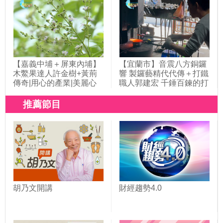
【嘉義中埔＋屏東內埔】
【宜蘭市】音震八方銅鑼
木鱉果達人許金樹+黃荊
響 製鑼藝精代代傳＋打鐵
傳奇|用心的產業|美麗心
職人郭建宏 千錘百鍊的打
台灣(395)
鐵人生|用心的產業|美麗
心台灣(425)
推薦節目
胡乃文開講
財經趨勢4.0