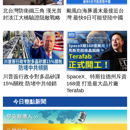
北台灣防衛鐵三角 漢光首
颱風白海豚週末最接近台
封淡江大橋驗證阻敵戰略
灣 最快9日可能登陸中國
川普簽行政令對多晶矽課
SpaceX、特斯拉德州斥資
15%關稅 防堵中共傾銷
168億 打造最大晶片廠
Terafab
今日整點新聞