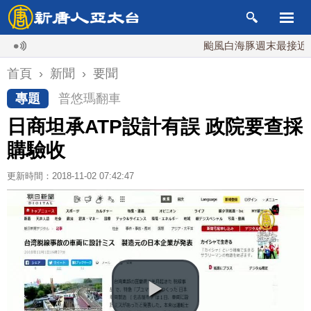
颱風白海豚週末最接近台灣 
首頁
›
新聞
›
要聞
專題
普悠瑪翻車
日商坦承ATP設計有誤 政院要查採
購驗收
更新時間：2018-11-02 07:42:47