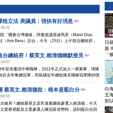
課稅立法 美議員：很快有好消息
:38:31
「國會台灣連線」跨黨派議員迪馬里（Mario Diaz-
、貝拉（Ami Bera）訪台，今天（25日）上午前往總統府，
日
統蔡英文，與總統當選人賴清德，祝賀台灣民主選舉成
親 
美國對台灣的堅定支持。
「
進台總統府！蔡英文.賴清德幽默接見
:34:07
19年宣布重回中華職棒，2021年正式加入一軍賽事，球隊
就在去年奪總冠軍，而延續近年總統接見職棒冠軍隊的慣
日前進總統府，寫下隊史第1次，這也是蔡英文總統任內
、最後一次接見中職冠軍球隊。
白
關 蔡英文.賴清德批：根本是藍白分
五海
:08:59
部
再次破局？總統蔡英文及民進黨總統參選人賴清德，今天
籍立委蔡易餘及立委參選人陳冠延造勢時，談到藍白合回