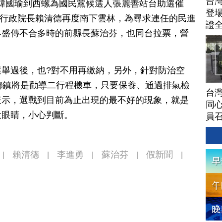
台灣
)韓國瑜到西螺為國民黨候選人張麗善站台助選催
登場
文、行政院長賴清德再度南下雲林，為尋求連任的民進
證
界盛傳不合多時的前縣長蘇治芬，也同台拉票，營
舉過後，也?對不用再繳納，另外，針對防治空
鄉鎮將是勸導二行程機車，只要保養、通過排氣檢
台灣
表示，選戰到目前為止出現的最不好的現象，就是
同心
大眼睛，小心判斷。
員
賴清德
李進勇
蘇治芬
假新聞
|
|
|
|
|