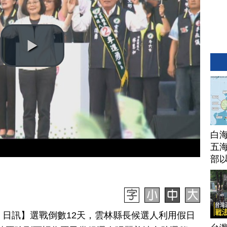
白
五海
部
月 12 日訊】選戰倒數12天，雲林縣長候選人利用假日