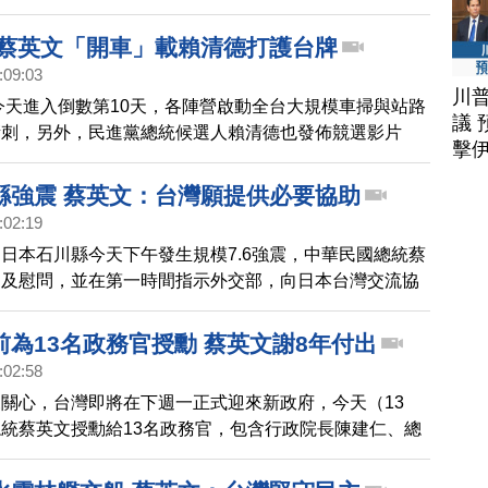
權位、分利益，是公然分贓。
 蔡英文「開車」載賴清德打護台牌
:09:03
川
，今天進入倒數第10天，各陣營啟動全台大規模車掃與站路
議 
衝刺，另外，民進黨總統候選人賴清德也發佈競選影片
擊
，由總統蔡英文開車，交棒給賴清德，再與蕭美琴一同上
縣強震 蔡英文：台灣願提供必要協助
:02:19
日本石川縣今天下午發生規模7.6強震，中華民國總統蔡
切及慰問，並在第一時間指示外交部，向日本台灣交流協
災情，並向日方表達願意提供必要協助，也請駐日代表處
日僑民與國人狀況，協助確保安全無虞。外交部表示，據
前為13名政務官授勳 蔡英文謝8年付出
報，僑團及留學生組織未傳出受災狀況。另外，民進黨總
:02:58
清德、國民黨總統候選人侯友宜，也都在臉書發文表達關
關心，台灣即將在下週一正式迎來新政府，今天（13
次地震的災情能降到最低。
統蔡英文授勳給13名政務官，包含行政院長陳建仁、總
林佳龍、前駐美大使蕭美琴以及副總統賴清德，她相信賴
會為下階段的台灣帶來改變。