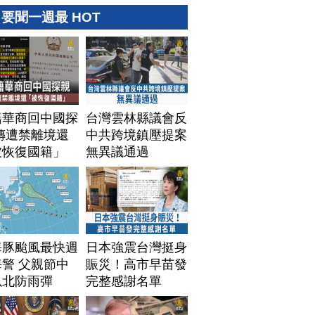
要聞一週最 HOT
籍華商回中國探
台灣雲林縣議會反
傳遭禁離境還
中共跨境鎮壓提案
被恢復國籍」
無異議通過
海豚颱風最快週
日本強震台灣挺身
警 父親節中
賑災！高市早苗發
以北防雨彈
完整感謝名單