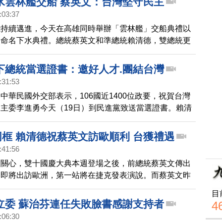
水雲林艦交船 蔡英文：台灣堅守民主
:03:37
能持續邁進，今天在高雄同時舉辦「雲林艦」交船典禮以
」命名下水典禮。總統蔡英文和準總統賴清德，雙總統更
，蔡英文表示，透過國艦國造，台灣向全世界傳達了堅守
的決心。
下總統當選證書：邀好人才.團結台灣
:31:53
中華民國外交部表示，106國近1400位政要，祝賀台灣
主委李進勇今天（19日）到民進黨致送當選證書。賴清
邀請跨黨派、跨世代、跨領域的好人才籌組新政府。
同框 賴清德祝蔡英文訪歐順利 台獲禮遇
:41:56
來關心，雙十國慶大典本週登場之後，前總統蔡英文傳出
，即將出訪歐洲，第一站將在捷克發表演說。而蔡英文昨
到官邸拜會總統賴清德，討論外交、國防等議題，賴總統
目
文訪歐順利。
立委 蘇治芬連任失敗臉書感謝支持者
4
:06:30