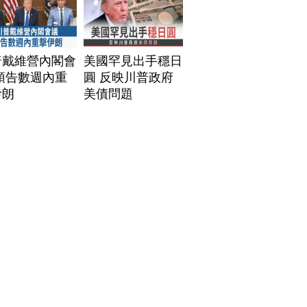
普戴維營內閣會
美國罕見出手穩日
預告數週內重
圓 反映川普政府
伊朗
美債問題