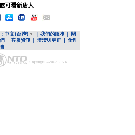
處可看新唐人
：
中文(台灣)
|
我們的服務
|
關
們
|
客服資訊
|
澄清與更正
|
倫理
會
Copyright ©2002-2024