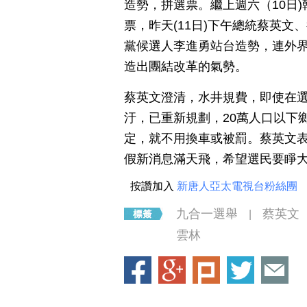
造勢，拼選票。繼上週六（10日
票，昨天(11日)下午總統蔡英
黨候選人李進勇站台造勢，連外
造出團結改革的氣勢。
蔡英文澄清，水井規費，即使在選
汙，已重新規劃，20萬人口以下
定，就不用換車或被罰。蔡英文
假新消息滿天飛，希望選民要睜
按讚加入
新唐人亞太電視台粉絲團
九合一選舉
蔡英文
|
雲林