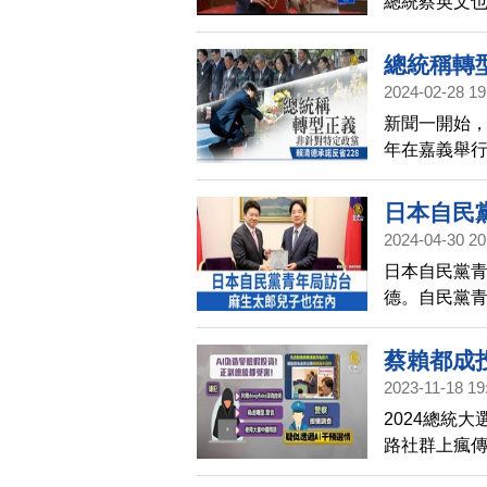
總統蔡英文
說，希望是
的台灣。
總統稱轉
2024-02-28 19
新聞一開始，
年在嘉義舉
民主政府要
南出席紀念
日本自民
持續檢討調查
2024-04-30 20
日本自民黨
德。自民黨
相，也曾經
生太郎的兒
蔡賴都成
2023-11-18 19
2024總統
路社群上瘋
的影片，刑事