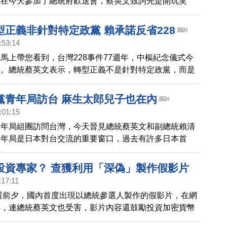
也在今天參加了總統府歡送會，蔡英文致詞先是開玩笑
最後一次照稿念，並表示對比八年前，已經留下一個更好
型正義非針對特定政黨 賴承諾反省228
:53:14
馬上帶您看到，台灣228事件77週年，中樞紀念儀式今
行。總統蔡英文表示，轉型正義不是針對特定政黨，而是
對過去威權統治國家的不法行為負責。準總統賴清德到台
活動，承諾上任後將推動三大工程，包括團結國家人民、
黨青年局訪台 麻生太郎兒子也在內
228事件、以及為受難者平反。
:01:15
青年局組團訪問台灣，今天晉見總統蔡英文和副總統賴清
青年局是日本對台交流的重要窗口，過去有許多日本首
隸屬於青年局。而這次來台的成員中，也包含了前首相麻
子麻生將豊。
投資專家？ 查獲利用「深偽」製作假影片
:17:11
大選前夕，國內首度出現以總統參選人製作的假影片，在網
傳，連總統蔡英文也受害，影片內容還鼓勵投資加密貨幣
局接獲調查，發現是有人運用AI深偽技術後製合成的假