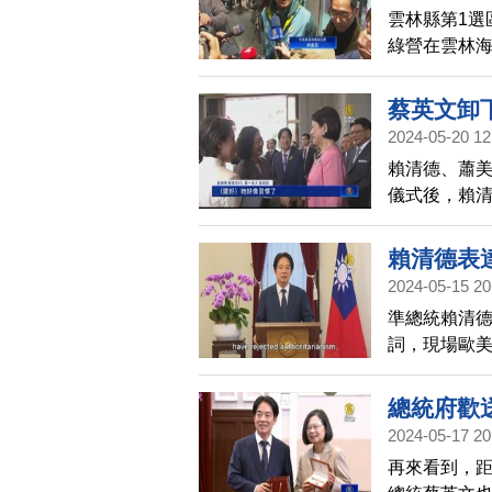
雲林縣第1選
綠營在雲林
後，蘇治芬也
也在競選總
蔡英文卸
2024-05-20 12
賴清德、蕭美
儀式後，賴
蔡英文離開
辛苦喔」。
賴清德表
2024-05-15 20
準總統賴清
詞，現場歐
國安顧問博
承認台灣，
總統府歡
2024-05-17 20
再來看到，距