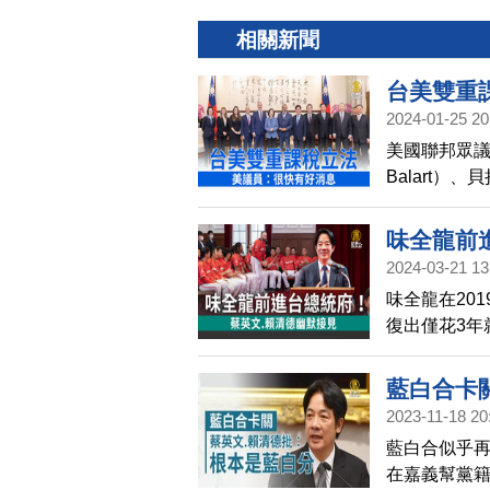
相關新聞
台美雙重
2024-01-25 20
美國聯邦眾議院
Balart）
分別會見總
功，並重申
味全龍前
2024-03-21 13
味全龍在20
復出僅花3年
例，龍隊21
接見的第4隊
藍白合卡
2023-11-18 20
藍白合似乎
在嘉義幫黨