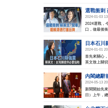
應，是在分
選戰衝刺
2024-01-03 13
2024選戰
口，做最後
《在路上》
路。
日本石川
2024-01-01 20
首先來關心，
英文致上關
會了解相關
隨時掌握在
內閣總辭
駐處初步回
2024-05-13 20
統候選人賴
新聞開始先來
切，祈禱這
日）上午，總
統府秘書長
清德政府，