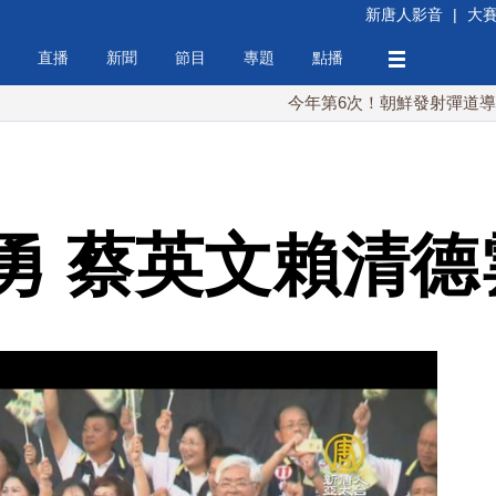
新唐人影音
|
大
直播
新聞
節目
專題
點播
今年第6次！朝鮮發射彈道導彈 落日本
勇 蔡英文賴清德