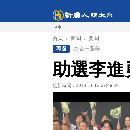
首頁
›
新聞
›
要聞
專題
九合一選舉
助選李進
更新時間：2018-11-12 07:49:34