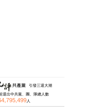
引發三退大潮
前退出中共黨、團、隊總人數
64,795,499
人