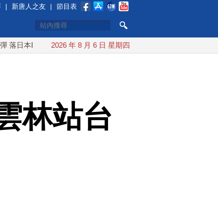
賽
|
新唐人之友
|
節目表
EEZ外
紅海戰火續升溫 也門胡塞武裝稱又襲擊沙特油輪
2026 年 8 月 6 日 星期四
雲林站台