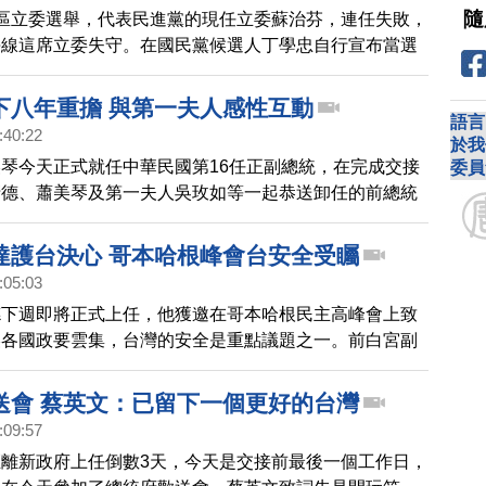
隨
區立委選舉，代表民進黨的現任立委蘇治芬，連任失敗，
海線這席立委失守。在國民黨候選人丁學忠自行宣布當選
在臉書po文感謝支持者，民進黨雲林縣黨部主委林金忠
部受訪。
下八年重擔 與第一夫人感性互動
語言
:40:22
於我
琴今天正式就任中華民國第16任正副總統，在完成交接
委員
清德、蕭美琴及第一夫人吳玫如等一起恭送卸任的前總統
總統府，蔡英文在離場前，還特別與吳玫如說「妳會比較
達護台決心 哥本哈根峰會台安全受矚
:05:03
德下週即將正式上任，他獲邀在哥本哈根民主高峰會上致
美各國政要雲集，台灣的安全是重點議題之一。前白宮副
明提出，如果中共侵略台灣的話，民主陣營應該考慮集體
以此嚇阻中共的野心。
送會 蔡英文：已留下一個更好的台灣
:09:57
離新政府上任倒數3天，今天是交接前最後一個工作日，