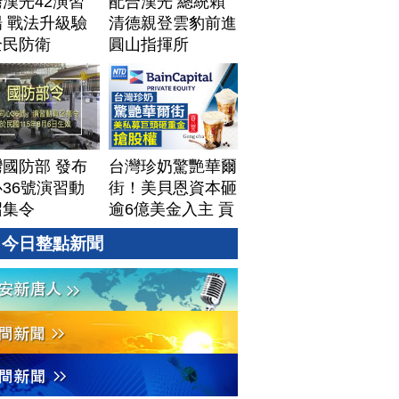
漢光42演習
配合漢光 總統賴
 戰法升級驗
清德親登雲豹前進
全民防衛
圓山指揮所
國防部 發布
台灣珍奶驚艷華爾
36號演習動
街！美貝恩資本砸
召集令
逾6億美金入主 貢
茶拓國際版圖加速
今日整點新聞
攻美？｜#財經新
聞｜
20260806(四)