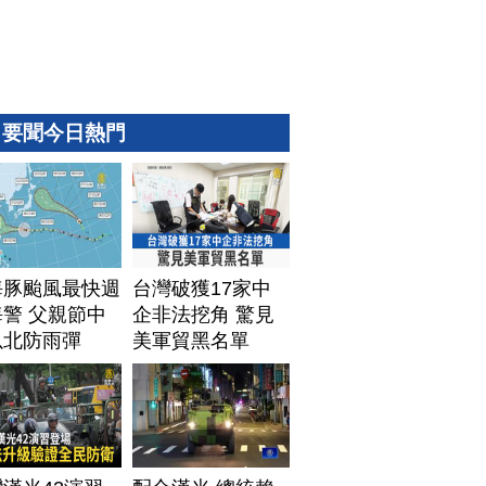
要聞今日熱門
海豚颱風最快週
台灣破獲17家中
警 父親節中
企非法挖角 驚見
以北防雨彈
美軍貿黑名單