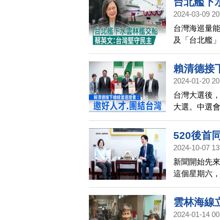
台北艦下
2024-03-09 20
台灣海巡量
及「台北艦
是同框視察
民主、自由
賴清德接
2024-01-20 20
台灣大選後，
大選。中選會
德表示，將
520後首
2024-10-07 13
新聞開始先
這個星期六
天（6日）也
也預祝蔡英
雲林海線
2024-01-14 00